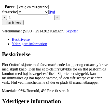
Farve
Størrelse
Ryd
J.Harvest
&
Tilføj til kurv
Frost
Skjorte
Varenummer (SKU):
2914202
Kategori:
Skjorter
Purple
Bow
Beskrivelse
142
Yderligere information
Slim
antal
Beskrivelse
Flot Oxford skjorte med farvematchende knapper og cut-away krave
med skjult knap. Den har et to-delt rygstykke for en flot pasform og
komfort med høj bevægelsesfrihed. Skjorten er strygefri, kan
maskinvaskes og har tapede sømme, så den står skarpt vask efter
vask. Hul ved manchetterne så der er plads til manchetknapper.
Materiale: 96% Bomuld, 4% Free fit stretch
Yderligere information