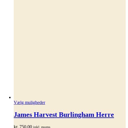
Dette
Vælg muligheder
vare
har
James Harvest Burlingham Herre
flere
varianter.
kr.
750,00
inkl. moms
Mulighederne