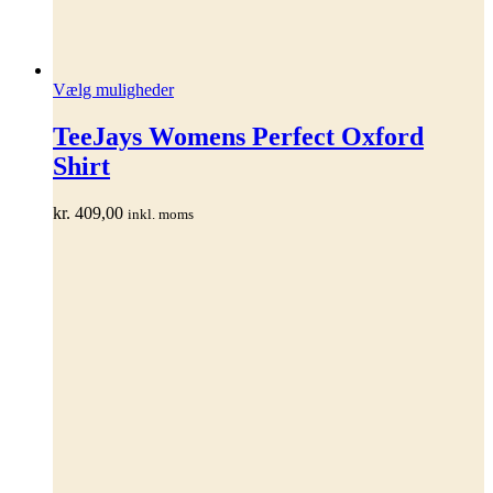
Dette
Vælg muligheder
vare
har
TeeJays Womens Perfect Oxford
flere
Shirt
varianter.
Mulighederne
kan
kr.
409,00
inkl. moms
vælges
på
varesiden