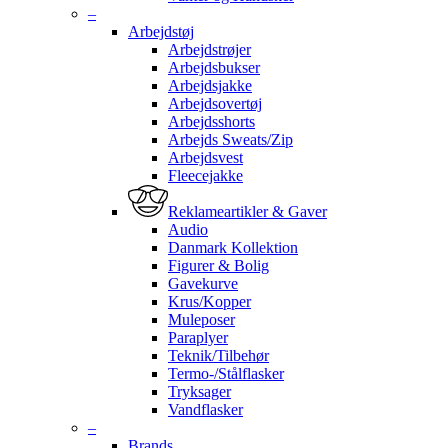
–
Arbejdstøj
Arbejdstrøjer
Arbejdsbukser
Arbejdsjakke
Arbejdsovertøj
Arbejdsshorts
Arbejds Sweats/Zip
Arbejdsvest
Fleecejakke
Reklameartikler & Gaver
Audio
Danmark Kollektion
Figurer & Bolig
Gavekurve
Krus/Kopper
Muleposer
Paraplyer
Teknik/Tilbehør
Termo-/Stålflasker
Tryksager
Vandflasker
–
Brands