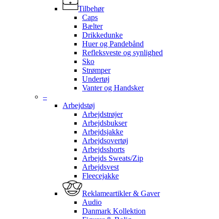
Tilbehør
Caps
Bælter
Drikkedunke
Huer og Pandebånd
Refleksveste og synlighed
Sko
Strømper
Undertøj
Vanter og Handsker
–
Arbejdstøj
Arbejdstrøjer
Arbejdsbukser
Arbejdsjakke
Arbejdsovertøj
Arbejdsshorts
Arbejds Sweats/Zip
Arbejdsvest
Fleecejakke
Reklameartikler & Gaver
Audio
Danmark Kollektion