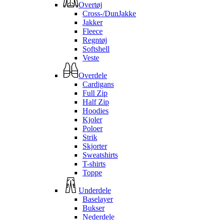
Overtøj
Cross-/DunJakke
Jakker
Fleece
Regntøj
Softshell
Veste
Overdele
Cardigans
Full Zip
Half Zip
Hoodies
Kjoler
Poloer
Strik
Skjorter
Sweatshirts
T-shirts
Toppe
Underdele
Baselayer
Bukser
Nederdele