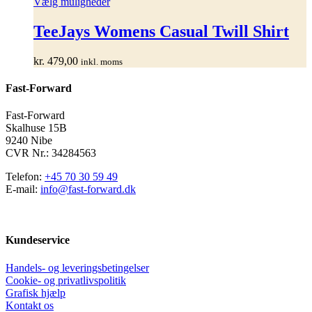
Dette
Vælg muligheder
vare
har
TeeJays Womens Casual Twill Shirt
flere
varianter.
kr.
479,00
inkl. moms
Mulighederne
kan
Fast-Forward
vælges
på
varesiden
Fast-Forward
Skalhuse 15B
9240 Nibe
CVR Nr.: 34284563
Telefon:
+45 70 30 59 49
E-mail:
info@fast-forward.dk
Kundeservice
Handels- og leveringsbetingelser
Cookie- og privatlivspolitik
Grafisk hjælp
Kontakt os