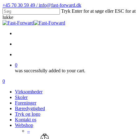
Skip
+45 70 30 59 49 / info@fast-forward.dk
to
Tryk Enter for at søge eller ESC for at
main
lukke
content
Close
Search
facebook
linkedin
search
account
0
was successfully added to your cart.
Menu
search
account
0
Menu
Virksomheder
Skoler
Foreninger
Bæredygtighed
Tryk og logo
Kontakt os
Webshop
–