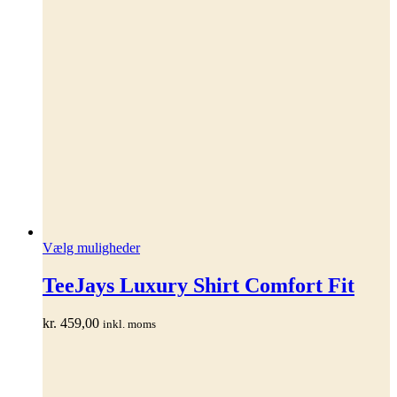
Dette
Vælg muligheder
vare
har
TeeJays Luxury Shirt Comfort Fit
flere
varianter.
kr.
459,00
inkl. moms
Mulighederne
kan
vælges
på
varesiden