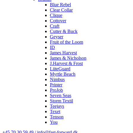
Blue Rebel
Clear Collar
Clique
Cottover
Craft
Cutter & Buck
Geyser
Fruit of the Loom
ID
James Harvest
James & Nicholson
J.Harvest & Frost
LiiteGuard
Myrtle Beach
Nimbus
Printer
ProJob
Seven Seas
Storm Textil
Teejays
Texet
Tenson
You
+45 70 30 59 49 / info@fast-forward.dk