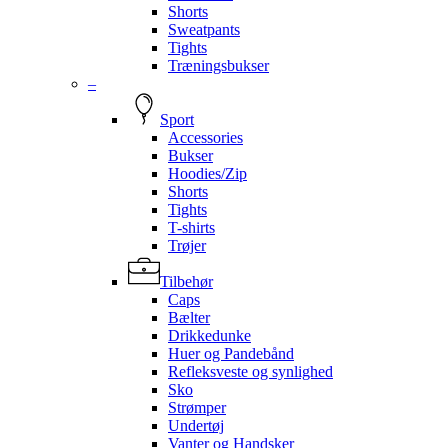
Shorts
Sweatpants
Tights
Træningsbukser
–
Sport
Accessories
Bukser
Hoodies/Zip
Shorts
Tights
T-shirts
Trøjer
Tilbehør
Caps
Bælter
Drikkedunke
Huer og Pandebånd
Refleksveste og synlighed
Sko
Strømper
Undertøj
Vanter og Handsker