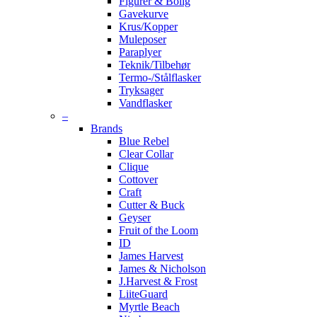
Figurer & Bolig
Gavekurve
Krus/Kopper
Muleposer
Paraplyer
Teknik/Tilbehør
Termo-/Stålflasker
Tryksager
Vandflasker
–
Brands
Blue Rebel
Clear Collar
Clique
Cottover
Craft
Cutter & Buck
Geyser
Fruit of the Loom
ID
James Harvest
James & Nicholson
J.Harvest & Frost
LiiteGuard
Myrtle Beach