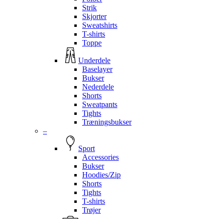
Strik
Skjorter
Sweatshirts
T-shirts
Toppe
Underdele
Baselayer
Bukser
Nederdele
Shorts
Sweatpants
Tights
Træningsbukser
–
Sport
Accessories
Bukser
Hoodies/Zip
Shorts
Tights
T-shirts
Trøjer