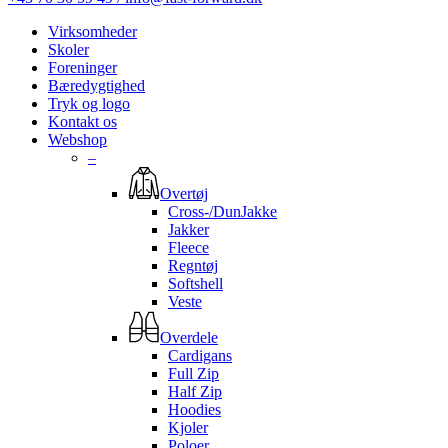
Virksomheder
Skoler
Foreninger
Bæredygtighed
Tryk og logo
Kontakt os
Webshop
–
Overtøj
Cross-/DunJakke
Jakker
Fleece
Regntøj
Softshell
Veste
Overdele
Cardigans
Full Zip
Half Zip
Hoodies
Kjoler
Poloer