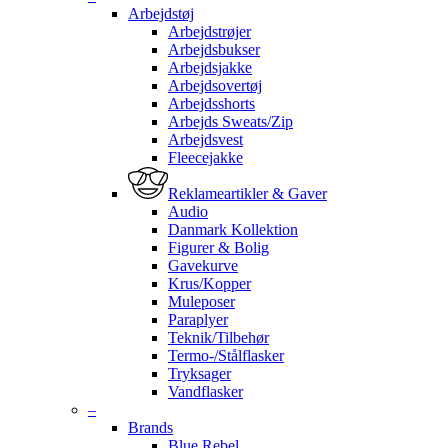
Arbejdstøj
Arbejdstrøjer
Arbejdsbukser
Arbejdsjakke
Arbejdsovertøj
Arbejdsshorts
Arbejds Sweats/Zip
Arbejdsvest
Fleecejakke
Reklameartikler & Gaver
Audio
Danmark Kollektion
Figurer & Bolig
Gavekurve
Krus/Kopper
Muleposer
Paraplyer
Teknik/Tilbehør
Termo-/Stålflasker
Tryksager
Vandflasker
–
Brands
Blue Rebel