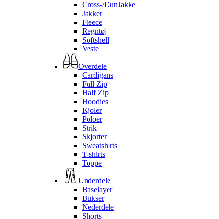
Cross-/DunJakke
Jakker
Fleece
Regntøj
Softshell
Veste
Overdele
Cardigans
Full Zip
Half Zip
Hoodies
Kjoler
Poloer
Strik
Skjorter
Sweatshirts
T-shirts
Toppe
Underdele
Baselayer
Bukser
Nederdele
Shorts