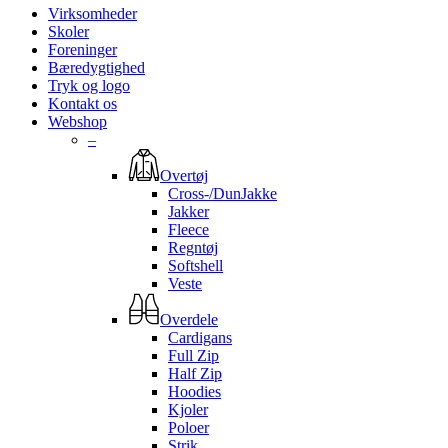
Virksomheder
Skoler
Foreninger
Bæredygtighed
Tryk og logo
Kontakt os
Webshop
–
Overtøj
Cross-/DunJakke
Jakker
Fleece
Regntøj
Softshell
Veste
Overdele
Cardigans
Full Zip
Half Zip
Hoodies
Kjoler
Poloer
Strik