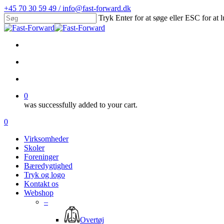
Skip
+45 70 30 59 49 / info@fast-forward.dk
to
Tryk Enter for at søge eller ESC for at 
main
Close
content
Search
facebook
linkedin
search
account
0
was successfully added to your cart.
Menu
search
account
0
Menu
Virksomheder
Skoler
Foreninger
Bæredygtighed
Tryk og logo
Kontakt os
Webshop
–
Overtøj