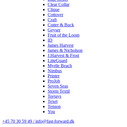
Clear Collar
Clique
Cottover
Craft
Cutter & Buck
Geyser
Fruit of the Loom
ID
James Harvest
James & Nicholson
J.Harvest & Frost
LiiteGuard
Myrtle Beach
Nimbus
Printer
ProJob
Seven Seas
Storm Textil
Teejays
Texet
Tenson
You
+45 70 30 59 49 / info@fast-forward.dk