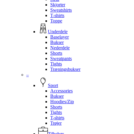
Skjorter
Sweatshirts
T-shirts
Toppe
Underdele
Baselayer
Bukser
Nederdele
Shorts
Sweatpants
Tights
Træningsbukser
–
Sport
Accessories
Bukser
Hoodies/Zip
Shorts
Tights
T-shirts
Trøjer
Tilbehør