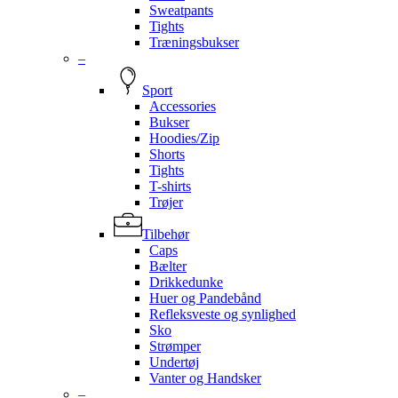
Sweatpants
Tights
Træningsbukser
–
Sport
Accessories
Bukser
Hoodies/Zip
Shorts
Tights
T-shirts
Trøjer
Tilbehør
Caps
Bælter
Drikkedunke
Huer og Pandebånd
Refleksveste og synlighed
Sko
Strømper
Undertøj
Vanter og Handsker
–