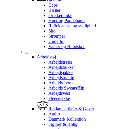
Caps
Bælter
Drikkedunke
Huer og Pandebånd
Refleksveste og synlighed
Sko
Strømper
Undertøj
Vanter og Handsker
–
Arbejdstøj
Arbejdstrøjer
Arbejdsbukser
Arbejdsjakke
Arbejdsovertøj
Arbejdsshorts
Arbejds Sweats/Zip
Arbejdsvest
Fleecejakke
Reklameartikler & Gaver
Audio
Danmark Kollektion
Figurer & Bolig