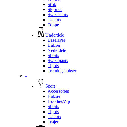
Strik
Skjorter
Sweatshirts
T-shirts
Toppe
Underdele
Baselayer
Bukser
Nederdele
Shorts
Sweatpants
Tights
Træningsbukser
–
Sport
Accessories
Bukser
Hoodies/Zip
Shorts
Tights
T-shirts
Trøjer