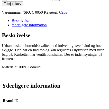
Urban
Tilføj til kurv
Kasket
antal
Varenummer (SKU):
0050
Kategori:
Caps
Beskrivelse
Yderligere information
Beskrivelse
Urban kasket i bomuldskvalitet med indvendigt svedbånd og buet
skygge. Den har en flad top og kan reguleres i størrelsen med strop
bag på. Kasketten har ventilationshuller. Der er inden syninger på
fronten.
Materiale: 100% Bomuld
Yderligere information
Brand
ID