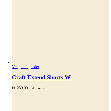
Dette
Vælg muligheder
vare
har
Craft Extend Shorts W
flere
varianter.
kr.
239,00
inkl. moms
Mulighederne
kan
vælges
på
varesiden