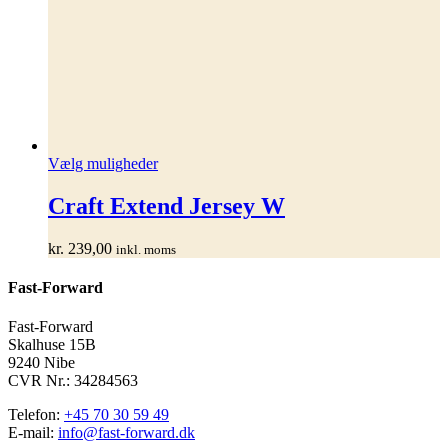
Dette
Vælg muligheder
vare
har
Craft Extend Jersey W
flere
varianter.
kr.
239,00
inkl. moms
Mulighederne
kan
Fast-Forward
vælges
på
varesiden
Fast-Forward
Skalhuse 15B
9240 Nibe
CVR Nr.: 34284563
Telefon:
+45 70 30 59 49
E-mail:
info@fast-forward.dk