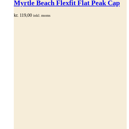
har
Myrtle Beach Flexfit Flat Peak Cap
flere
varianter.
kr.
119,00
inkl. moms
Mulighederne
kan
vælges
på
varesiden