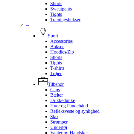
Shorts
Sweatpants
Tights
Træningsbukser
–
Sport
Accessories
Bukser
Hoodies/Zip
Shorts
Tights
T-shirts
Trøjer
Tilbehør
Caps
Bælter
Drikkedunke
Huer og Pandebånd
Refleksveste og synlighed
Sko
Strømper
Undertøj
Vanter og Handsker