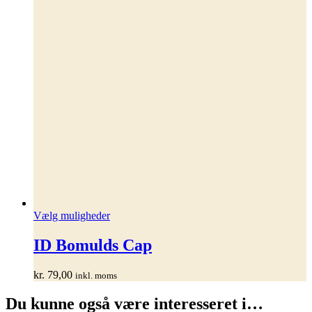
Dette
Vælg muligheder
vare
har
ID Bomulds Cap
flere
varianter.
kr.
79,00
inkl. moms
Mulighederne
kan
Du kunne også være interesseret i…
vælges