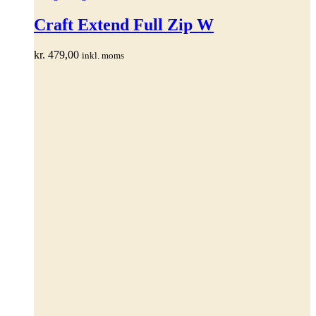
vare
har
Craft Extend Full Zip W
flere
varianter.
kr.
479,00
inkl. moms
Mulighederne
kan
vælges
på
varesiden