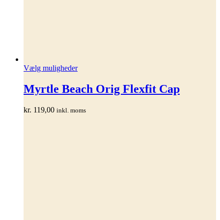
Dette
Vælg muligheder
vare
har
Myrtle Beach Orig Flexfit Cap
flere
varianter.
kr.
119,00
inkl. moms
Mulighederne
kan
vælges
på
varesiden