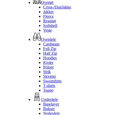
Overtøj
Cross-/DunJakke
Jakker
Fleece
Regntøj
Softshell
Veste
Overdele
Cardigans
Full Zip
Half Zip
Hoodies
Kjoler
Poloer
Strik
Skjorter
Sweatshirts
T-shirts
Toppe
Underdele
Baselayer
Bukser
Nederdele