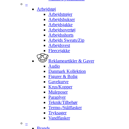
–
Arbejdstøj
Arbejdstrøjer
Arbejdsbukser
Arbejdsjakke
Arbejdsovertøj
Arbejdsshorts
Arbejds Sweats/Zip
Arbejdsvest
Fleecejakke
Reklameartikler & Gaver
Audio
Danmark Kollektion
Figurer & Bolig
Gavekurve
Krus/Kopper
Muleposer
Paraplyer
Teknik/Tilbehør
Termo-/Stålflasker
Tryksager
Vandflasker
–
Brands