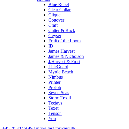
Blue Rebel
Clear Collar
Clique
Cottover
Craft
Cutter & Buck
Geyser
Fruit of the Loom
ID
James Harvest
James & Nicholson
J.Harvest & Frost
LiiteGuard
Myrtle Beach
Nimbus
Printer
ProJob
Seven Seas
Storm Textil
Teejays
Texet
Tenson
You
+45 70 30 59 49 / info@fast-forward.dk