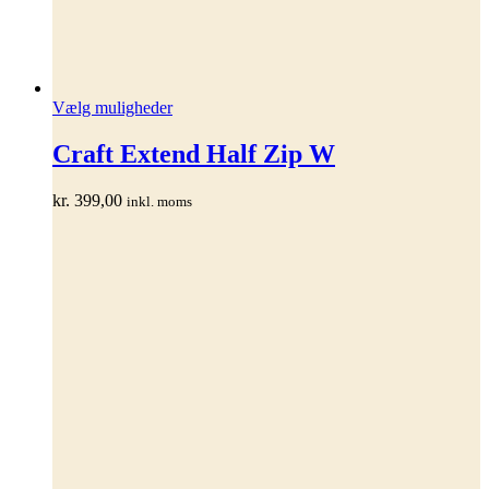
Dette
Vælg muligheder
vare
har
Craft Extend Half Zip W
flere
varianter.
kr.
399,00
inkl. moms
Mulighederne
kan
vælges
på
varesiden