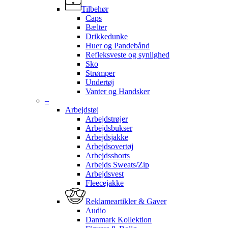
Tilbehør
Caps
Bælter
Drikkedunke
Huer og Pandebånd
Refleksveste og synlighed
Sko
Strømper
Undertøj
Vanter og Handsker
–
Arbejdstøj
Arbejdstrøjer
Arbejdsbukser
Arbejdsjakke
Arbejdsovertøj
Arbejdsshorts
Arbejds Sweats/Zip
Arbejdsvest
Fleecejakke
Reklameartikler & Gaver
Audio
Danmark Kollektion