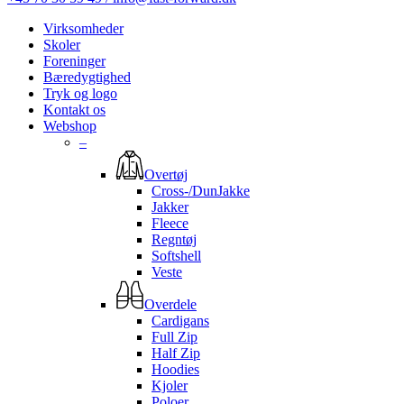
Virksomheder
Skoler
Foreninger
Bæredygtighed
Tryk og logo
Kontakt os
Webshop
–
Overtøj
Cross-/DunJakke
Jakker
Fleece
Regntøj
Softshell
Veste
Overdele
Cardigans
Full Zip
Half Zip
Hoodies
Kjoler
Poloer