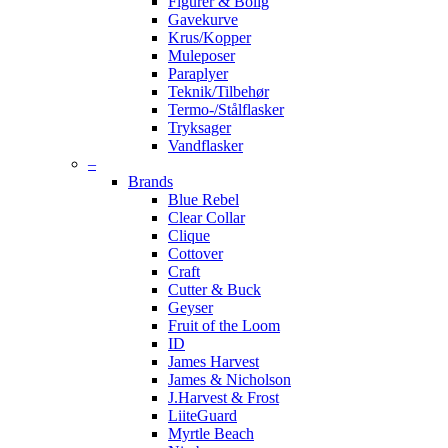
Figurer & Bolig
Gavekurve
Krus/Kopper
Muleposer
Paraplyer
Teknik/Tilbehør
Termo-/Stålflasker
Tryksager
Vandflasker
–
Brands
Blue Rebel
Clear Collar
Clique
Cottover
Craft
Cutter & Buck
Geyser
Fruit of the Loom
ID
James Harvest
James & Nicholson
J.Harvest & Frost
LiiteGuard
Myrtle Beach