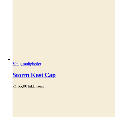
Dette
Vælg muligheder
vare
har
Storm Kasi Cap
flere
varianter.
kr.
65,00
inkl. moms
Mulighederne
kan
vælges
på
varesiden