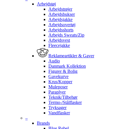
Arbejdstøj
Arbejdstrøjer
Arbejdsbukser
Arbejdsjakke
Arbejdsovertøj
Arbejdsshorts
Arbejds Sweats/Zip
Arbejdsvest
Fleecejakke
Reklameartikler & Gaver
Audio
Danmark Kollektion
Figurer & Bolig
Gavekurve
Krus/Kopper
Muleposer
Paraplyer
Teknik/Tilbehør
Termo-/Stålflasker
Tryksager
Vandflasker
–
Brands
Blue Rebel