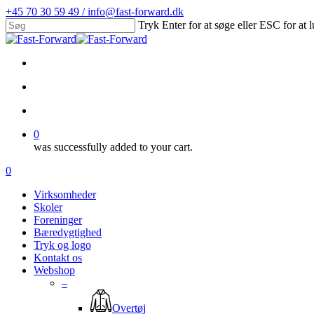
Skip
+45 70 30 59 49 / info@fast-forward.dk
to
Tryk Enter for at søge eller ESC for at 
main
Close
content
Search
facebook
linkedin
search
account
0
was successfully added to your cart.
Menu
search
account
0
Menu
Virksomheder
Skoler
Foreninger
Bæredygtighed
Tryk og logo
Kontakt os
Webshop
–
Overtøj