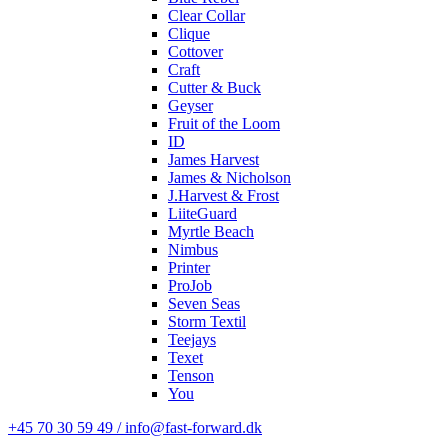
Clear Collar
Clique
Cottover
Craft
Cutter & Buck
Geyser
Fruit of the Loom
ID
James Harvest
James & Nicholson
J.Harvest & Frost
LiiteGuard
Myrtle Beach
Nimbus
Printer
ProJob
Seven Seas
Storm Textil
Teejays
Texet
Tenson
You
+45 70 30 59 49 / info@fast-forward.dk