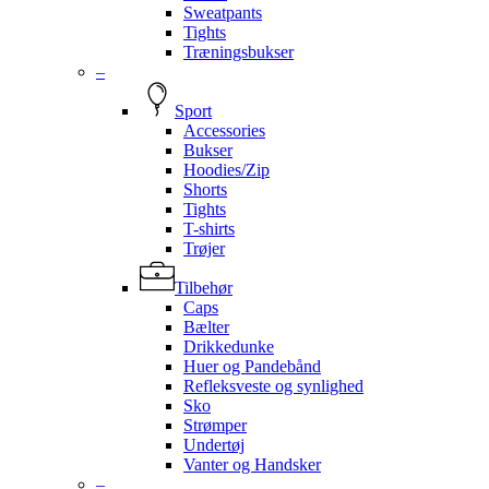
Sweatpants
Tights
Træningsbukser
–
Sport
Accessories
Bukser
Hoodies/Zip
Shorts
Tights
T-shirts
Trøjer
Tilbehør
Caps
Bælter
Drikkedunke
Huer og Pandebånd
Refleksveste og synlighed
Sko
Strømper
Undertøj
Vanter og Handsker
–