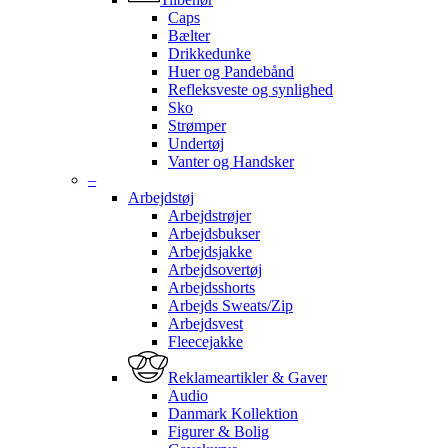
Caps
Bælter
Drikkedunke
Huer og Pandebånd
Refleksveste og synlighed
Sko
Strømper
Undertøj
Vanter og Handsker
–
Arbejdstøj
Arbejdstrøjer
Arbejdsbukser
Arbejdsjakke
Arbejdsovertøj
Arbejdsshorts
Arbejds Sweats/Zip
Arbejdsvest
Fleecejakke
Reklameartikler & Gaver
Audio
Danmark Kollektion
Figurer & Bolig