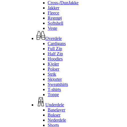
Cross-/DunJakke
Jakker
Fleece
Regntøj
Softshell
Veste
Overdele
Cardigans
Full Zip
Half Zip
Hoodies
Kjoler
Poloer
Strik
Skjorter
Sweatshirts
T-shirts
Toppe
Underdele
Baselayer
Bukser
Nederdele
Shorts