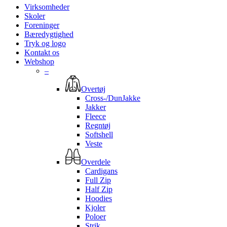
Virksomheder
Skoler
Foreninger
Bæredygtighed
Tryk og logo
Kontakt os
Webshop
–
Overtøj
Cross-/DunJakke
Jakker
Fleece
Regntøj
Softshell
Veste
Overdele
Cardigans
Full Zip
Half Zip
Hoodies
Kjoler
Poloer
Strik