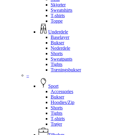
Skjorter
Sweatshirts
T-shirts
Toppe
Underdele
Baselayer
Bukser
Nederdele
Shorts
Sweatpants
Tights
Træningsbukser
–
Sport
Accessories
Bukser
Hoodies/Zip
Shorts
Tights
T-shirts
Trøjer
Tilbehør