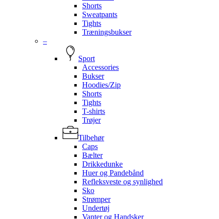
Shorts
Sweatpants
Tights
Træningsbukser
–
Sport
Accessories
Bukser
Hoodies/Zip
Shorts
Tights
T-shirts
Trøjer
Tilbehør
Caps
Bælter
Drikkedunke
Huer og Pandebånd
Refleksveste og synlighed
Sko
Strømper
Undertøj
Vanter og Handsker