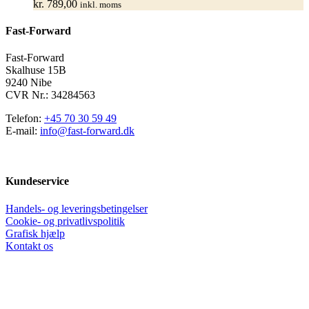
kr.
789,00
inkl. moms
Mulighederne
kan
Fast-Forward
vælges
på
varesiden
Fast-Forward
Skalhuse 15B
9240 Nibe
CVR Nr.: 34284563
Telefon:
+45 70 30 59 49
E-mail:
info@fast-forward.dk
Kundeservice
Handels- og leveringsbetingelser
Cookie- og privatlivspolitik
Grafisk hjælp
Kontakt os