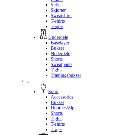
Strik
Skjorter
Sweatshirts
T-shirts
Toppe
Underdele
Baselayer
Bukser
Nederdele
Shorts
Sweatpants
Tights
Træningsbukser
–
Sport
Accessories
Bukser
Hoodies/Zip
Shorts
Tights
T-shirts
Trøjer