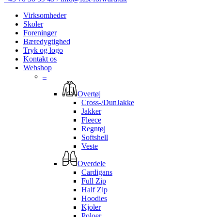
Virksomheder
Skoler
Foreninger
Bæredygtighed
Tryk og logo
Kontakt os
Webshop
–
Overtøj
Cross-/DunJakke
Jakker
Fleece
Regntøj
Softshell
Veste
Overdele
Cardigans
Full Zip
Half Zip
Hoodies
Kjoler
Poloer