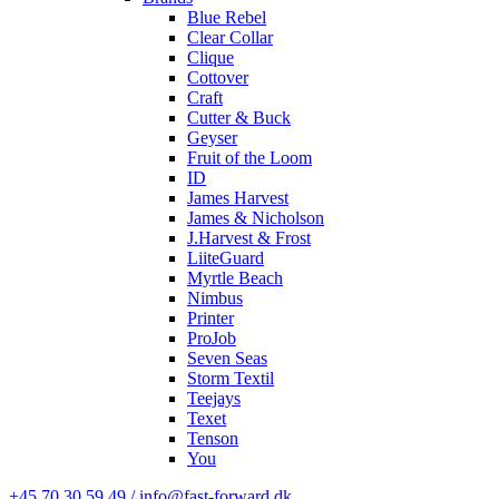
Blue Rebel
Clear Collar
Clique
Cottover
Craft
Cutter & Buck
Geyser
Fruit of the Loom
ID
James Harvest
James & Nicholson
J.Harvest & Frost
LiiteGuard
Myrtle Beach
Nimbus
Printer
ProJob
Seven Seas
Storm Textil
Teejays
Texet
Tenson
You
+45 70 30 59 49 / info@fast-forward.dk