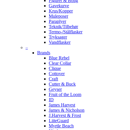
Figurer & Bolig
Gavekurve
Krus/Kopper
Muleposer
Paraplyer
Teknik/Tilbehør
Termo-/Stålflasker
Tryksager
Vandflasker
–
Brands
Blue Rebel
Clear Collar
Clique
Cottover
Craft
Cutter & Buck
Geyser
Fruit of the Loom
ID
James Harvest
James & Nicholson
J.Harvest & Frost
LiiteGuard
Myrtle Beach