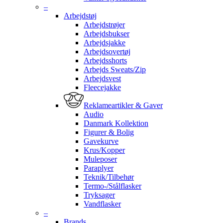
–
Arbejdstøj
Arbejdstrøjer
Arbejdsbukser
Arbejdsjakke
Arbejdsovertøj
Arbejdsshorts
Arbejds Sweats/Zip
Arbejdsvest
Fleecejakke
Reklameartikler & Gaver
Audio
Danmark Kollektion
Figurer & Bolig
Gavekurve
Krus/Kopper
Muleposer
Paraplyer
Teknik/Tilbehør
Termo-/Stålflasker
Tryksager
Vandflasker
–
Brands