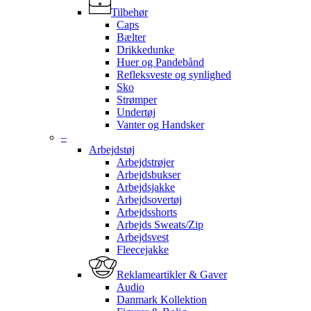
Tilbehør
Caps
Bælter
Drikkedunke
Huer og Pandebånd
Refleksveste og synlighed
Sko
Strømper
Undertøj
Vanter og Handsker
–
Arbejdstøj
Arbejdstrøjer
Arbejdsbukser
Arbejdsjakke
Arbejdsovertøj
Arbejdsshorts
Arbejds Sweats/Zip
Arbejdsvest
Fleecejakke
Reklameartikler & Gaver
Audio
Danmark Kollektion