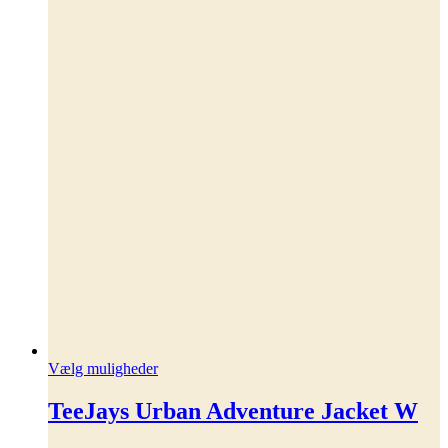
Dette
Vælg muligheder
vare
har
TeeJays Urban Adventure Jacket W
flere
varianter.