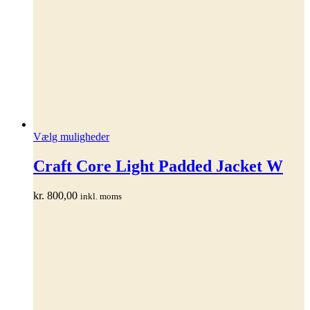
Dette
Vælg muligheder
vare
har
Craft Core Light Padded Jacket W
flere
varianter.
kr.
800,00
inkl. moms
Mulighederne
kan
vælges
på
varesiden