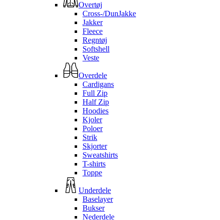
Overtøj
Cross-/DunJakke
Jakker
Fleece
Regntøj
Softshell
Veste
Overdele
Cardigans
Full Zip
Half Zip
Hoodies
Kjoler
Poloer
Strik
Skjorter
Sweatshirts
T-shirts
Toppe
Underdele
Baselayer
Bukser
Nederdele