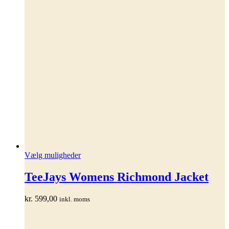
Dette
Vælg muligheder
vare
har
TeeJays Womens Richmond Jacket
flere
varianter.
kr.
599,00
inkl. moms
Mulighederne
kan
vælges
på