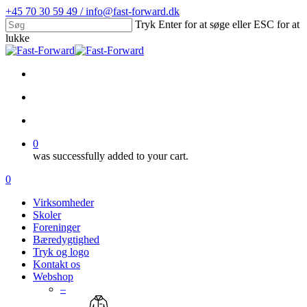
Skip
+45 70 30 59 49 / info@fast-forward.dk
to
Tryk Enter for at søge eller ESC for at
main
lukke
content
Close
Search
facebook
linkedin
search
account
0
was successfully added to your cart.
Menu
search
account
0
Menu
Virksomheder
Skoler
Foreninger
Bæredygtighed
Tryk og logo
Kontakt os
Webshop
–