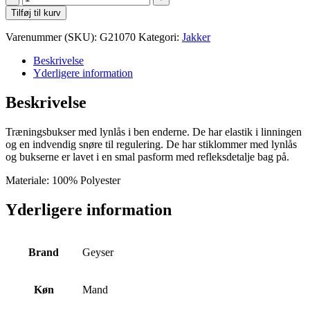
Winter
Tilføj til kurv
Jacket
M
Varenummer (SKU):
G21070
Kategori:
Jakker
antal
Beskrivelse
Yderligere information
Beskrivelse
Træningsbukser med lynlås i ben enderne. De har elastik i linningen
og en indvendig snøre til regulering. De har stiklommer med lynlås
og bukserne er lavet i en smal pasform med refleksdetalje bag på.
Materiale: 100% Polyester
Yderligere information
Brand
Geyser
Køn
Mand