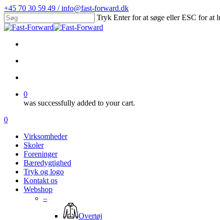
Skip
+45 70 30 59 49 / info@fast-forward.dk
to
Tryk Enter for at søge eller ESC for at 
main
Close
content
Search
facebook
linkedin
search
account
0
was successfully added to your cart.
Menu
search
account
0
Menu
Virksomheder
Skoler
Foreninger
Bæredygtighed
Tryk og logo
Kontakt os
Webshop
–
Overtøj