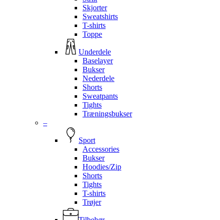
Skjorter
Sweatshirts
T-shirts
Toppe
Underdele
Baselayer
Bukser
Nederdele
Shorts
Sweatpants
Tights
Træningsbukser
–
Sport
Accessories
Bukser
Hoodies/Zip
Shorts
Tights
T-shirts
Trøjer
Tilbehør