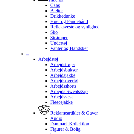
Caps
Bælter
Drikkedunke
Huer og Pandebånd
Refleksveste og synlighed
Sko
Strømper
Undertøj
Vanter og Handsker
–
Arbejdstøj
Arbejdstrøjer
Arbejdsbukser
Arbejdsjakke
Arbejdsovertøj
Arbejdsshorts
Arbejds Sweats/Zip
Arbejdsvest
Fleecejakke
Reklameartikler & Gaver
Audio
Danmark Kollektion
Figurer & Bolig