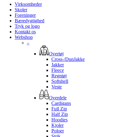
Virksomheder
Skoler
Foreninger
Bæredygtighed
Tryk og logo
Kontakt os
Webshop
–
Overtøj
Cross-/DunJakke
Jakker
Fleece
Regntøj
Softshell
Veste
Overdele
Cardigans
Full Zip
Half Zip
Hoodies
Kjoler
Poloer
Strik