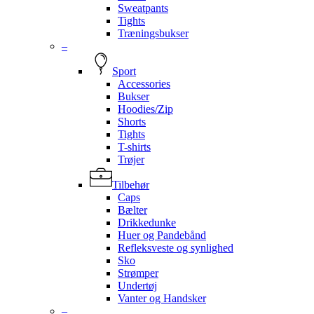
Sweatpants
Tights
Træningsbukser
–
Sport
Accessories
Bukser
Hoodies/Zip
Shorts
Tights
T-shirts
Trøjer
Tilbehør
Caps
Bælter
Drikkedunke
Huer og Pandebånd
Refleksveste og synlighed
Sko
Strømper
Undertøj
Vanter og Handsker
–