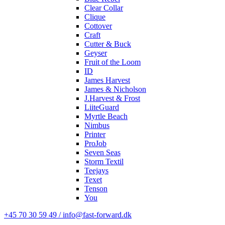
Clear Collar
Clique
Cottover
Craft
Cutter & Buck
Geyser
Fruit of the Loom
ID
James Harvest
James & Nicholson
J.Harvest & Frost
LiiteGuard
Myrtle Beach
Nimbus
Printer
ProJob
Seven Seas
Storm Textil
Teejays
Texet
Tenson
You
+45 70 30 59 49 / info@fast-forward.dk