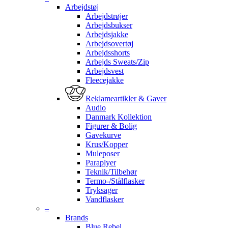
Arbejdstøj
Arbejdstrøjer
Arbejdsbukser
Arbejdsjakke
Arbejdsovertøj
Arbejdsshorts
Arbejds Sweats/Zip
Arbejdsvest
Fleecejakke
Reklameartikler & Gaver
Audio
Danmark Kollektion
Figurer & Bolig
Gavekurve
Krus/Kopper
Muleposer
Paraplyer
Teknik/Tilbehør
Termo-/Stålflasker
Tryksager
Vandflasker
–
Brands
Blue Rebel