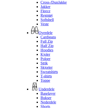
Cross-/DunJakke
Jakker
Fleece
Regntøj
Softshell
Veste
Overdele
Cardigans
Full Zip
Half Zip
Hoodies
Kjoler
Poloer
Strik
Skjorter
Sweatshirts
T-shirts
Toppe
Underdele
Baselayer
Bukser
Nederdele
Shorts