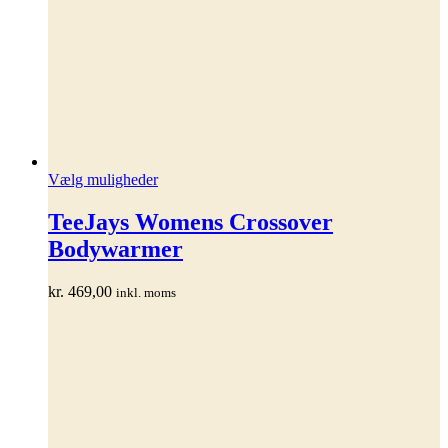
Dette
Vælg muligheder
vare
har
TeeJays Womens Crossover
flere
Bodywarmer
varianter.
Mulighederne
kan
kr.
469,00
inkl. moms
vælges
på
varesiden