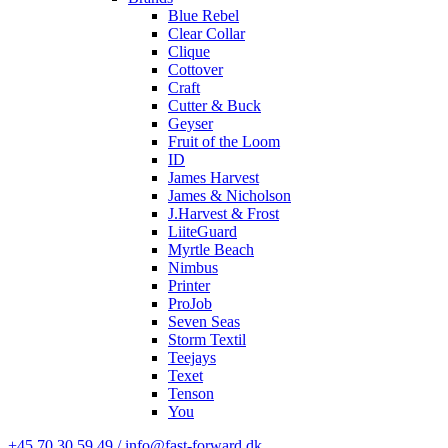
Blue Rebel
Clear Collar
Clique
Cottover
Craft
Cutter & Buck
Geyser
Fruit of the Loom
ID
James Harvest
James & Nicholson
J.Harvest & Frost
LiiteGuard
Myrtle Beach
Nimbus
Printer
ProJob
Seven Seas
Storm Textil
Teejays
Texet
Tenson
You
+45 70 30 59 49 / info@fast-forward.dk