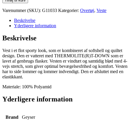
Tilføj til kurv
Vest
W
Varenummer (SKU):
G11033
Kategorier:
Overtøj
,
Veste
antal
Beskrivelse
Yderligere information
Beskrivelse
Vest i et flot sporty look, som er kombineret af softshell og quiltet
design. Den er vatteret med THERMOLITE(R)T-DOWN som er
lavet af genbrugs flasker. Vesten er vindtæt og samtidig blød med 4-
vejs stretch, som giver optimal bevægelsesfrihed og komfort. Vesten
har to side lommer og lommer indvendigt. Den er afsluttet med en
elastikkant.
Materiale: 100% Polyamid
Yderligere information
Brand
Geyser