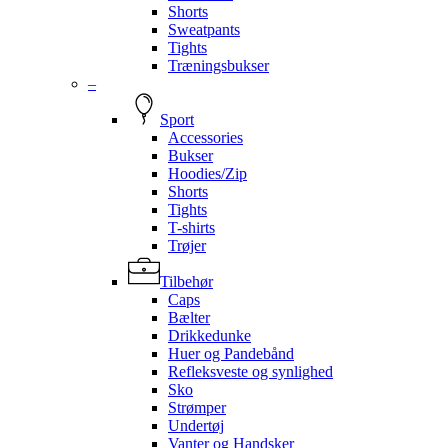
Shorts
Sweatpants
Tights
Træningsbukser
–
Sport
Accessories
Bukser
Hoodies/Zip
Shorts
Tights
T-shirts
Trøjer
Tilbehør
Caps
Bælter
Drikkedunke
Huer og Pandebånd
Refleksveste og synlighed
Sko
Strømper
Undertøj
Vanter og Handsker