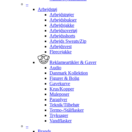
–
Arbejdstøj
Arbejdstrøjer
Arbejdsbukser
Arbejdsjakke
Arbejdsovertøj
Arbejdsshorts
Arbejds Sweats/Zip
Arbejdsvest
Fleecejakke
Reklameartikler & Gaver
Audio
Danmark Kollektion
Figurer & Bolig
Gavekurve
Krus/Kopper
Muleposer
Paraplyer
Teknik/Tilbehør
Termo-/Stålflasker
Tryksager
Vandflasker
–
Brands