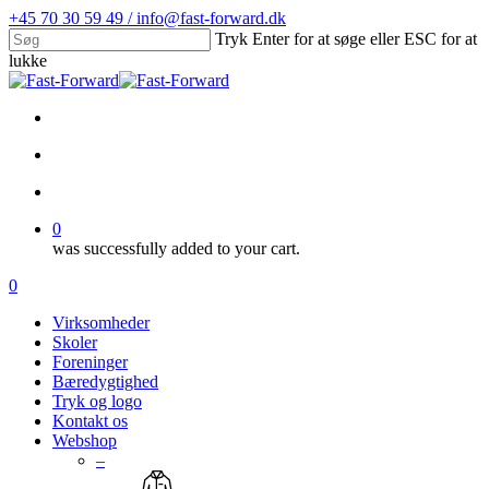
Skip
+45 70 30 59 49 / info@fast-forward.dk
to
Tryk Enter for at søge eller ESC for at
main
lukke
content
Close
Search
facebook
linkedin
search
account
0
was successfully added to your cart.
Menu
search
account
0
Menu
Virksomheder
Skoler
Foreninger
Bæredygtighed
Tryk og logo
Kontakt os
Webshop
–