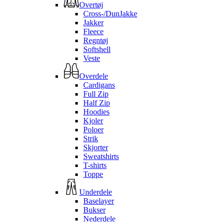
Overtøj
Cross-/DunJakke
Jakker
Fleece
Regntøj
Softshell
Veste
Overdele
Cardigans
Full Zip
Half Zip
Hoodies
Kjoler
Poloer
Strik
Skjorter
Sweatshirts
T-shirts
Toppe
Underdele
Baselayer
Bukser
Nederdele