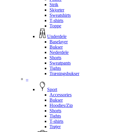
Strik
Skjorter
Sweatshirts
T-shirts
Toppe
Underdele
Baselayer
Bukser
Nederdele
Shorts
Sweatpants
Tights
Træningsbukser
–
Sport
Accessories
Bukser
Hoodies/Zip
Shorts
Tights
T-shirts
Trøjer