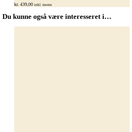
varianter.
kr.
439,00
inkl. moms
Mulighederne
kan
Du kunne også være interesseret i…
vælges
på
varesiden