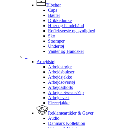
Tilbehør
Caps
Bælter
Drikkedunke
Huer og Pandebånd
Refleksveste og synlighed
Sko
Strømper
Undertøj
Vanter og Handsker
–
Arbejdstøj
Arbejdstrøjer
Arbejdsbukser
Arbejdsjakke
Arbejdsovertøj
Arbejdsshorts
Arbejds Sweats/Zip
Arbejdsvest
Fleecejakke
Reklameartikler & Gaver
Audio
Danmark Kollektion