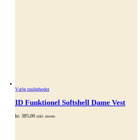
Dette
Vælg muligheder
vare
har
ID Funktionel Softshell Dame Vest
flere
varianter.
kr.
385,00
inkl. moms
Mulighederne
kan
vælges
på
varesiden