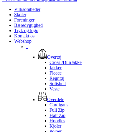
Virksomheder
Skoler
Foreninger
Bæredygtighed
Tryk og logo
Kontakt os
Webshop
–
Overtøj
Cross-/DunJakke
Jakker
Fleece
Regntøj
Softshell
Veste
Overdele
Cardigans
Full Zip
Half Zip
Hoodies
Kjoler
Poloer