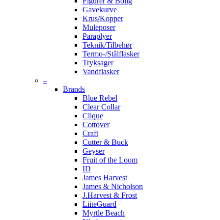
Figurer & Bolig
Gavekurve
Krus/Kopper
Muleposer
Paraplyer
Teknik/Tilbehør
Termo-/Stålflasker
Tryksager
Vandflasker
–
Brands
Blue Rebel
Clear Collar
Clique
Cottover
Craft
Cutter & Buck
Geyser
Fruit of the Loom
ID
James Harvest
James & Nicholson
J.Harvest & Frost
LiiteGuard
Myrtle Beach