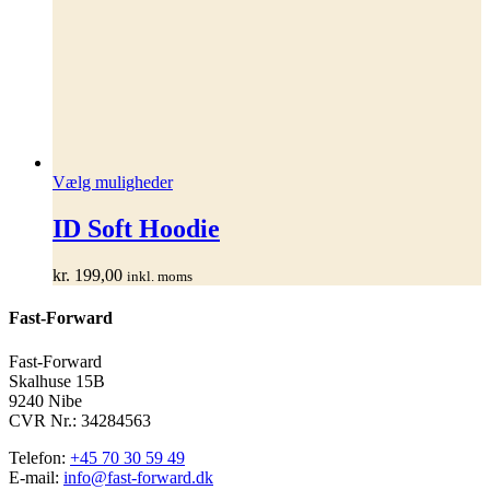
Dette
Vælg muligheder
vare
har
ID Soft Hoodie
flere
varianter.
kr.
199,00
inkl. moms
Mulighederne
kan
Fast-Forward
vælges
på
varesiden
Fast-Forward
Skalhuse 15B
9240 Nibe
CVR Nr.: 34284563
Telefon:
+45 70 30 59 49
E-mail:
info@fast-forward.dk