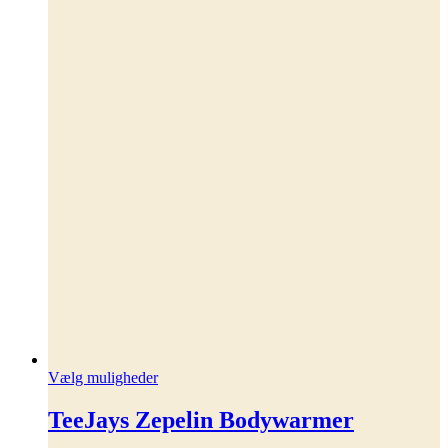
Dette
Vælg muligheder
vare
har
TeeJays Zepelin Bodywarmer
flere