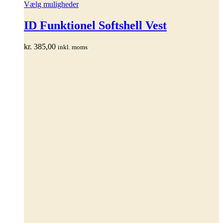
Dette
Vælg muligheder
vare
har
ID Funktionel Softshell Vest
flere
varianter.
kr.
385,00
inkl. moms
Mulighederne
kan
vælges
på
varesiden