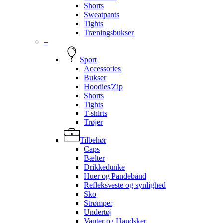
Shorts
Sweatpants
Tights
Træningsbukser
–
Sport
Accessories
Bukser
Hoodies/Zip
Shorts
Tights
T-shirts
Trøjer
Tilbehør
Caps
Bælter
Drikkedunke
Huer og Pandebånd
Refleksveste og synlighed
Sko
Strømper
Undertøj
Vanter og Handsker