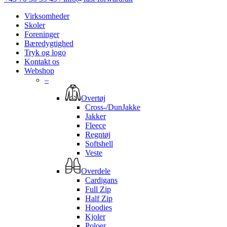
Virksomheder
Skoler
Foreninger
Bæredygtighed
Tryk og logo
Kontakt os
Webshop
–
Overtøj
Cross-/DunJakke
Jakker
Fleece
Regntøj
Softshell
Veste
Overdele
Cardigans
Full Zip
Half Zip
Hoodies
Kjoler
Poloer