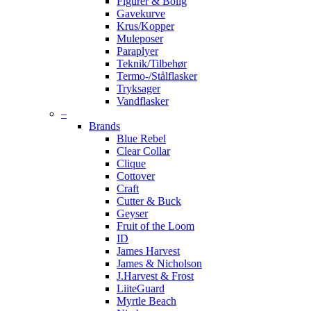
Figurer & Bolig
Gavekurve
Krus/Kopper
Muleposer
Paraplyer
Teknik/Tilbehør
Termo-/Stålflasker
Tryksager
Vandflasker
–
Brands
Blue Rebel
Clear Collar
Clique
Cottover
Craft
Cutter & Buck
Geyser
Fruit of the Loom
ID
James Harvest
James & Nicholson
J.Harvest & Frost
LiiteGuard
Myrtle Beach