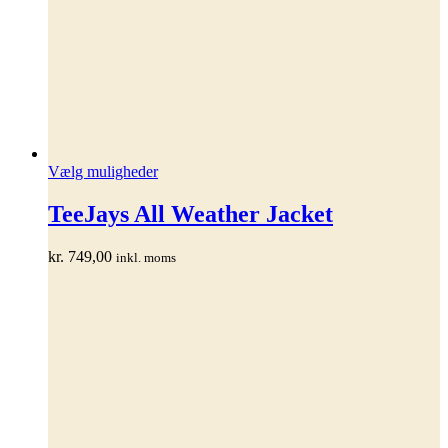
Dette
Vælg muligheder
vare
har
TeeJays All Weather Jacket
flere
varianter.
kr.
749,00
inkl. moms
Mulighederne
kan
vælges
på
varesiden