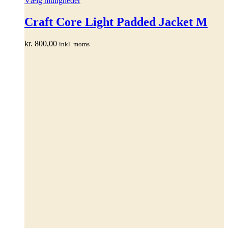
Vælg muligheder
vare
har
Craft Core Light Padded Jacket M
flere
varianter.
kr.
800,00
inkl. moms
Mulighederne
kan
vælges
på
varesiden