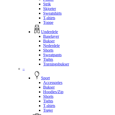
Strik
Skjorter
Sweatshirts
T-shirts
Toppe
Underdele
Baselayer
Bukser
Nederdele
Shorts
Sweatpants
Tights
Træningsbukser
–
Sport
Accessories
Bukser
Hoodies/Zip
Shorts
Tights
T-shirts
Trøjer