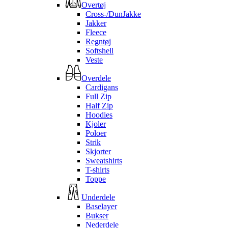
Overtøj
Cross-/DunJakke
Jakker
Fleece
Regntøj
Softshell
Veste
Overdele
Cardigans
Full Zip
Half Zip
Hoodies
Kjoler
Poloer
Strik
Skjorter
Sweatshirts
T-shirts
Toppe
Underdele
Baselayer
Bukser
Nederdele