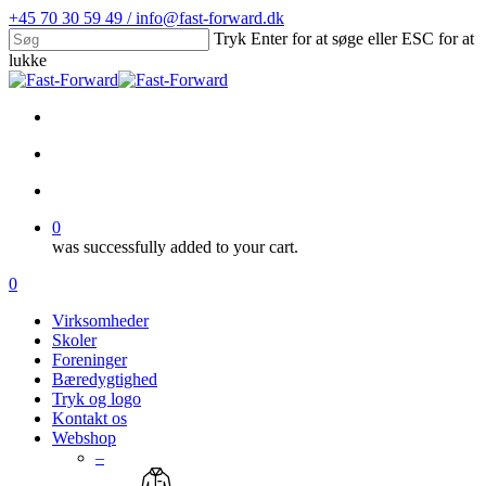
Skip
+45 70 30 59 49 / info@fast-forward.dk
to
Tryk Enter for at søge eller ESC for at
main
lukke
content
Close
Search
facebook
linkedin
search
account
0
was successfully added to your cart.
Menu
search
account
0
Menu
Virksomheder
Skoler
Foreninger
Bæredygtighed
Tryk og logo
Kontakt os
Webshop
–