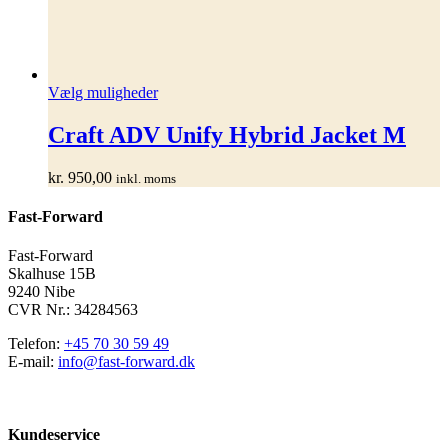
Dette
Vælg muligheder
vare
har
Craft ADV Unify Hybrid Jacket M
flere
varianter.
kr.
950,00
inkl. moms
Mulighederne
kan
Fast-Forward
vælges
på
varesiden
Fast-Forward
Skalhuse 15B
9240 Nibe
CVR Nr.: 34284563
Telefon:
+45 70 30 59 49
E-mail:
info@fast-forward.dk
Kundeservice