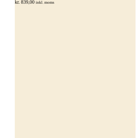
kan
kr.
839,00
inkl. moms
vælges
på
varesiden