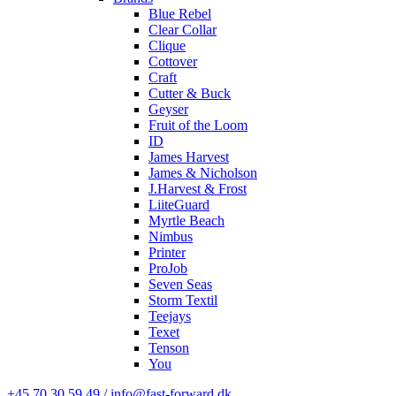
Blue Rebel
Clear Collar
Clique
Cottover
Craft
Cutter & Buck
Geyser
Fruit of the Loom
ID
James Harvest
James & Nicholson
J.Harvest & Frost
LiiteGuard
Myrtle Beach
Nimbus
Printer
ProJob
Seven Seas
Storm Textil
Teejays
Texet
Tenson
You
+45 70 30 59 49 / info@fast-forward.dk