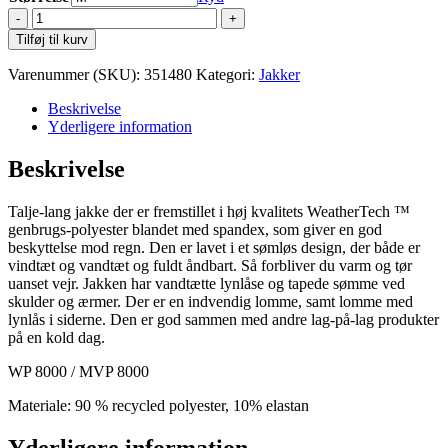
Cutter
&
Tilføj til kurv
Buck
Wedderburn
Varenummer (SKU):
351480
Kategori:
Jakker
Short
Jakke
Beskrivelse
M
Yderligere information
antal
Beskrivelse
Talje-lang jakke der er fremstillet i høj kvalitets WeatherTech ™
genbrugs-polyester blandet med spandex, som giver en god
beskyttelse mod regn. Den er lavet i et sømløs design, der både er
vindtæt og vandtæt og fuldt åndbart. Så forbliver du varm og tør
uanset vejr. Jakken har vandtætte lynlåse og tapede sømme ved
skulder og ærmer. Der er en indvendig lomme, samt lomme med
lynlås i siderne. Den er god sammen med andre lag-på-lag produkter
på en kold dag.
WP 8000 / MVP 8000
Materiale: 90 % recycled polyester, 10% elastan
Yderligere information