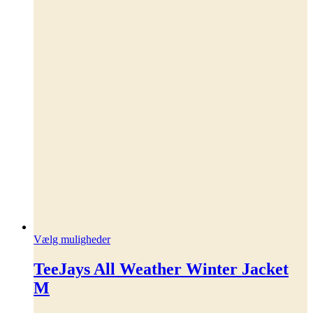
Dette
Vælg muligheder
vare
har
TeeJays All Weather Winter Jacket
flere
M
varianter.
Mulighederne