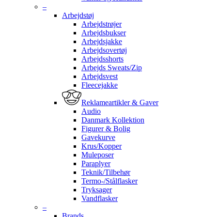
–
Arbejdstøj
Arbejdstrøjer
Arbejdsbukser
Arbejdsjakke
Arbejdsovertøj
Arbejdsshorts
Arbejds Sweats/Zip
Arbejdsvest
Fleecejakke
Reklameartikler & Gaver
Audio
Danmark Kollektion
Figurer & Bolig
Gavekurve
Krus/Kopper
Muleposer
Paraplyer
Teknik/Tilbehør
Termo-/Stålflasker
Tryksager
Vandflasker
–
Brands