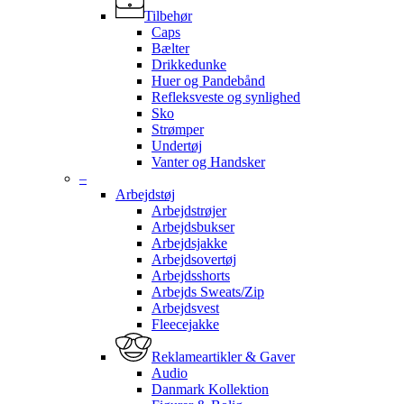
Tilbehør
Caps
Bælter
Drikkedunke
Huer og Pandebånd
Refleksveste og synlighed
Sko
Strømper
Undertøj
Vanter og Handsker
–
Arbejdstøj
Arbejdstrøjer
Arbejdsbukser
Arbejdsjakke
Arbejdsovertøj
Arbejdsshorts
Arbejds Sweats/Zip
Arbejdsvest
Fleecejakke
Reklameartikler & Gaver
Audio
Danmark Kollektion