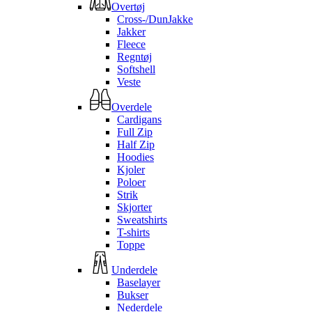
Overtøj
Cross-/DunJakke
Jakker
Fleece
Regntøj
Softshell
Veste
Overdele
Cardigans
Full Zip
Half Zip
Hoodies
Kjoler
Poloer
Strik
Skjorter
Sweatshirts
T-shirts
Toppe
Underdele
Baselayer
Bukser
Nederdele