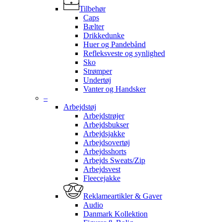
Tilbehør
Caps
Bælter
Drikkedunke
Huer og Pandebånd
Refleksveste og synlighed
Sko
Strømper
Undertøj
Vanter og Handsker
–
Arbejdstøj
Arbejdstrøjer
Arbejdsbukser
Arbejdsjakke
Arbejdsovertøj
Arbejdsshorts
Arbejds Sweats/Zip
Arbejdsvest
Fleecejakke
Reklameartikler & Gaver
Audio
Danmark Kollektion