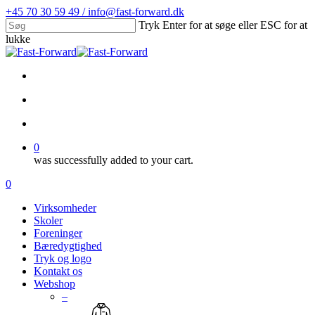
Skip
+45 70 30 59 49 / info@fast-forward.dk
to
Tryk Enter for at søge eller ESC for at
main
lukke
content
Close
Search
facebook
linkedin
search
account
0
was successfully added to your cart.
Menu
search
account
0
Menu
Virksomheder
Skoler
Foreninger
Bæredygtighed
Tryk og logo
Kontakt os
Webshop
–