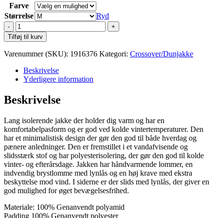
Farve
Størrelse
Ryd
Cutter
&
Tilføj til kurv
Buck
Urban
Varenummer (SKU):
1916376
Kategori:
Crossover/Dunjakke
Long
Padded
Beskrivelse
Coat
Yderligere information
W
antal
Beskrivelse
Lang isolerende jakke der holder dig varm og har en
komfortabelpasform og er god ved kolde vintertemperaturer. Den
har et minimalistisk design der gør den god til både hverdag og
pænere anledninger. Den er fremstillet i et vandafvisende og
slidsstærk stof og har polyesterisolering, der gør den god til kolde
vinter- og efterårsdage. Jakken har håndvarmende lommer, en
indvendig brystlomme med lynlås og en høj krave med ekstra
beskyttelse mod vind. I siderne er der slids med lynlås, der giver en
god mulighed for øget bevægelsesfrihed.
Materiale: 100% Genanvendt polyamid
Padding 100% Genanvendt polyester