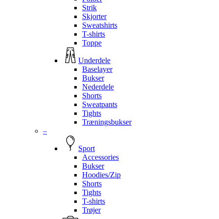
Strik
Skjorter
Sweatshirts
T-shirts
Toppe
Underdele
Baselayer
Bukser
Nederdele
Shorts
Sweatpants
Tights
Træningsbukser
–
Sport
Accessories
Bukser
Hoodies/Zip
Shorts
Tights
T-shirts
Trøjer