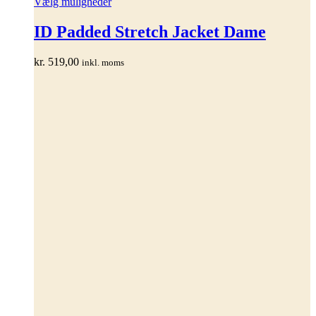
Dette
Vælg muligheder
vare
har
ID Padded Stretch Jacket Dame
flere
varianter.
kr.
519,00
inkl. moms
Mulighederne
kan
vælges
på
varesiden