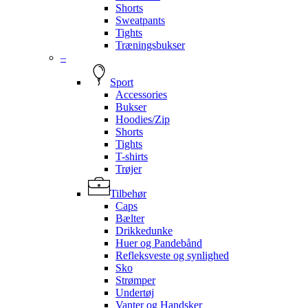
Shorts
Sweatpants
Tights
Træningsbukser
–
Sport
Accessories
Bukser
Hoodies/Zip
Shorts
Tights
T-shirts
Trøjer
Tilbehør
Caps
Bælter
Drikkedunke
Huer og Pandebånd
Refleksveste og synlighed
Sko
Strømper
Undertøj
Vanter og Handsker