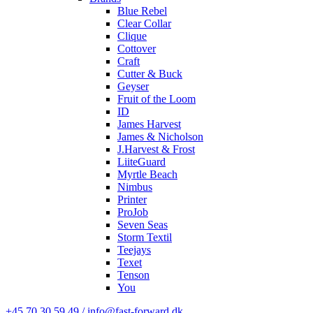
Blue Rebel
Clear Collar
Clique
Cottover
Craft
Cutter & Buck
Geyser
Fruit of the Loom
ID
James Harvest
James & Nicholson
J.Harvest & Frost
LiiteGuard
Myrtle Beach
Nimbus
Printer
ProJob
Seven Seas
Storm Textil
Teejays
Texet
Tenson
You
+45 70 30 59 49 / info@fast-forward.dk