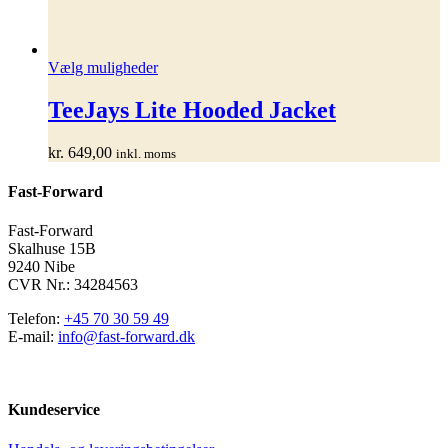
Dette
Vælg muligheder
vare
har
TeeJays Lite Hooded Jacket
flere
varianter.
kr.
649,00
inkl. moms
Mulighederne
kan
Fast-Forward
vælges
på
varesiden
Fast-Forward
Skalhuse 15B
9240 Nibe
CVR Nr.: 34284563
Telefon:
+45 70 30 59 49
E-mail:
info@fast-forward.dk
Kundeservice