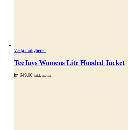
Dette
Vælg muligheder
vare
har
TeeJays Womens Lite Hooded Jacket
flere
varianter.
kr.
649,00
inkl. moms
Mulighederne
kan
vælges
på
varesiden