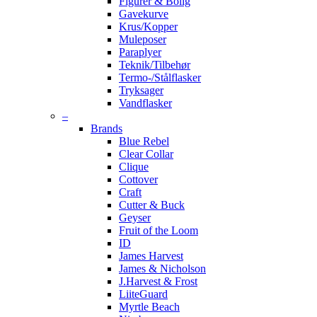
Figurer & Bolig
Gavekurve
Krus/Kopper
Muleposer
Paraplyer
Teknik/Tilbehør
Termo-/Stålflasker
Tryksager
Vandflasker
–
Brands
Blue Rebel
Clear Collar
Clique
Cottover
Craft
Cutter & Buck
Geyser
Fruit of the Loom
ID
James Harvest
James & Nicholson
J.Harvest & Frost
LiiteGuard
Myrtle Beach