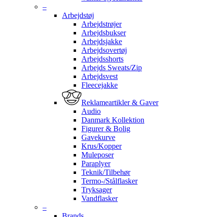
–
Arbejdstøj
Arbejdstrøjer
Arbejdsbukser
Arbejdsjakke
Arbejdsovertøj
Arbejdsshorts
Arbejds Sweats/Zip
Arbejdsvest
Fleecejakke
Reklameartikler & Gaver
Audio
Danmark Kollektion
Figurer & Bolig
Gavekurve
Krus/Kopper
Muleposer
Paraplyer
Teknik/Tilbehør
Termo-/Stålflasker
Tryksager
Vandflasker
–
Brands