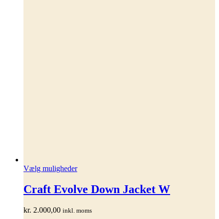
Dette
Vælg muligheder
vare
har
Craft Evolve Down Jacket W
flere
varianter.
kr.
2.000,00
inkl. moms
Mulighederne