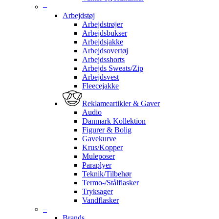
–
Arbejdstøj
Arbejdstrøjer
Arbejdsbukser
Arbejdsjakke
Arbejdsovertøj
Arbejdsshorts
Arbejds Sweats/Zip
Arbejdsvest
Fleecejakke
Reklameartikler & Gaver
Audio
Danmark Kollektion
Figurer & Bolig
Gavekurve
Krus/Kopper
Muleposer
Paraplyer
Teknik/Tilbehør
Termo-/Stålflasker
Tryksager
Vandflasker
–
Brands