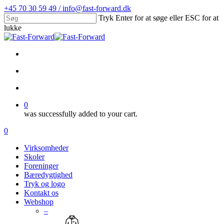
Skip
+45 70 30 59 49 / info@fast-forward.dk
to
Tryk Enter for at søge eller ESC for at
main
lukke
content
Close
Search
facebook
linkedin
search
account
0
was successfully added to your cart.
Menu
search
account
0
Menu
Virksomheder
Skoler
Foreninger
Bæredygtighed
Tryk og logo
Kontakt os
Webshop
–