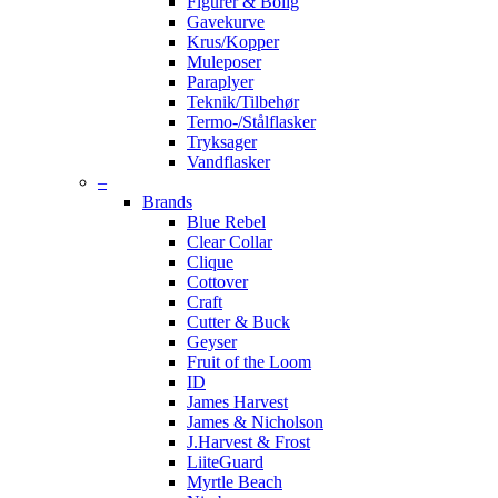
Figurer & Bolig
Gavekurve
Krus/Kopper
Muleposer
Paraplyer
Teknik/Tilbehør
Termo-/Stålflasker
Tryksager
Vandflasker
–
Brands
Blue Rebel
Clear Collar
Clique
Cottover
Craft
Cutter & Buck
Geyser
Fruit of the Loom
ID
James Harvest
James & Nicholson
J.Harvest & Frost
LiiteGuard
Myrtle Beach