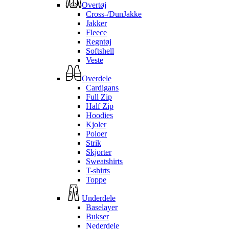
Overtøj
Cross-/DunJakke
Jakker
Fleece
Regntøj
Softshell
Veste
Overdele
Cardigans
Full Zip
Half Zip
Hoodies
Kjoler
Poloer
Strik
Skjorter
Sweatshirts
T-shirts
Toppe
Underdele
Baselayer
Bukser
Nederdele