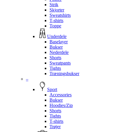
Strik
Skjorter
Sweatshirts
T-shirts
Toppe
Underdele
Baselayer
Bukser
Nederdele
Shorts
Sweatpants
Tights
Træningsbukser
–
Sport
Accessories
Bukser
Hoodies/Zip
Shorts
Tights
T-shirts
Trøjer