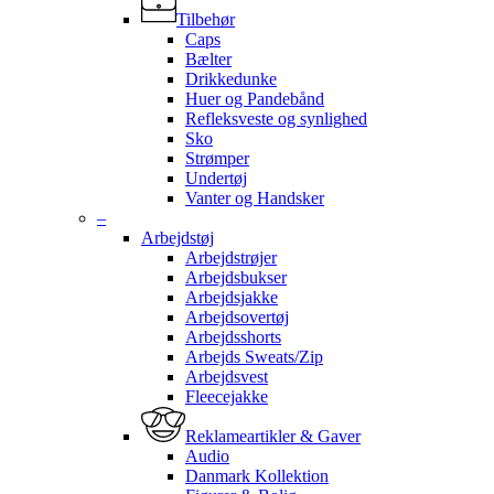
Tilbehør
Caps
Bælter
Drikkedunke
Huer og Pandebånd
Refleksveste og synlighed
Sko
Strømper
Undertøj
Vanter og Handsker
–
Arbejdstøj
Arbejdstrøjer
Arbejdsbukser
Arbejdsjakke
Arbejdsovertøj
Arbejdsshorts
Arbejds Sweats/Zip
Arbejdsvest
Fleecejakke
Reklameartikler & Gaver
Audio
Danmark Kollektion