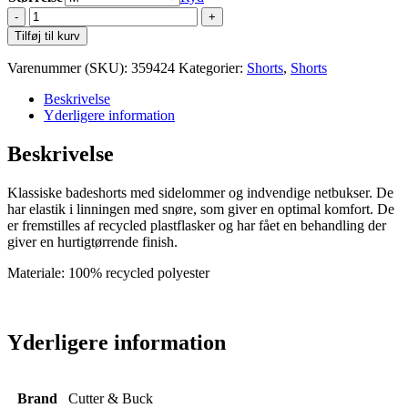
Cutter
&
Tilføj til kurv
Buck
Surf
Varenummer (SKU):
359424
Kategorier:
Shorts
,
Shorts
Pines
Badebukser
Beskrivelse
antal
Yderligere information
Beskrivelse
Klassiske badeshorts med sidelommer og indvendige netbukser. De
har elastik i linningen med snøre, som giver en optimal komfort. De
er fremstilles af recycled plastflasker og har fået en behandling der
giver en hurtigtørrende finish.
Materiale: 100% recycled polyester
Yderligere information
Brand
Cutter & Buck