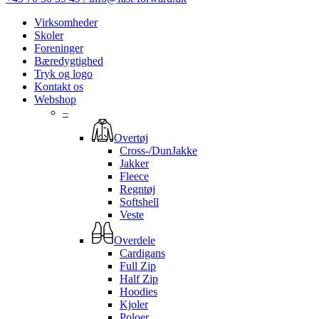
Virksomheder
Skoler
Foreninger
Bæredygtighed
Tryk og logo
Kontakt os
Webshop
–
Overtøj
Cross-/DunJakke
Jakker
Fleece
Regntøj
Softshell
Veste
Overdele
Cardigans
Full Zip
Half Zip
Hoodies
Kjoler
Poloer