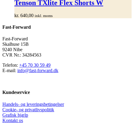
har
Tenson TXlite Flex Shorts W
flere
varianter.
kr.
640,00
inkl. moms
Mulighederne
kan
Fast-Forward
vælges
på
varesiden
Fast-Forward
Skalhuse 15B
9240 Nibe
CVR Nr.: 34284563
Telefon:
+45 70 30 59 49
E-mail:
info@fast-forward.dk
Kundeservice
Handels- og leveringsbetingelser
Cookie- og privatlivspolitik
Grafisk hjælp
Kontakt os