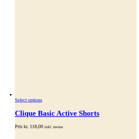
Dette
Select options
vare
har
Clique Basic Active Shorts
flere
varianter.
Pris
kr.
118,00
inkl. moms
Mulighederne
kan
vælges