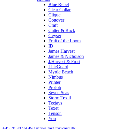
Blue Rebel
Clear Collar
Clique
Cottover
Craft
Cutter & Buck
Geyser
Fruit of the Loom
ID
James Harvest
James & Nicholson
J.Harvest & Frost
LiiteGuard
Myrtle Beach
Nimbus
Printer
ProJob
Seven Seas
Storm Textil
Teejays
Texet
Tenson
You
+45 70 30 59 49 / info@fast-forward.dk