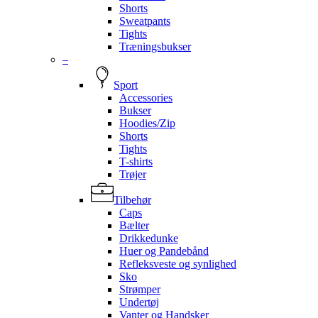
Shorts
Sweatpants
Tights
Træningsbukser
–
Sport
Accessories
Bukser
Hoodies/Zip
Shorts
Tights
T-shirts
Trøjer
Tilbehør
Caps
Bælter
Drikkedunke
Huer og Pandebånd
Refleksveste og synlighed
Sko
Strømper
Undertøj
Vanter og Handsker