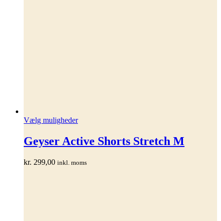
Dette
Vælg muligheder
vare
har
Geyser Active Shorts Stretch M
flere
varianter.
kr.
299,00
inkl. moms
Mulighederne
kan
vælges
på
varesiden