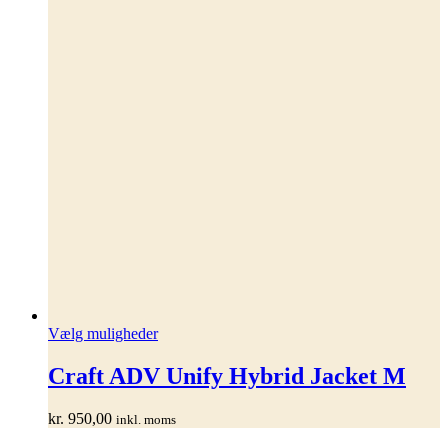
Dette
Vælg muligheder
vare
har
Craft ADV Unify Hybrid Jacket M
flere
varianter.
kr.
950,00
inkl. moms
Mulighederne
kan