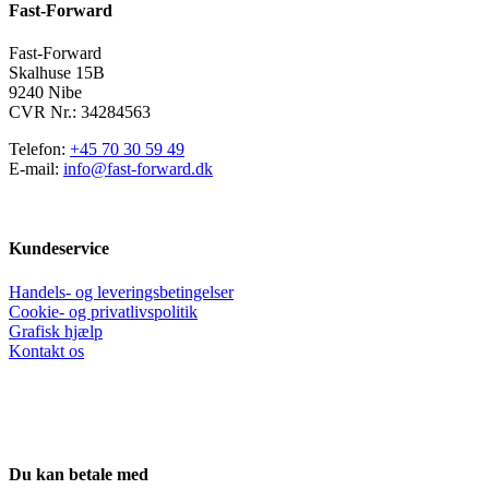
Fast-Forward
vælges
på
varesiden
Fast-Forward
Skalhuse 15B
9240 Nibe
CVR Nr.: 34284563
Telefon:
+45 70 30 59 49
E-mail:
info@fast-forward.dk
Kundeservice
Handels- og leveringsbetingelser
Cookie- og privatlivspolitik
Grafisk hjælp
Kontakt os
Du kan betale med