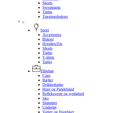
Shorts
Sweatpants
Tights
Træningsbukser
–
Sport
Accessories
Bukser
Hoodies/Zip
Shorts
Tights
T-shirts
Trøjer
Tilbehør
Caps
Bælter
Drikkedunke
Huer og Pandebånd
Refleksveste og synlighed
Sko
Strømper
Undertøj
Vanter og Handsker