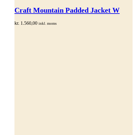
vare
har
Craft Mountain Padded Jacket W
flere
varianter.
kr.
1.560,00
inkl. moms
Mulighederne
kan
vælges
på
varesiden