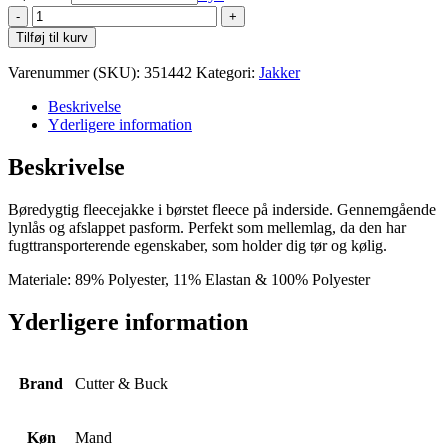
Cutter
&
Tilføj til kurv
Buck
Stealth
Varenummer (SKU):
351442
Kategori:
Jakker
Jacket
M
Beskrivelse
antal
Yderligere information
Beskrivelse
Børedygtig fleecejakke i børstet fleece på inderside. Gennemgående
lynlås og afslappet pasform. Perfekt som mellemlag, da den har
fugttransporterende egenskaber, som holder dig tør og kølig.
Materiale: 89% Polyester, 11% Elastan & 100% Polyester
Yderligere information
Brand
Cutter & Buck
Køn
Mand