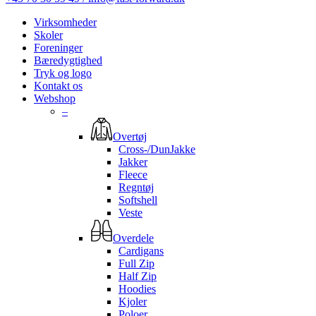
Virksomheder
Skoler
Foreninger
Bæredygtighed
Tryk og logo
Kontakt os
Webshop
–
Overtøj
Cross-/DunJakke
Jakker
Fleece
Regntøj
Softshell
Veste
Overdele
Cardigans
Full Zip
Half Zip
Hoodies
Kjoler
Poloer