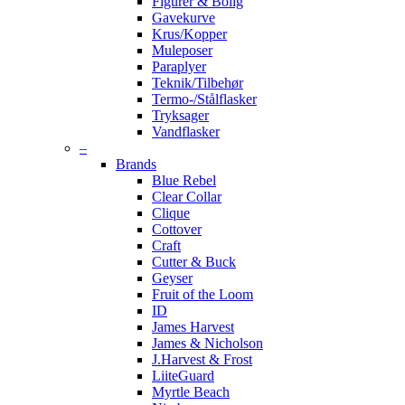
Figurer & Bolig
Gavekurve
Krus/Kopper
Muleposer
Paraplyer
Teknik/Tilbehør
Termo-/Stålflasker
Tryksager
Vandflasker
–
Brands
Blue Rebel
Clear Collar
Clique
Cottover
Craft
Cutter & Buck
Geyser
Fruit of the Loom
ID
James Harvest
James & Nicholson
J.Harvest & Frost
LiiteGuard
Myrtle Beach