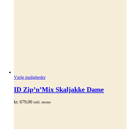
Dette
Vælg muligheder
vare
har
ID Zip’n’Mix Skaljakke Dame
flere
varianter.
kr.
679,00
inkl. moms
Mulighederne
kan
vælges
på
varesiden