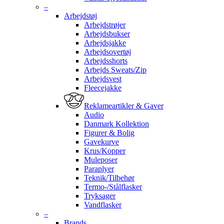
–
Arbejdstøj
Arbejdstrøjer
Arbejdsbukser
Arbejdsjakke
Arbejdsovertøj
Arbejdsshorts
Arbejds Sweats/Zip
Arbejdsvest
Fleecejakke
Reklameartikler & Gaver
Audio
Danmark Kollektion
Figurer & Bolig
Gavekurve
Krus/Kopper
Muleposer
Paraplyer
Teknik/Tilbehør
Termo-/Stålflasker
Tryksager
Vandflasker
–
Brands