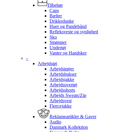
Tilbehør
Caps
Bælter
Drikkedunke
Huer og Pandebånd
Refleksveste og synlighed
Sko
Strømper
Undertøj
Vanter og Handsker
–
Arbejdstøj
Arbejdstrøjer
Arbejdsbukser
Arbejdsjakke
Arbejdsovertøj
Arbejdsshorts
Arbejds Sweats/Zip
Arbejdsvest
Fleecejakke
Reklameartikler & Gaver
Audio
Danmark Kollektion