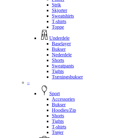
Strik
Skjorter
Sweatshirts
T-shirts
Toppe
Underdele
Baselayer
Bukser
Nederdele
Shorts
Sweatpants
Tights
Træningsbukser
–
Sport
Accessories
Bukser
Hoodies/Zip
Shorts
Tights
T-shirts
Trøjer