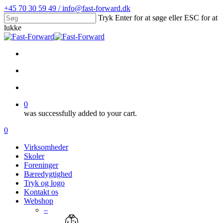
Skip
+45 70 30 59 49 / info@fast-forward.dk
to
Tryk Enter for at søge eller ESC for at
main
lukke
content
Close
Search
facebook
linkedin
search
account
0
was successfully added to your cart.
Menu
search
account
0
Menu
Virksomheder
Skoler
Foreninger
Bæredygtighed
Tryk og logo
Kontakt os
Webshop
–