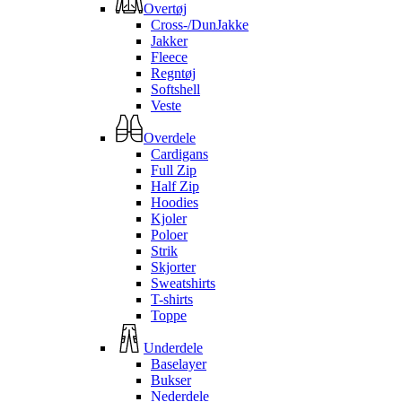
Overtøj
Cross-/DunJakke
Jakker
Fleece
Regntøj
Softshell
Veste
Overdele
Cardigans
Full Zip
Half Zip
Hoodies
Kjoler
Poloer
Strik
Skjorter
Sweatshirts
T-shirts
Toppe
Underdele
Baselayer
Bukser
Nederdele