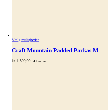
Dette
Vælg muligheder
vare
har
Craft Mountain Padded Parkas M
flere
varianter.
kr.
1.600,00
inkl. moms
Mulighederne
kan
vælges
på
varesiden