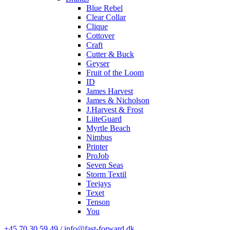
Blue Rebel
Clear Collar
Clique
Cottover
Craft
Cutter & Buck
Geyser
Fruit of the Loom
ID
James Harvest
James & Nicholson
J.Harvest & Frost
LiiteGuard
Myrtle Beach
Nimbus
Printer
ProJob
Seven Seas
Storm Textil
Teejays
Texet
Tenson
You
+45 70 30 59 49 / info@fast-forward.dk