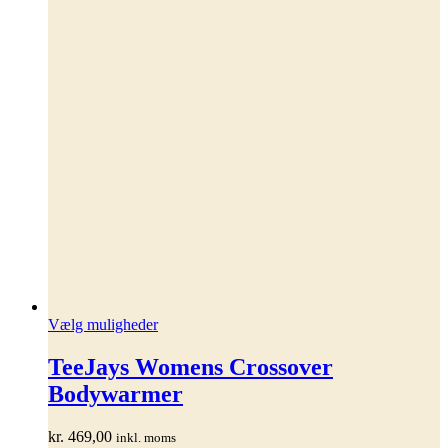
Dette
Vælg muligheder
vare
har
TeeJays Womens Crossover
flere
Bodywarmer
varianter.
Mulighederne
kan
kr.
469,00
inkl. moms