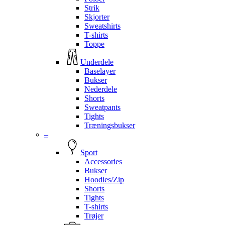
Strik
Skjorter
Sweatshirts
T-shirts
Toppe
Underdele
Baselayer
Bukser
Nederdele
Shorts
Sweatpants
Tights
Træningsbukser
–
Sport
Accessories
Bukser
Hoodies/Zip
Shorts
Tights
T-shirts
Trøjer