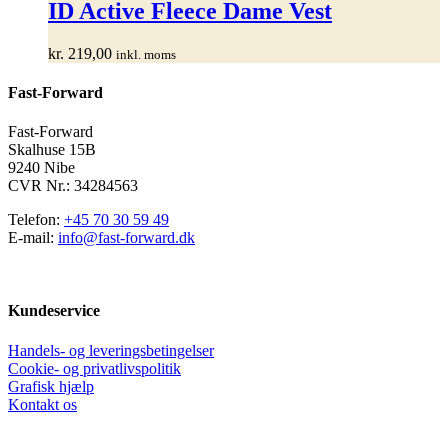
har
ID Active Fleece Dame Vest
flere
varianter.
kr.
219,00
inkl. moms
Mulighederne
kan
Fast-Forward
vælges
på
varesiden
Fast-Forward
Skalhuse 15B
9240 Nibe
CVR Nr.: 34284563
Telefon:
+45 70 30 59 49
E-mail:
info@fast-forward.dk
Kundeservice
Handels- og leveringsbetingelser
Cookie- og privatlivspolitik
Grafisk hjælp
Kontakt os