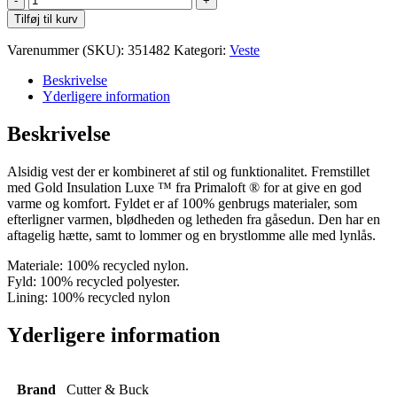
&
Tilføj til kurv
Buck
Mount
Varenummer (SKU):
351482
Kategori:
Veste
Adams
Vest
Beskrivelse
M
Yderligere information
antal
Beskrivelse
Alsidig vest der er kombineret af stil og funktionalitet. Fremstillet
med Gold Insulation Luxe ™ fra Primaloft ® for at give en god
varme og komfort. Fyldet er af 100% genbrugs materialer, som
efterligner varmen, blødheden og letheden fra gåsedun. Den har en
aftagelig hætte, samt to lommer og en brystlomme alle med lynlås.
Materiale: 100% recycled nylon.
Fyld: 100% recycled polyester.
Lining: 100% recycled nylon
Yderligere information
Brand
Cutter & Buck