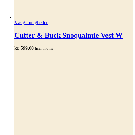
Dette
Vælg muligheder
vare
har
Cutter & Buck Snoqualmie Vest W
flere
varianter.
kr.
599,00
inkl. moms
Mulighederne
kan
vælges
på
varesiden