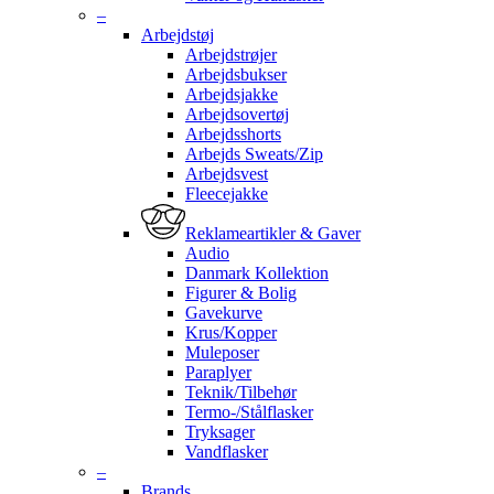
–
Arbejdstøj
Arbejdstrøjer
Arbejdsbukser
Arbejdsjakke
Arbejdsovertøj
Arbejdsshorts
Arbejds Sweats/Zip
Arbejdsvest
Fleecejakke
Reklameartikler & Gaver
Audio
Danmark Kollektion
Figurer & Bolig
Gavekurve
Krus/Kopper
Muleposer
Paraplyer
Teknik/Tilbehør
Termo-/Stålflasker
Tryksager
Vandflasker
–
Brands