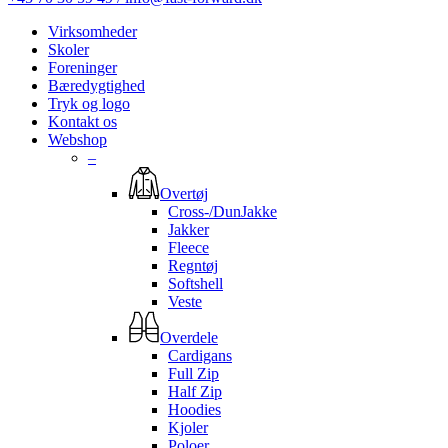
Virksomheder
Skoler
Foreninger
Bæredygtighed
Tryk og logo
Kontakt os
Webshop
–
Overtøj
Cross-/DunJakke
Jakker
Fleece
Regntøj
Softshell
Veste
Overdele
Cardigans
Full Zip
Half Zip
Hoodies
Kjoler
Poloer