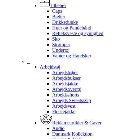
Tilbehør
Caps
Bælter
Drikkedunke
Huer og Pandebånd
Refleksveste og synlighed
Sko
Strømper
Undertøj
Vanter og Handsker
–
Arbejdstøj
Arbejdstrøjer
Arbejdsbukser
Arbejdsjakke
Arbejdsovertøj
Arbejdsshorts
Arbejds Sweats/Zip
Arbejdsvest
Fleecejakke
Reklameartikler & Gaver
Audio
Danmark Kollektion