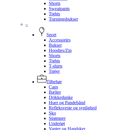
Shorts
Sweatpants
Tights
Træningsbukser
–
Sport
Accessories
Bukser
Hoodies/Zip
Shorts
Tights
T-shirts
Trøjer
Tilbehør
Caps
Bælter
Drikkedunke
Huer og Pandebånd
Refleksveste og synlighed
Sko
Strømper
Undertøj
Vanter og Handsker