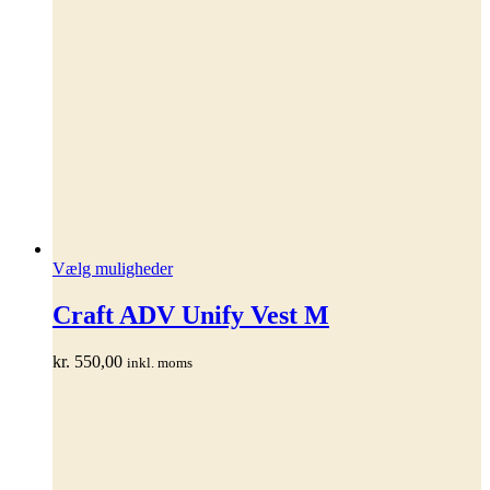
Dette
Vælg muligheder
vare
har
Craft ADV Unify Vest M
flere
varianter.
kr.
550,00
inkl. moms
Mulighederne
kan
vælges
på
varesiden