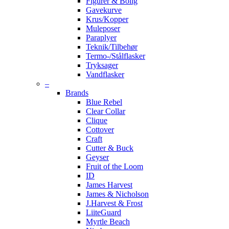
Figurer & Bolig
Gavekurve
Krus/Kopper
Muleposer
Paraplyer
Teknik/Tilbehør
Termo-/Stålflasker
Tryksager
Vandflasker
–
Brands
Blue Rebel
Clear Collar
Clique
Cottover
Craft
Cutter & Buck
Geyser
Fruit of the Loom
ID
James Harvest
James & Nicholson
J.Harvest & Frost
LiiteGuard
Myrtle Beach