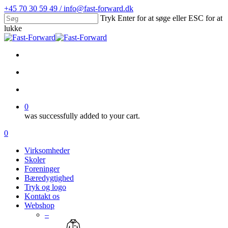
Skip
+45 70 30 59 49 / info@fast-forward.dk
to
Tryk Enter for at søge eller ESC for at
main
lukke
content
Close
Search
facebook
linkedin
search
account
0
was successfully added to your cart.
Menu
search
account
0
Menu
Virksomheder
Skoler
Foreninger
Bæredygtighed
Tryk og logo
Kontakt os
Webshop
–