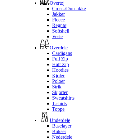
Overtøj
Cross-/DunJakke
Jakker
Fleece
Regntøj
Softshell
Veste
Overdele
Cardigans
Full Zip
Half Zip
Hoodies
Kjoler
Poloer
Strik
Skjorter
Sweatshirts
T-shirts
Toppe
Underdele
Baselayer
Bukser
Nederdele