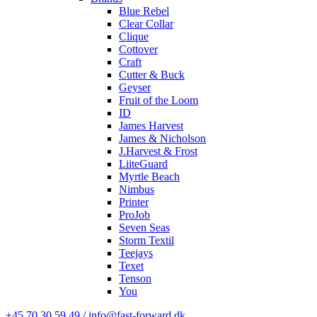
Blue Rebel
Clear Collar
Clique
Cottover
Craft
Cutter & Buck
Geyser
Fruit of the Loom
ID
James Harvest
James & Nicholson
J.Harvest & Frost
LiiteGuard
Myrtle Beach
Nimbus
Printer
ProJob
Seven Seas
Storm Textil
Teejays
Texet
Tenson
You
+45 70 30 59 49 / info@fast-forward.dk