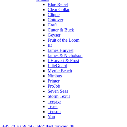
Blue Rebel
Clear Collar
Clique
Cottover
Craft
Cutter & Buck
Geyser
Fruit of the Loom
ID
James Harvest
James & Nicholson
J.Harvest & Frost
LiiteGuard
Myrtle Beach
Nimbus
Printer
ProJob
Seven Seas
Storm Textil
Teejays
Texet
Tenson
You
+45 70 30 59 49 / info@fast-forward.dk