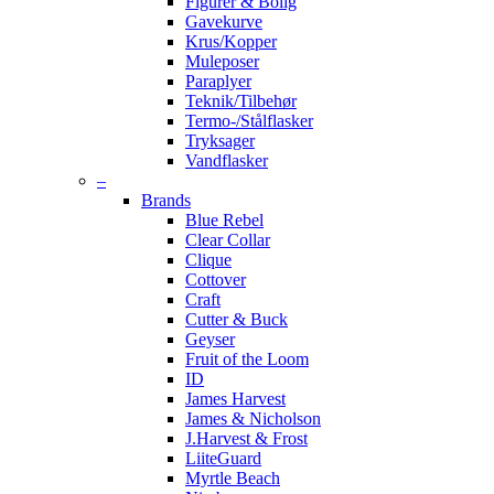
Figurer & Bolig
Gavekurve
Krus/Kopper
Muleposer
Paraplyer
Teknik/Tilbehør
Termo-/Stålflasker
Tryksager
Vandflasker
–
Brands
Blue Rebel
Clear Collar
Clique
Cottover
Craft
Cutter & Buck
Geyser
Fruit of the Loom
ID
James Harvest
James & Nicholson
J.Harvest & Frost
LiiteGuard
Myrtle Beach