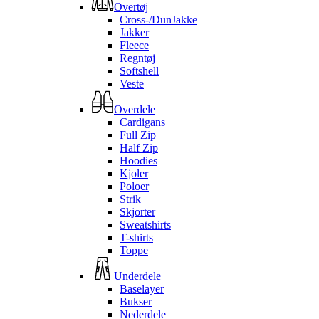
Overtøj
Cross-/DunJakke
Jakker
Fleece
Regntøj
Softshell
Veste
Overdele
Cardigans
Full Zip
Half Zip
Hoodies
Kjoler
Poloer
Strik
Skjorter
Sweatshirts
T-shirts
Toppe
Underdele
Baselayer
Bukser
Nederdele