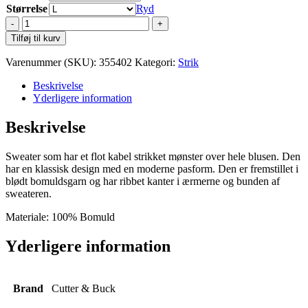
Størrelse
Ryd
Cutter
&
Tilføj til kurv
Buck
Blakely
Varenummer (SKU):
355402
Kategori:
Strik
Knitted
Sweater
Beskrivelse
M
Yderligere information
antal
Beskrivelse
Sweater som har et flot kabel strikket mønster over hele blusen. Den
har en klassisk design med en moderne pasform. Den er fremstillet i
blødt bomuldsgarn og har ribbet kanter i ærmerne og bunden af
sweateren.
Materiale: 100% Bomuld
Yderligere information
Brand
Cutter & Buck