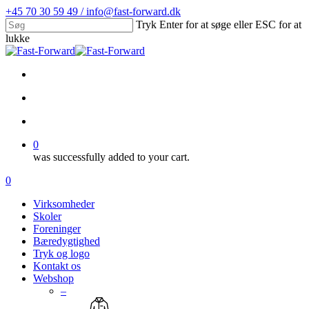
Skip
+45 70 30 59 49 / info@fast-forward.dk
to
Tryk Enter for at søge eller ESC for at
main
lukke
content
Close
Search
facebook
linkedin
search
account
0
was successfully added to your cart.
Menu
search
account
0
Menu
Virksomheder
Skoler
Foreninger
Bæredygtighed
Tryk og logo
Kontakt os
Webshop
–