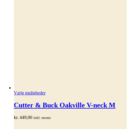
Dette
Vælg muligheder
vare
har
Cutter & Buck Oakville V-neck M
flere
varianter.
kr.
449,00
inkl. moms
Mulighederne
kan
vælges