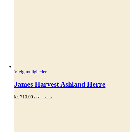
Dette
Vælg muligheder
vare
har
James Harvest Ashland Herre
flere
varianter.
kr.
710,00
inkl. moms
Mulighederne
kan
vælges
på
varesiden