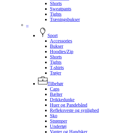
Shorts
Sweatpants
Tights
Træningsbukser
–
Sport
Accessories
Bukser
Hoodies/Zip
Shorts
Tights
T-shirts
Trøjer
Tilbehør
Caps
Bælter
Drikkedunke
Huer og Pandebånd
Refleksveste og synlighed
Sko
Strømper
Undertøj
Vanter og Handsker