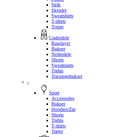
Strik
Skjorter
Sweatshirts
T-shirts
Toppe
Underdele
Baselayer
Bukser
Nederdele
Shorts
Sweatpants
Tights
Træningsbukser
–
Sport
Accessories
Bukser
Hoodies/Zip
Shorts
Tights
T-shirts
Trøjer