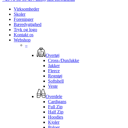
Virksomheder
Skoler
Foreninger
Bæredygtighed
Tryk og logo
Kontakt os
Webshop
–
Overtøj
Cross-/DunJakke
Jakker
Fleece
Regntøj
Softshell
Veste
Overdele
Cardigans
Full Zip
Half Zip
Hoodies
Kjoler
Poloer