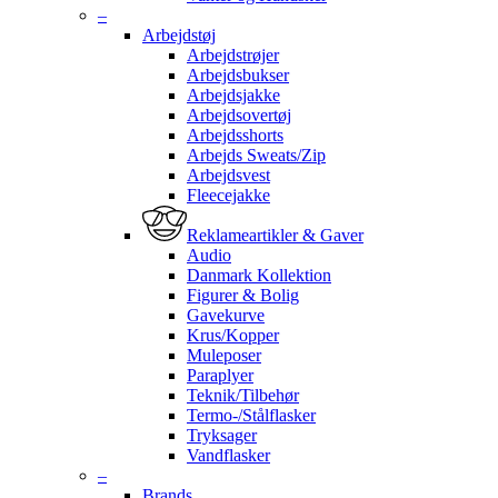
–
Arbejdstøj
Arbejdstrøjer
Arbejdsbukser
Arbejdsjakke
Arbejdsovertøj
Arbejdsshorts
Arbejds Sweats/Zip
Arbejdsvest
Fleecejakke
Reklameartikler & Gaver
Audio
Danmark Kollektion
Figurer & Bolig
Gavekurve
Krus/Kopper
Muleposer
Paraplyer
Teknik/Tilbehør
Termo-/Stålflasker
Tryksager
Vandflasker
–
Brands