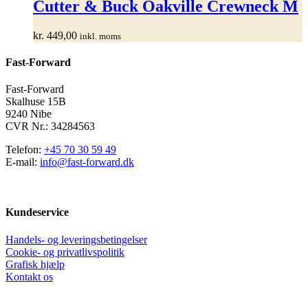
har
Cutter & Buck Oakville Crewneck M
flere
varianter.
kr.
449,00
inkl. moms
Mulighederne
kan
Fast-Forward
vælges
på
varesiden
Fast-Forward
Skalhuse 15B
9240 Nibe
CVR Nr.: 34284563
Telefon:
+45 70 30 59 49
E-mail:
info@fast-forward.dk
Kundeservice
Handels- og leveringsbetingelser
Cookie- og privatlivspolitik
Grafisk hjælp
Kontakt os