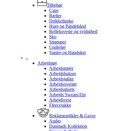
Tilbehør
Caps
Bælter
Drikkedunke
Huer og Pandebånd
Refleksveste og synlighed
Sko
Strømper
Undertøj
Vanter og Handsker
–
Arbejdstøj
Arbejdstrøjer
Arbejdsbukser
Arbejdsjakke
Arbejdsovertøj
Arbejdsshorts
Arbejds Sweats/Zip
Arbejdsvest
Fleecejakke
Reklameartikler & Gaver
Audio
Danmark Kollektion