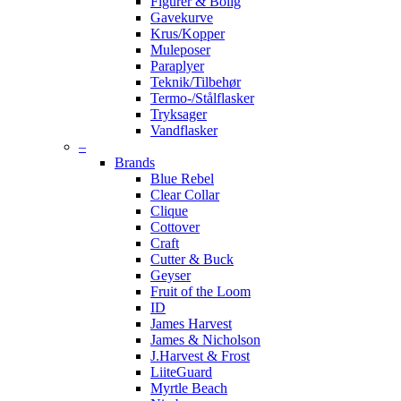
Figurer & Bolig
Gavekurve
Krus/Kopper
Muleposer
Paraplyer
Teknik/Tilbehør
Termo-/Stålflasker
Tryksager
Vandflasker
–
Brands
Blue Rebel
Clear Collar
Clique
Cottover
Craft
Cutter & Buck
Geyser
Fruit of the Loom
ID
James Harvest
James & Nicholson
J.Harvest & Frost
LiiteGuard
Myrtle Beach