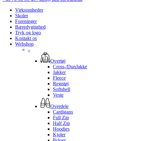
Virksomheder
Skoler
Foreninger
Bæredygtighed
Tryk og logo
Kontakt os
Webshop
–
Overtøj
Cross-/DunJakke
Jakker
Fleece
Regntøj
Softshell
Veste
Overdele
Cardigans
Full Zip
Half Zip
Hoodies
Kjoler
Poloer