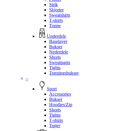
Strik
Skjorter
Sweatshirts
T-shirts
Toppe
Underdele
Baselayer
Bukser
Nederdele
Shorts
Sweatpants
Tights
Træningsbukser
–
Sport
Accessories
Bukser
Hoodies/Zip
Shorts
Tights
T-shirts
Trøjer