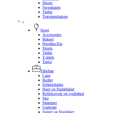
Shorts
Sweatpants
Tights
Træningsbukser
–
Sport
Accessories
Bukser
Hoodies/Zip
Shorts
Tights
T-shirts
Trøjer
Tilbehør
Caps
Bælter
Drikkedunke
Huer og Pandebånd
Refleksveste og synlighed
Sko
Strømper
Undertøj
Vanter og Handsker