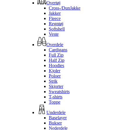
Overtøj
Cross-/DunJakke
Jakker
Fleece
Regntøj
Softshell
Veste
Overdele
Cardigans
Full Zip
Half Zip
Hoodies
Kjoler
Poloer
Strik
Skjorter
Sweatshirts
T-shirts
Toppe
Underdele
Baselayer
Bukser
Nederdele