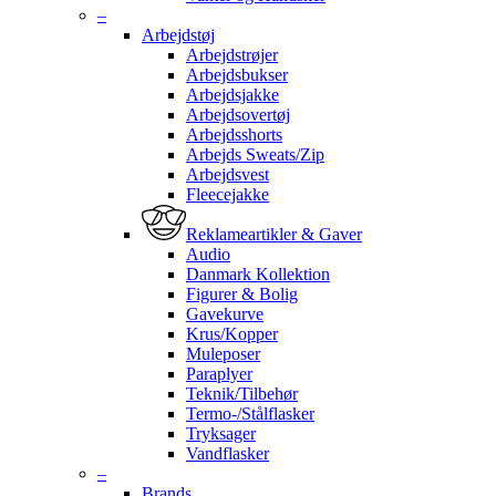
–
Arbejdstøj
Arbejdstrøjer
Arbejdsbukser
Arbejdsjakke
Arbejdsovertøj
Arbejdsshorts
Arbejds Sweats/Zip
Arbejdsvest
Fleecejakke
Reklameartikler & Gaver
Audio
Danmark Kollektion
Figurer & Bolig
Gavekurve
Krus/Kopper
Muleposer
Paraplyer
Teknik/Tilbehør
Termo-/Stålflasker
Tryksager
Vandflasker
–
Brands