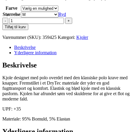
Farve
Størrelse
Ryd
Cutter
&
Tilføj til kurv
Buck
Advantage
Varenummer (SKU):
359425
Kategori:
Kjoler
Dress
antal
Beskrivelse
Yderligere information
Beskrivelse
Kjole designet med polo overdel med den klassiske polo krave med
knapper. Fremstillet i et DryTec materiale der yder en god
fugttransport og komfort. Elastisk og blød kjole med en klassisk
pasform. Kjolen har afrundet søm ved skuldrene for at give et flot og
moderne fald.
UPF: +35
Materiale: 95% Bomuld, 5% Elastan
Yderligere information