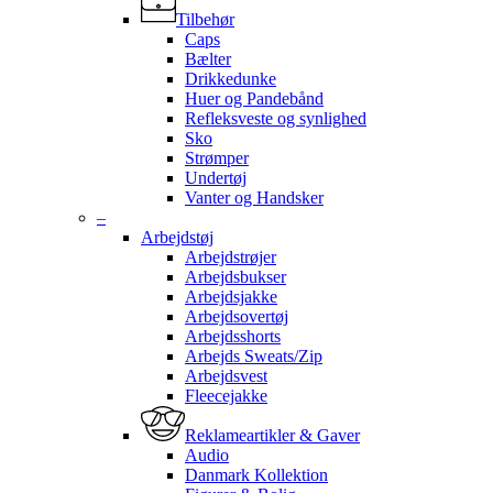
Tilbehør
Caps
Bælter
Drikkedunke
Huer og Pandebånd
Refleksveste og synlighed
Sko
Strømper
Undertøj
Vanter og Handsker
–
Arbejdstøj
Arbejdstrøjer
Arbejdsbukser
Arbejdsjakke
Arbejdsovertøj
Arbejdsshorts
Arbejds Sweats/Zip
Arbejdsvest
Fleecejakke
Reklameartikler & Gaver
Audio
Danmark Kollektion