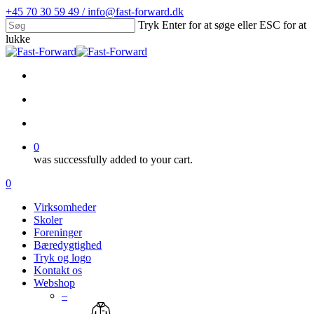
Skip
+45 70 30 59 49 / info@fast-forward.dk
to
Tryk Enter for at søge eller ESC for at
main
lukke
content
Close
Search
facebook
linkedin
search
account
0
was successfully added to your cart.
Menu
search
account
0
Menu
Virksomheder
Skoler
Foreninger
Bæredygtighed
Tryk og logo
Kontakt os
Webshop
–