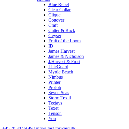
Blue Rebel
Clear Collar
Clique
Cottover
Craft
Cutter & Buck
Geyser
Fruit of the Loom
ID
James Harvest
James & Nicholson
J.Harvest & Frost
LiiteGuard
Myrtle Beach
Nimbus
Printer
ProJob
Seven Seas
Storm Textil
Teejays
Texet
Tenson
You
+45 70 30 59 49 / info@fast-forward.dk