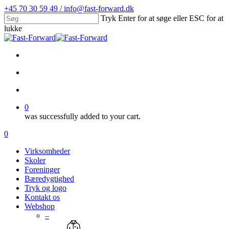
Skip
+45 70 30 59 49 / info@fast-forward.dk
to
Tryk Enter for at søge eller ESC for at
main
lukke
content
Close
Search
facebook
linkedin
search
account
0
was successfully added to your cart.
Menu
search
account
0
Menu
Virksomheder
Skoler
Foreninger
Bæredygtighed
Tryk og logo
Kontakt os
Webshop
–