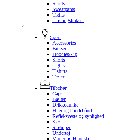
Shorts
Sweatpants
Tights
Træningsbukser
–
Sport
Accessories
Bukser
Hoodies/Zip
Shorts
Tights
T-shirts
Trøjer
Tilbehør
Caps
Bælter
Drikkedunke
Huer og Pandebånd
Refleksveste og synlighed
Sko
Strømper
Undertøj
Vanter og Handsker