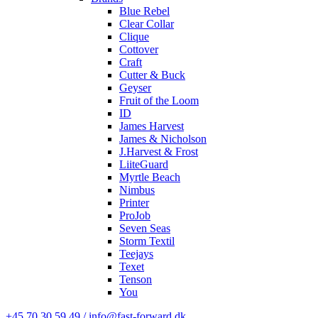
Blue Rebel
Clear Collar
Clique
Cottover
Craft
Cutter & Buck
Geyser
Fruit of the Loom
ID
James Harvest
James & Nicholson
J.Harvest & Frost
LiiteGuard
Myrtle Beach
Nimbus
Printer
ProJob
Seven Seas
Storm Textil
Teejays
Texet
Tenson
You
+45 70 30 59 49 / info@fast-forward.dk