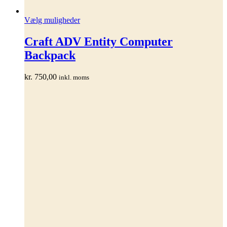
Dette
Vælg muligheder
vare
har
Craft ADV Entity Computer
flere
Backpack
varianter.
Mulighederne
kan
kr.
750,00
inkl. moms
vælges
på
varesiden