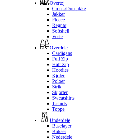
Overtøj
Cross-/DunJakke
Jakker
Fleece
Regntøj
Softshell
Veste
Overdele
Cardigans
Full Zip
Half Zip
Hoodies
Kjoler
Poloer
Strik
Skjorter
Sweatshirts
T-shirts
Toppe
Underdele
Baselayer
Bukser
Nederdele