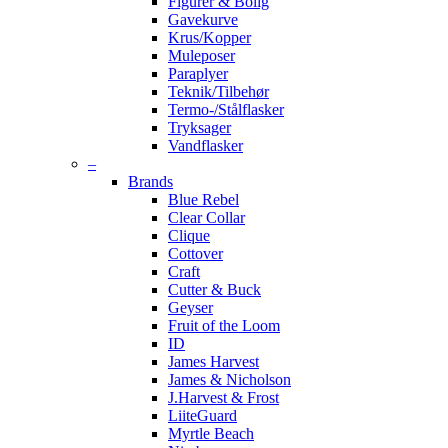
Figurer & Bolig
Gavekurve
Krus/Kopper
Muleposer
Paraplyer
Teknik/Tilbehør
Termo-/Stålflasker
Tryksager
Vandflasker
–
Brands
Blue Rebel
Clear Collar
Clique
Cottover
Craft
Cutter & Buck
Geyser
Fruit of the Loom
ID
James Harvest
James & Nicholson
J.Harvest & Frost
LiiteGuard
Myrtle Beach