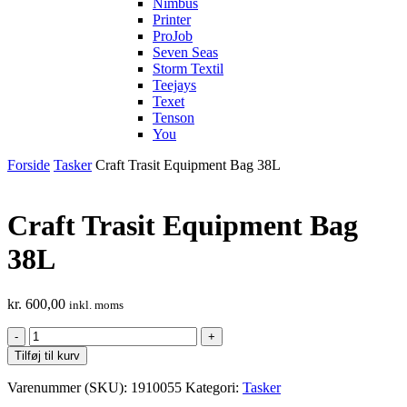
Nimbus
Printer
ProJob
Seven Seas
Storm Textil
Teejays
Texet
Tenson
You
Forside
Tasker
Craft Trasit Equipment Bag 38L
Craft Trasit Equipment Bag
38L
kr.
600,00
inkl. moms
Craft
Trasit
Tilføj til kurv
Equipment
Bag
Varenummer (SKU):
1910055
Kategori:
Tasker
38L