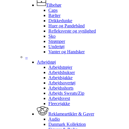
Tilbehør
Caps
Bælter
Drikkedunke
Huer og Pandebånd
Refleksveste og synlighed
Sko
Strømper
Undertøj
Vanter og Handsker
–
Arbejdstøj
Arbejdstrøjer
Arbejdsbukser
Arbejdsjakke
Arbejdsovertøj
Arbejdsshorts
Arbejds Sweats/Zip
Arbejdsvest
Fleecejakke
Reklameartikler & Gaver
Audio
Danmark Kollektion