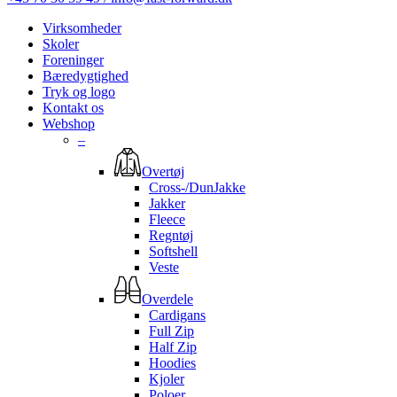
Virksomheder
Skoler
Foreninger
Bæredygtighed
Tryk og logo
Kontakt os
Webshop
–
Overtøj
Cross-/DunJakke
Jakker
Fleece
Regntøj
Softshell
Veste
Overdele
Cardigans
Full Zip
Half Zip
Hoodies
Kjoler
Poloer