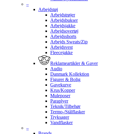
–
Arbejdstøj
Arbejdstrøjer
Arbejdsbukser
Arbejdsjakke
Arbejdsovertøj
Arbejdsshorts
Arbejds Sweats/Zip
Arbejdsvest
Fleecejakke
Reklameartikler & Gaver
Audio
Danmark Kollektion
Figurer & Bolig
Gavekurve
Krus/Kopper
Muleposer
Paraplyer
Teknik/Tilbehør
Termo-/Stålflasker
Tryksager
Vandflasker
–
Brands