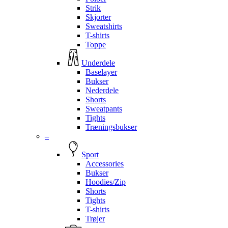
Strik
Skjorter
Sweatshirts
T-shirts
Toppe
Underdele
Baselayer
Bukser
Nederdele
Shorts
Sweatpants
Tights
Træningsbukser
–
Sport
Accessories
Bukser
Hoodies/Zip
Shorts
Tights
T-shirts
Trøjer