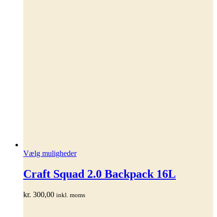
Dette
Vælg muligheder
vare
har
Craft Squad 2.0 Backpack 16L
flere
varianter.
kr.
300,00
inkl. moms
Mulighederne
kan
vælges