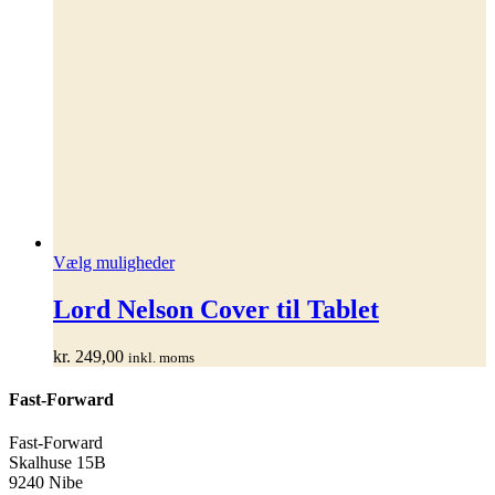
Dette
Vælg muligheder
vare
har
Lord Nelson Cover til Tablet
flere
varianter.
kr.
249,00
inkl. moms
Mulighederne
kan
Fast-Forward
vælges
på
varesiden
Fast-Forward
Skalhuse 15B
9240 Nibe