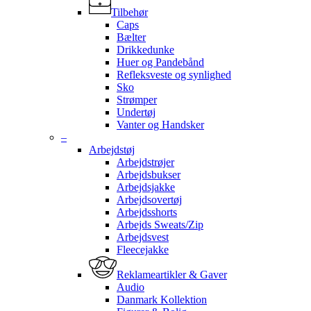
Tilbehør
Caps
Bælter
Drikkedunke
Huer og Pandebånd
Refleksveste og synlighed
Sko
Strømper
Undertøj
Vanter og Handsker
–
Arbejdstøj
Arbejdstrøjer
Arbejdsbukser
Arbejdsjakke
Arbejdsovertøj
Arbejdsshorts
Arbejds Sweats/Zip
Arbejdsvest
Fleecejakke
Reklameartikler & Gaver
Audio
Danmark Kollektion