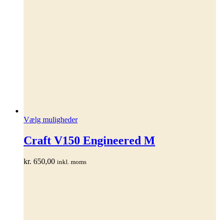
Dette
Vælg muligheder
vare
har
Craft V150 Engineered M
flere
varianter.
kr.
650,00
inkl. moms
Mulighederne
kan
vælges
på
varesiden