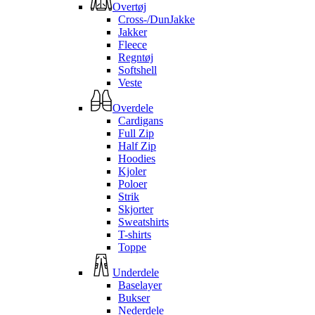
Overtøj
Cross-/DunJakke
Jakker
Fleece
Regntøj
Softshell
Veste
Overdele
Cardigans
Full Zip
Half Zip
Hoodies
Kjoler
Poloer
Strik
Skjorter
Sweatshirts
T-shirts
Toppe
Underdele
Baselayer
Bukser
Nederdele