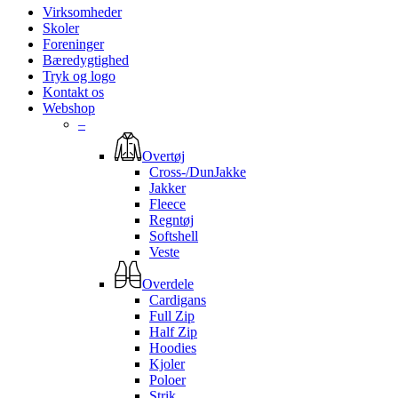
Virksomheder
Skoler
Foreninger
Bæredygtighed
Tryk og logo
Kontakt os
Webshop
–
Overtøj
Cross-/DunJakke
Jakker
Fleece
Regntøj
Softshell
Veste
Overdele
Cardigans
Full Zip
Half Zip
Hoodies
Kjoler
Poloer
Strik