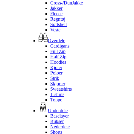
Cross-/DunJakke
Jakker
Fleece
Regntøj
Softshell
Veste
Overdele
Cardigans
Full Zip
Half Zip
Hoodies
Kjoler
Poloer
Strik
Skjorter
Sweatshirts
T-shirts
Toppe
Underdele
Baselayer
Bukser
Nederdele
Shorts