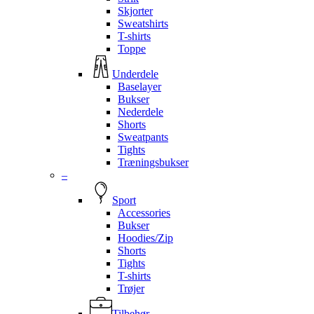
Skjorter
Sweatshirts
T-shirts
Toppe
Underdele
Baselayer
Bukser
Nederdele
Shorts
Sweatpants
Tights
Træningsbukser
–
Sport
Accessories
Bukser
Hoodies/Zip
Shorts
Tights
T-shirts
Trøjer
Tilbehør