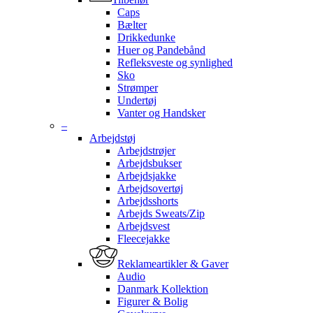
Caps
Bælter
Drikkedunke
Huer og Pandebånd
Refleksveste og synlighed
Sko
Strømper
Undertøj
Vanter og Handsker
–
Arbejdstøj
Arbejdstrøjer
Arbejdsbukser
Arbejdsjakke
Arbejdsovertøj
Arbejdsshorts
Arbejds Sweats/Zip
Arbejdsvest
Fleecejakke
Reklameartikler & Gaver
Audio
Danmark Kollektion
Figurer & Bolig