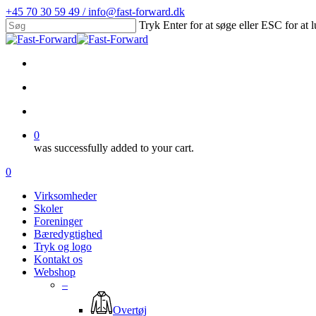
Skip
+45 70 30 59 49 / info@fast-forward.dk
to
Tryk Enter for at søge eller ESC for at 
main
Close
content
Search
facebook
linkedin
search
account
0
was successfully added to your cart.
Menu
search
account
0
Menu
Virksomheder
Skoler
Foreninger
Bæredygtighed
Tryk og logo
Kontakt os
Webshop
–
Overtøj