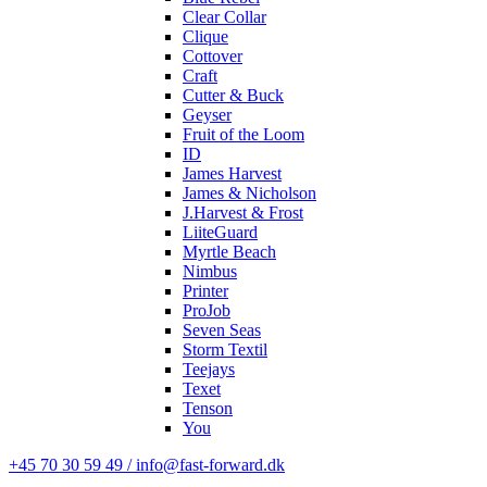
Clear Collar
Clique
Cottover
Craft
Cutter & Buck
Geyser
Fruit of the Loom
ID
James Harvest
James & Nicholson
J.Harvest & Frost
LiiteGuard
Myrtle Beach
Nimbus
Printer
ProJob
Seven Seas
Storm Textil
Teejays
Texet
Tenson
You
+45 70 30 59 49 / info@fast-forward.dk