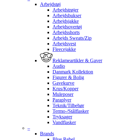
Arbejdstøj
Arbejdstrøjer
Arbejdsbukser
Arbejdsjakke
Arbejdsovertøj
Arbejdsshorts
Arbejds Sweats/Zip
Arbejdsvest
Fleecejakke
Reklameartikler & Gaver
Audio
Danmark Kollektion
Figurer & Bolig
Gavekurve
Krus/Kopper
Muleposer
Paraplyer
Teknik/Tilbehør
Termo-/Stålflasker
Tryksager
Vandflasker
–
Brands
Blue Rebel