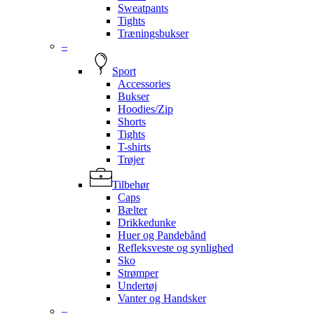
Sweatpants
Tights
Træningsbukser
–
Sport
Accessories
Bukser
Hoodies/Zip
Shorts
Tights
T-shirts
Trøjer
Tilbehør
Caps
Bælter
Drikkedunke
Huer og Pandebånd
Refleksveste og synlighed
Sko
Strømper
Undertøj
Vanter og Handsker
–