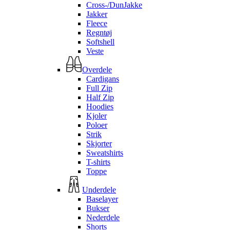
Cross-/DunJakke
Jakker
Fleece
Regntøj
Softshell
Veste
Overdele
Cardigans
Full Zip
Half Zip
Hoodies
Kjoler
Poloer
Strik
Skjorter
Sweatshirts
T-shirts
Toppe
Underdele
Baselayer
Bukser
Nederdele
Shorts