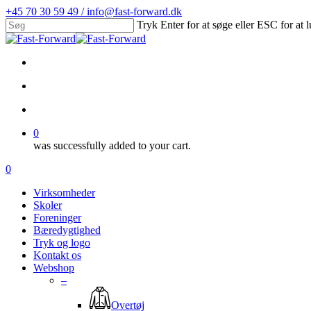
Skip
+45 70 30 59 49 / info@fast-forward.dk
to
Tryk Enter for at søge eller ESC for at 
main
Close
content
Search
facebook
linkedin
search
account
0
was successfully added to your cart.
Menu
search
account
0
Menu
Virksomheder
Skoler
Foreninger
Bæredygtighed
Tryk og logo
Kontakt os
Webshop
–
Overtøj