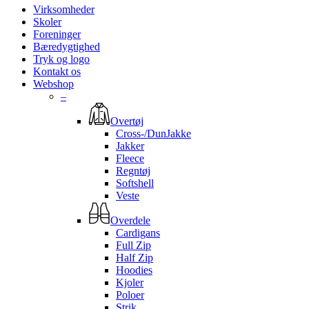
Virksomheder
Skoler
Foreninger
Bæredygtighed
Tryk og logo
Kontakt os
Webshop
–
Overtøj
Cross-/DunJakke
Jakker
Fleece
Regntøj
Softshell
Veste
Overdele
Cardigans
Full Zip
Half Zip
Hoodies
Kjoler
Poloer
Strik