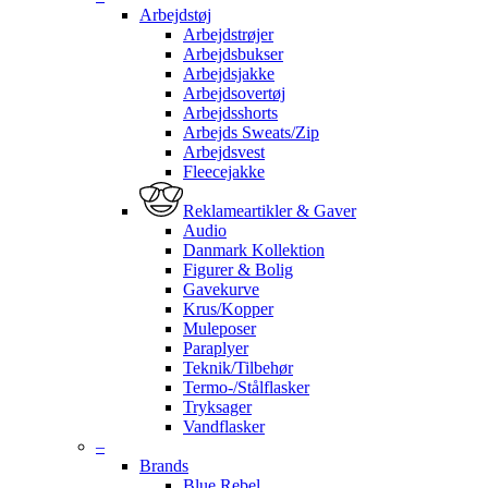
Arbejdstøj
Arbejdstrøjer
Arbejdsbukser
Arbejdsjakke
Arbejdsovertøj
Arbejdsshorts
Arbejds Sweats/Zip
Arbejdsvest
Fleecejakke
Reklameartikler & Gaver
Audio
Danmark Kollektion
Figurer & Bolig
Gavekurve
Krus/Kopper
Muleposer
Paraplyer
Teknik/Tilbehør
Termo-/Stålflasker
Tryksager
Vandflasker
–
Brands
Blue Rebel