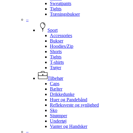
Sweatpants
Tights
Træningsbukser
–
Sport
Accessories
Bukser
Hoodies/Zip
Shorts
Tights
T-shirts
Trøjer
Tilbehør
Caps
Bælter
Drikkedunke
Huer og Pandebånd
Refleksveste og synlighed
Sko
Strømper
Undertøj
Vanter og Handsker
–