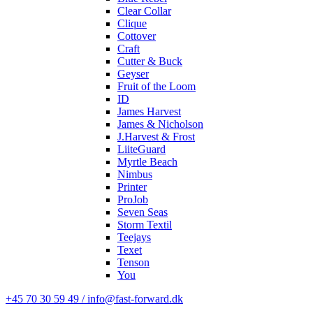
Clear Collar
Clique
Cottover
Craft
Cutter & Buck
Geyser
Fruit of the Loom
ID
James Harvest
James & Nicholson
J.Harvest & Frost
LiiteGuard
Myrtle Beach
Nimbus
Printer
ProJob
Seven Seas
Storm Textil
Teejays
Texet
Tenson
You
+45 70 30 59 49 / info@fast-forward.dk