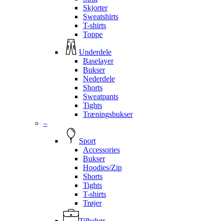
Skjorter
Sweatshirts
T-shirts
Toppe
Underdele
Baselayer
Bukser
Nederdele
Shorts
Sweatpants
Tights
Træningsbukser
–
Sport
Accessories
Bukser
Hoodies/Zip
Shorts
Tights
T-shirts
Trøjer
Tilbehør