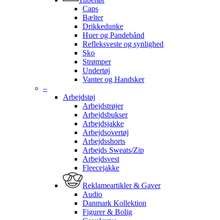
Caps
Bælter
Drikkedunke
Huer og Pandebånd
Refleksveste og synlighed
Sko
Strømper
Undertøj
Vanter og Handsker
–
Arbejdstøj
Arbejdstrøjer
Arbejdsbukser
Arbejdsjakke
Arbejdsovertøj
Arbejdsshorts
Arbejds Sweats/Zip
Arbejdsvest
Fleecejakke
Reklameartikler & Gaver
Audio
Danmark Kollektion
Figurer & Bolig