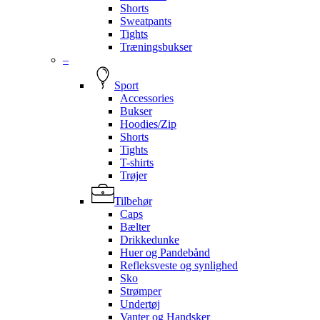
Shorts
Sweatpants
Tights
Træningsbukser
–
Sport
Accessories
Bukser
Hoodies/Zip
Shorts
Tights
T-shirts
Trøjer
Tilbehør
Caps
Bælter
Drikkedunke
Huer og Pandebånd
Refleksveste og synlighed
Sko
Strømper
Undertøj
Vanter og Handsker