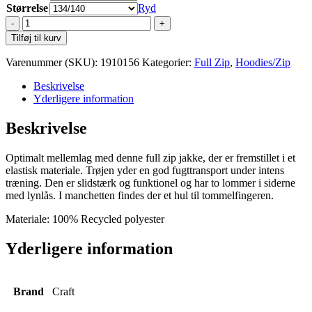
Størrelse
Ryd
Craft
Evolve
Tilføj til kurv
Full
Zip
Varenummer (SKU):
1910156
Kategorier:
Full Zip
,
Hoodies/Zip
Jr
antal
Beskrivelse
Yderligere information
Beskrivelse
Optimalt mellemlag med denne full zip jakke, der er fremstillet i et
elastisk materiale. Trøjen yder en god fugttransport under intens
træning. Den er slidstærk og funktionel og har to lommer i siderne
med lynlås. I manchetten findes der et hul til tommelfingeren.
Materiale: 100% Recycled polyester
Yderligere information
Brand
Craft