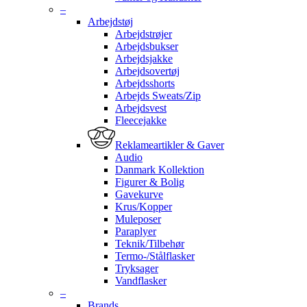
–
Arbejdstøj
Arbejdstrøjer
Arbejdsbukser
Arbejdsjakke
Arbejdsovertøj
Arbejdsshorts
Arbejds Sweats/Zip
Arbejdsvest
Fleecejakke
Reklameartikler & Gaver
Audio
Danmark Kollektion
Figurer & Bolig
Gavekurve
Krus/Kopper
Muleposer
Paraplyer
Teknik/Tilbehør
Termo-/Stålflasker
Tryksager
Vandflasker
–
Brands