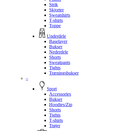
Strik
Skjorter
Sweatshirts
T-shirts
Toppe
Underdele
Baselayer
Bukser
Nederdele
Shorts
Sweatpants
Tights
Træningsbukser
–
Sport
Accessories
Bukser
Hoodies/Zip
Shorts
Tights
T-shirts
Trøjer