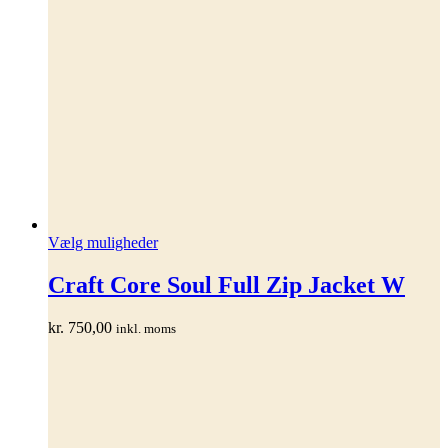
Dette
Vælg muligheder
vare
har
Craft Core Soul Full Zip Jacket W
flere
varianter.
kr.
750,00
inkl. moms
Mulighederne
kan
vælges
på
varesiden