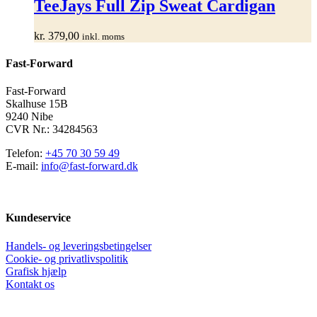
har
TeeJays Full Zip Sweat Cardigan
flere
varianter.
kr.
379,00
inkl. moms
Mulighederne
kan
Fast-Forward
vælges
på
varesiden
Fast-Forward
Skalhuse 15B
9240 Nibe
CVR Nr.: 34284563
Telefon:
+45 70 30 59 49
E-mail:
info@fast-forward.dk
Kundeservice
Handels- og leveringsbetingelser
Cookie- og privatlivspolitik
Grafisk hjælp
Kontakt os