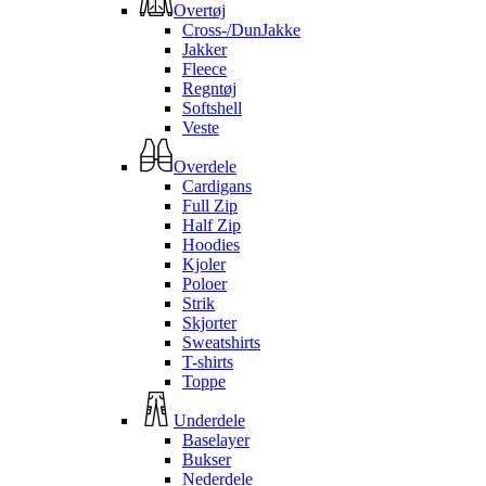
Overtøj
Cross-/DunJakke
Jakker
Fleece
Regntøj
Softshell
Veste
Overdele
Cardigans
Full Zip
Half Zip
Hoodies
Kjoler
Poloer
Strik
Skjorter
Sweatshirts
T-shirts
Toppe
Underdele
Baselayer
Bukser
Nederdele