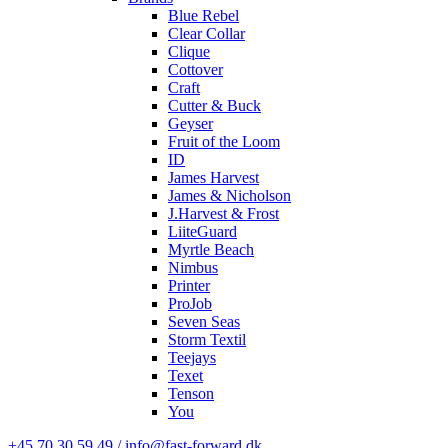
Blue Rebel
Clear Collar
Clique
Cottover
Craft
Cutter & Buck
Geyser
Fruit of the Loom
ID
James Harvest
James & Nicholson
J.Harvest & Frost
LiiteGuard
Myrtle Beach
Nimbus
Printer
ProJob
Seven Seas
Storm Textil
Teejays
Texet
Tenson
You
+45 70 30 59 49 / info@fast-forward.dk