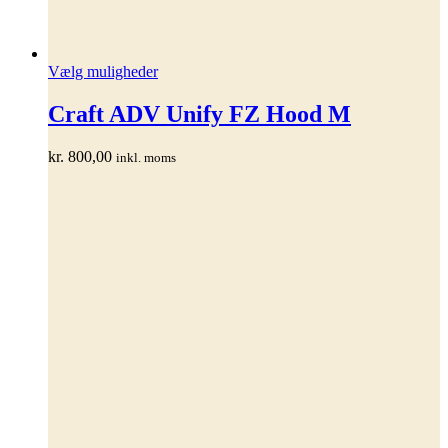
Dette
Vælg muligheder
vare
har
Craft ADV Unify FZ Hood M
flere
varianter.
kr.
800,00
inkl. moms
Mulighederne
kan
vælges
på
varesiden