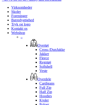
Virksomheder
Skoler
Foreninger
Bæredygtighed
Tryk og logo
Kontakt os
Webshop
–
Overtøj
Cross-/DunJakke
Jakker
Fleece
Regntøj
Softshell
Veste
Overdele
Cardigans
Full Zip
Half Zip
Hoodies
Kjoler
Poloer