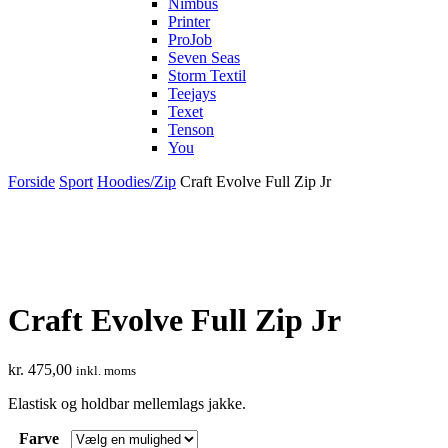
Nimbus
Printer
ProJob
Seven Seas
Storm Textil
Teejays
Texet
Tenson
You
Forside
Sport
Hoodies/Zip
Craft Evolve Full Zip Jr
Craft Evolve Full Zip Jr
kr.
475,00
inkl. moms
Elastisk og holdbar mellemlags jakke.
Farve