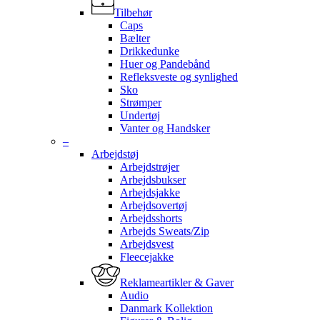
Tilbehør
Caps
Bælter
Drikkedunke
Huer og Pandebånd
Refleksveste og synlighed
Sko
Strømper
Undertøj
Vanter og Handsker
–
Arbejdstøj
Arbejdstrøjer
Arbejdsbukser
Arbejdsjakke
Arbejdsovertøj
Arbejdsshorts
Arbejds Sweats/Zip
Arbejdsvest
Fleecejakke
Reklameartikler & Gaver
Audio
Danmark Kollektion