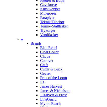
Figurer & Bolig
Gavekurve
Krus/Kopper
Muleposer
Paraplyer
Teknik/Tilbehør
Termo-/Stålflasker
Tryksager
Vandflasker
–
Brands
Blue Rebel
Clear Collar
Clique
Cottover
Craft
Cutter & Buck
Geyser
Fruit of the Loom
ID
James Harvest
James & Nicholson
J.Harvest & Frost
LiiteGuard
Myrtle Beach