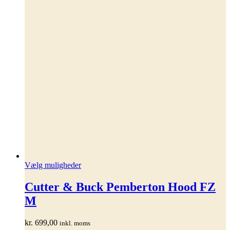
Dette
Vælg muligheder
vare
har
Cutter & Buck Pemberton Hood FZ
flere
M
varianter.
Mulighederne
kan
kr.
699,00
inkl. moms
vælges