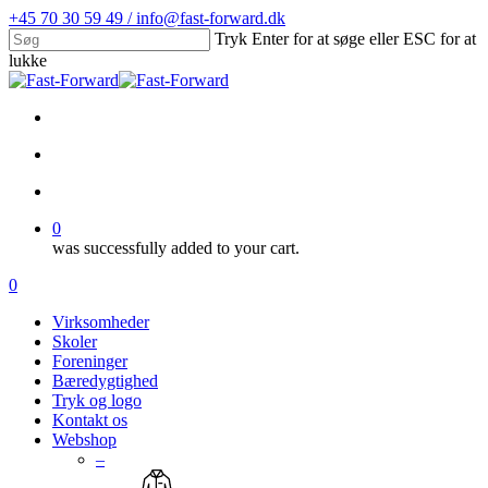
Skip
+45 70 30 59 49 / info@fast-forward.dk
to
Tryk Enter for at søge eller ESC for at
main
lukke
content
Close
Search
facebook
linkedin
search
account
0
was successfully added to your cart.
Menu
search
account
0
Menu
Virksomheder
Skoler
Foreninger
Bæredygtighed
Tryk og logo
Kontakt os
Webshop
–