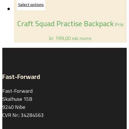
Select options
Craft Squad Practise Backpack
Pris
kr.
199,00
inkl. moms
Fast-Forward
Fast-Forward
Skalhuse 15B
9240 Nibe
CVR Nr.: 34284563