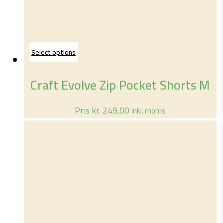
Dette
Select options
vare
har
Craft Evolve Zip Pocket Shorts M
flere
varianter.
Pris
kr.
249,00
inkl. moms
Mulighederne
kan
vælges
på
varesiden