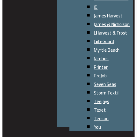
ID
James Harvest
James & Nicholson
J.Harvest & Frost
LiiteGuard
Myrtle Beach
Nimbus
Printer
ProJob
Seven Seas
Storm Textil
Teejays
Texet
Tenson
You