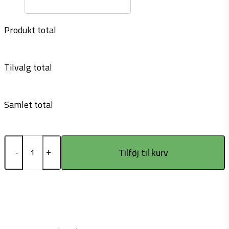
Produkt total
Tilvalg total
Samlet total
Craft
Tilføj til kurv
Core
Soul
Sweatshorts
M
antal