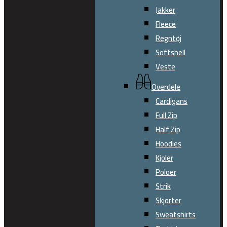
nu
Jakker
Fleece
Regntøj
Softshell
Veste
Overdele
Cardigans
Full Zip
Half Zip
Hoodies
Kjoler
Poloer
Strik
Skjorter
Sweatshirts