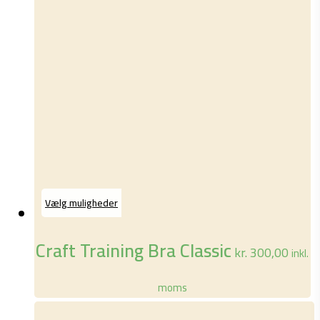
Dette
Vælg muligheder
vare
har
Craft Training Bra Classic
kr.
300,00
inkl.
flere
varianter.
moms
Mulighederne
kan