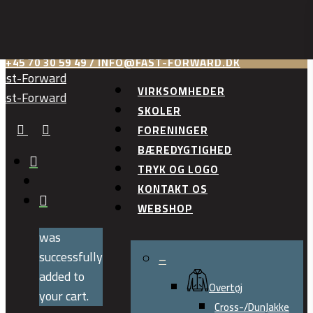
Skip
to
main
+45 70 30 59 49 / INFO@FAST-FORWARD.DK
content
VIRKSOMHEDER
SKOLER
FACEBOOK
LINKEDIN
FORENINGER
BÆREDYGTIGHED
search
TRYK OG LOGO
account
KONTAKT OS
WEBSHOP
was
successfully
–
added to
Overtøj
your cart.
Cross-/DunJakke