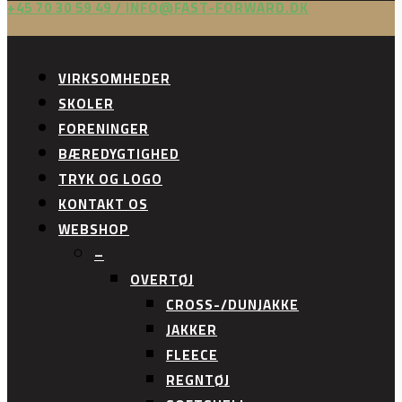
+45 70 30 59 49 / INFO@FAST-FORWARD.DK
VIRKSOMHEDER
SKOLER
FORENINGER
BÆREDYGTIGHED
TRYK OG LOGO
KONTAKT OS
WEBSHOP
–
OVERTØJ
CROSS-/DUNJAKKE
JAKKER
FLEECE
REGNTØJ