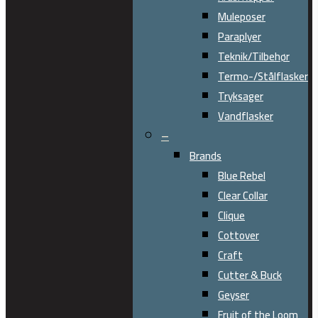
Muleposer
Paraplyer
Teknik/Tilbehør
Termo-/Stålflasker
Tryksager
Vandflasker
–
Brands
Blue Rebel
Clear Collar
Clique
Cottover
Craft
Cutter & Buck
Geyser
Fruit of the Loom