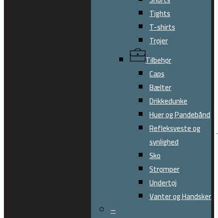
Tights
T-shirts
Trøjer
Tilbehør
Caps
Bælter
Drikkedunke
Huer og Pandebånd
Refleksveste og
M
synlighed
Sko
Strømper
Undertøj
Vanter og Handsker
–