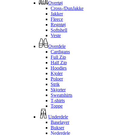
Overtøj
Cross-/DunJakke
Jakker
Fleece
Regntøj
Softshell
Veste
Overdele
Cardigans
Full Zip
Half Zip
Hoodies
Kjoler
Poloer
Strik
Skjorter
Sweatshirts
T-shirts
Toppe
Underdele
Baselayer
Bukser
Nederdele