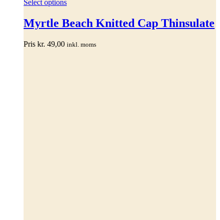
Dette
Select options
vare
har
Myrtle Beach Knitted Cap Thinsulate
flere
varianter.
Pris
kr.
49,00
inkl. moms
Mulighederne
kan
vælges
på
varesiden