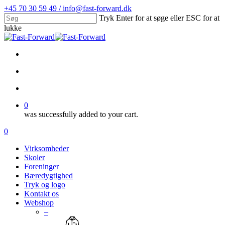
Skip
+45 70 30 59 49 / info@fast-forward.dk
to
Tryk Enter for at søge eller ESC for at
main
lukke
content
Close
Search
facebook
linkedin
search
account
0
was successfully added to your cart.
Menu
search
account
0
Menu
Virksomheder
Skoler
Foreninger
Bæredygtighed
Tryk og logo
Kontakt os
Webshop
–