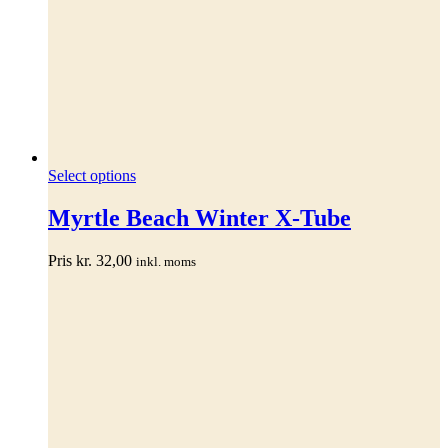
Dette
Select options
vare
har
Myrtle Beach Winter X-Tube
flere
varianter.
Pris
kr.
32,00
inkl. moms
Mulighederne
kan
vælges
på
varesiden