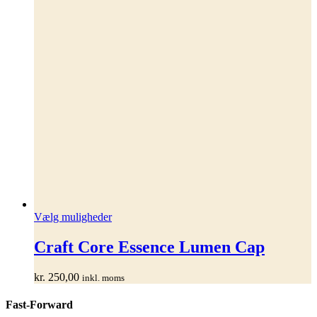
Dette
Vælg muligheder
vare
har
Craft Core Essence Lumen Cap
flere
varianter.
kr.
250,00
inkl. moms
Mulighederne
kan
Fast-Forward
vælges