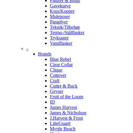
Figurer & Bolig
Gavekurve
Krus/Kopper
Muleposer
Paraplyer
Teknik/Tilbehør
Termo-/Stålflasker
Tryksager
Vandflasker
–
Brands
Blue Rebel
Clear Collar
Clique
Cottover
Craft
Cutter & Buck
Geyser
Fruit of the Loom
ID
James Harvest
James & Nicholson
J.Harvest & Frost
LiiteGuard
Myrtle Beach