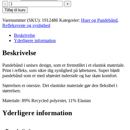
Craft
Core
Tilføj til kurv
Essence
Lumen
Varenummer (SKU):
1912486
Kategorier:
Huer og Pandebånd
,
Headband
Refleksveste og synlighed
antal
Beskrivelse
Yderligere information
Beskrivelse
Pandebånd i unisex design, som er fremstillet i et elastisk materiale.
Print i refleks, som sikre dig synlighed på løbeturen. Super blødt
pandebånd som er med ubørstet inderside og har skøn komfort.
Størrelsen er onesize. Det elastiske materiale gør den fleksibel i
størrelsen.
Materiale: 89% Recycled polyester, 11% Elastan
Yderligere information