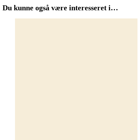
kan
Du kunne også være interesseret i…
vælges
på
varesiden