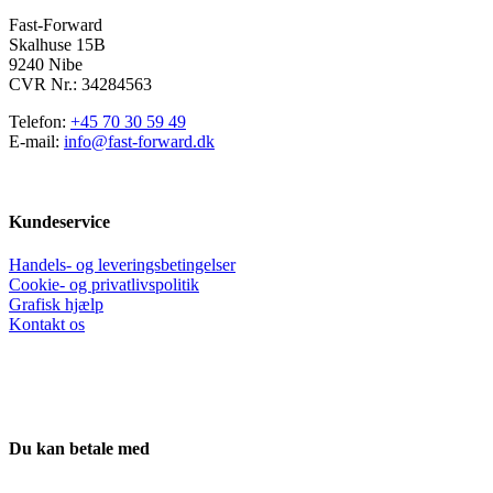
på
varesiden
Fast-Forward
Skalhuse 15B
9240 Nibe
CVR Nr.: 34284563
Telefon:
+45 70 30 59 49
E-mail:
info@fast-forward.dk
Kundeservice
Handels- og leveringsbetingelser
Cookie- og privatlivspolitik
Grafisk hjælp
Kontakt os
Du kan betale med