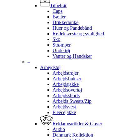
Tilbehør
Caps
Bælter
Drikkedunke
Huer og Pandebånd
Refleksveste og synlighed
Sko
Strømper
Undertøj
Vanter og Handsker
–
Arbejdstøj
Arbejdstrøjer
Arbejdsbukser
Arbejdsjakke
Arbejdsovertøj
Arbejdsshorts
Arbejds Sweats/Zip
Arbejdsvest
Fleecejakke
Reklameartikler & Gaver
Audio
Danmark Kollektion