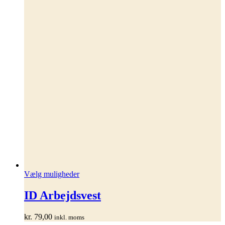
Dette
Vælg muligheder
vare
har
ID Arbejdsvest
flere
varianter.
kr.
79,00
inkl. moms
Mulighederne