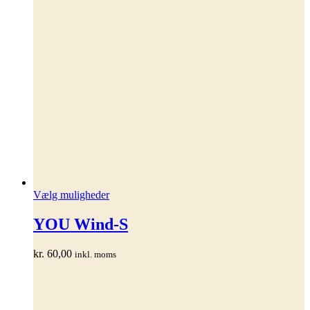
Dette
Vælg muligheder
vare
har
YOU Wind-S
flere
varianter.
kr.
60,00
inkl. moms
Mulighederne
kan
vælges
på
varesiden