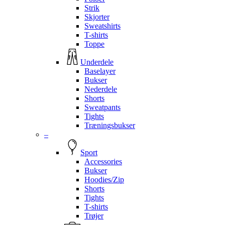
Strik
Skjorter
Sweatshirts
T-shirts
Toppe
Underdele
Baselayer
Bukser
Nederdele
Shorts
Sweatpants
Tights
Træningsbukser
–
Sport
Accessories
Bukser
Hoodies/Zip
Shorts
Tights
T-shirts
Trøjer