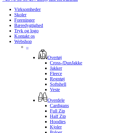
Virksomheder
Skoler
Foreninger
Bæredygtighed
Tryk og logo
Kontakt os
Webshop
–
Overtøj
Cross-/DunJakke
Jakker
Fleece
Regntøj
Softshell
Veste
Overdele
Cardigans
Full Zip
Half Zip
Hoodies
Kjoler
Poloer