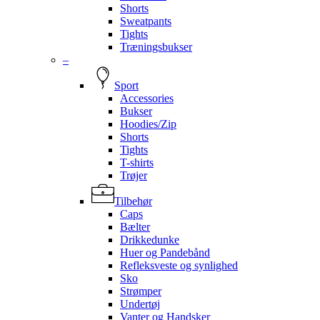
Shorts
Sweatpants
Tights
Træningsbukser
–
Sport
Accessories
Bukser
Hoodies/Zip
Shorts
Tights
T-shirts
Trøjer
Tilbehør
Caps
Bælter
Drikkedunke
Huer og Pandebånd
Refleksveste og synlighed
Sko
Strømper
Undertøj
Vanter og Handsker