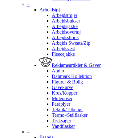
–
Arbejdstøj
Arbejdstrøjer
Arbejdsbukser
Arbejdsjakke
Arbejdsovertøj
Arbejdsshorts
Arbejds Sweats/Zip
Arbejdsvest
Fleecejakke
Reklameartikler & Gaver
Audio
Danmark Kollektion
Figurer & Bolig
Gavekurve
Krus/Kopper
Muleposer
Paraplyer
Teknik/Tilbehør
Termo-/Stålflasker
Tryksager
Vandflasker
–
Brands