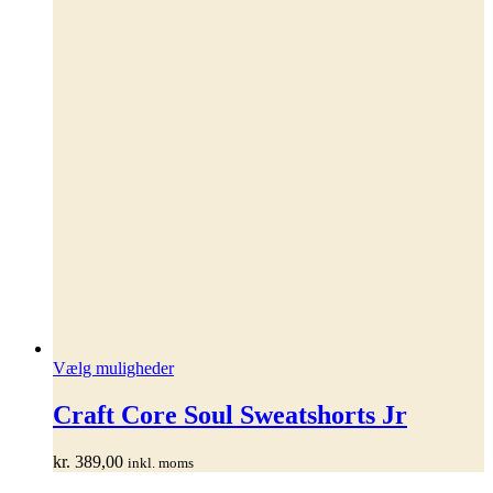
Dette
Vælg muligheder
vare
har
Craft Core Soul Sweatshorts Jr
flere
varianter.
kr.
389,00
inkl. moms
Mulighederne
kan