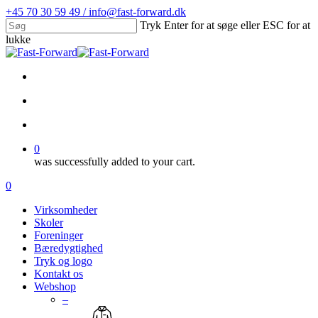
Skip
+45 70 30 59 49 / info@fast-forward.dk
to
Tryk Enter for at søge eller ESC for at
main
lukke
content
Close
Search
facebook
linkedin
search
account
0
was successfully added to your cart.
Menu
search
account
0
Menu
Virksomheder
Skoler
Foreninger
Bæredygtighed
Tryk og logo
Kontakt os
Webshop
–