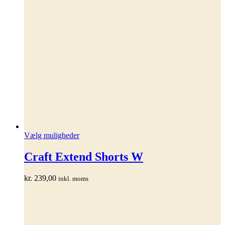
Dette
Vælg muligheder
vare
har
Craft Extend Shorts W
flere
varianter.
kr.
239,00
inkl. moms
Mulighederne
kan
vælges
på
varesiden