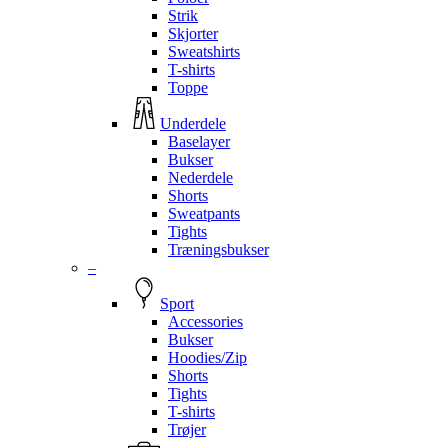
Strik
Skjorter
Sweatshirts
T-shirts
Toppe
Underdele
Baselayer
Bukser
Nederdele
Shorts
Sweatpants
Tights
Træningsbukser
–
Sport
Accessories
Bukser
Hoodies/Zip
Shorts
Tights
T-shirts
Trøjer