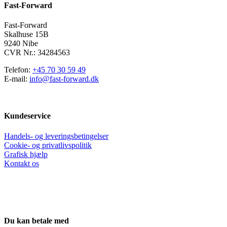
Fast-Forward
vælges
på
varesiden
Fast-Forward
Skalhuse 15B
9240 Nibe
CVR Nr.: 34284563
Telefon:
+45 70 30 59 49
E-mail:
info@fast-forward.dk
Kundeservice
Handels- og leveringsbetingelser
Cookie- og privatlivspolitik
Grafisk hjælp
Kontakt os
Du kan betale med