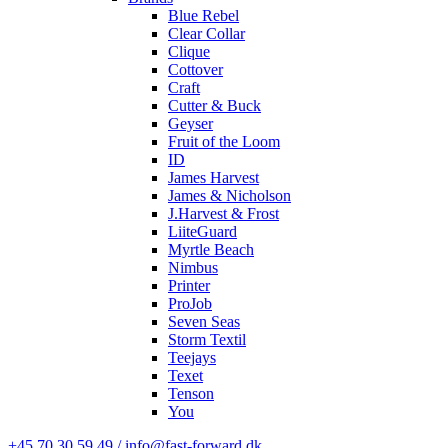
Blue Rebel
Clear Collar
Clique
Cottover
Craft
Cutter & Buck
Geyser
Fruit of the Loom
ID
James Harvest
James & Nicholson
J.Harvest & Frost
LiiteGuard
Myrtle Beach
Nimbus
Printer
ProJob
Seven Seas
Storm Textil
Teejays
Texet
Tenson
You
+45 70 30 59 49 / info@fast-forward.dk