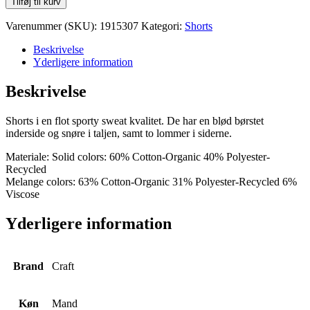
Tilføj til kurv
2,0
Shorts
Varenummer (SKU):
1915307
Kategori:
Shorts
M
antal
Beskrivelse
Yderligere information
Beskrivelse
Shorts i en flot sporty sweat kvalitet. De har en blød børstet
inderside og snøre i taljen, samt to lommer i siderne.
Materiale: Solid colors: 60% Cotton-Organic 40% Polyester-
Recycled
Melange colors: 63% Cotton-Organic 31% Polyester-Recycled 6%
Viscose
Yderligere information
Brand
Craft
Køn
Mand