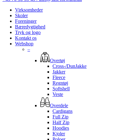
Virksomheder
Skoler
Foreninger
Bæredygtighed
Tryk og logo
Kontakt os
Webshop
–
Overtøj
Cross-/DunJakke
Jakker
Fleece
Regntøj
Softshell
Veste
Overdele
Cardigans
Full Zip
Half Zip
Hoodies
Kjoler
Poloer