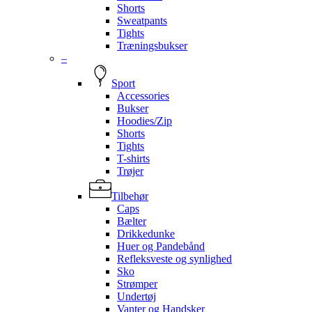
Shorts
Sweatpants
Tights
Træningsbukser
–
Sport
Accessories
Bukser
Hoodies/Zip
Shorts
Tights
T-shirts
Trøjer
Tilbehør
Caps
Bælter
Drikkedunke
Huer og Pandebånd
Refleksveste og synlighed
Sko
Strømper
Undertøj
Vanter og Handsker