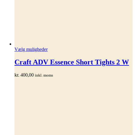
Dette
Vælg muligheder
vare
har
Craft ADV Essence Short Tights 2 W
flere
varianter.
kr.
400,00
inkl. moms
Mulighederne
kan
vælges
på
varesiden