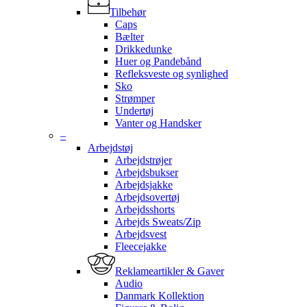
Tilbehør
Caps
Bælter
Drikkedunke
Huer og Pandebånd
Refleksveste og synlighed
Sko
Strømper
Undertøj
Vanter og Handsker
–
Arbejdstøj
Arbejdstrøjer
Arbejdsbukser
Arbejdsjakke
Arbejdsovertøj
Arbejdsshorts
Arbejds Sweats/Zip
Arbejdsvest
Fleecejakke
Reklameartikler & Gaver
Audio
Danmark Kollektion