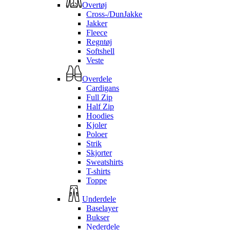
Overtøj
Cross-/DunJakke
Jakker
Fleece
Regntøj
Softshell
Veste
Overdele
Cardigans
Full Zip
Half Zip
Hoodies
Kjoler
Poloer
Strik
Skjorter
Sweatshirts
T-shirts
Toppe
Underdele
Baselayer
Bukser
Nederdele