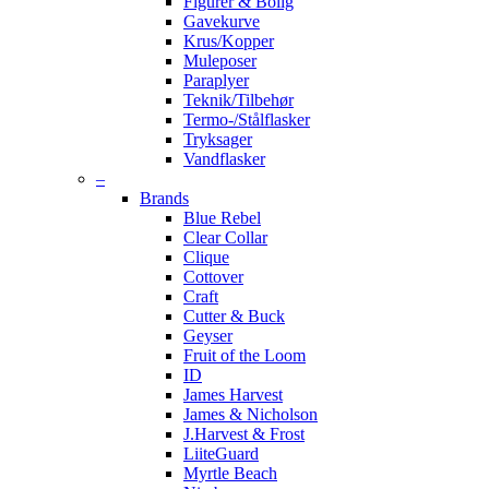
Figurer & Bolig
Gavekurve
Krus/Kopper
Muleposer
Paraplyer
Teknik/Tilbehør
Termo-/Stålflasker
Tryksager
Vandflasker
–
Brands
Blue Rebel
Clear Collar
Clique
Cottover
Craft
Cutter & Buck
Geyser
Fruit of the Loom
ID
James Harvest
James & Nicholson
J.Harvest & Frost
LiiteGuard
Myrtle Beach