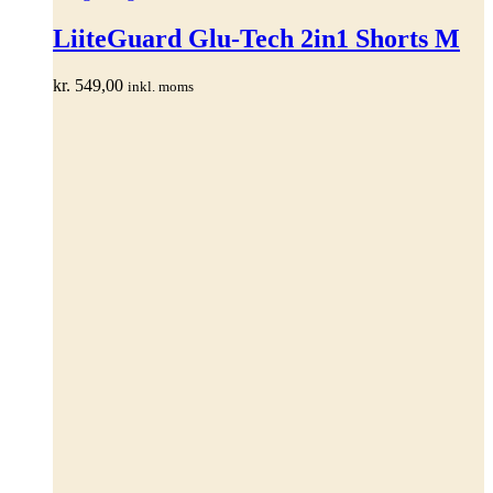
vare
har
LiiteGuard Glu-Tech 2in1 Shorts M
flere
varianter.
kr.
549,00
inkl. moms
Mulighederne
kan
vælges
på
varesiden