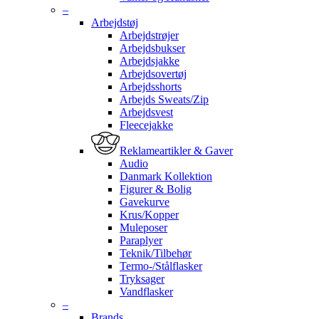
–
Arbejdstøj
Arbejdstrøjer
Arbejdsbukser
Arbejdsjakke
Arbejdsovertøj
Arbejdsshorts
Arbejds Sweats/Zip
Arbejdsvest
Fleecejakke
Reklameartikler & Gaver
Audio
Danmark Kollektion
Figurer & Bolig
Gavekurve
Krus/Kopper
Muleposer
Paraplyer
Teknik/Tilbehør
Termo-/Stålflasker
Tryksager
Vandflasker
–
Brands