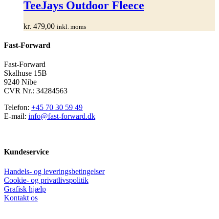
har
TeeJays Outdoor Fleece
flere
varianter.
kr.
479,00
inkl. moms
Mulighederne
kan
Fast-Forward
vælges
på
varesiden
Fast-Forward
Skalhuse 15B
9240 Nibe
CVR Nr.: 34284563
Telefon:
+45 70 30 59 49
E-mail:
info@fast-forward.dk
Kundeservice
Handels- og leveringsbetingelser
Cookie- og privatlivspolitik
Grafisk hjælp
Kontakt os