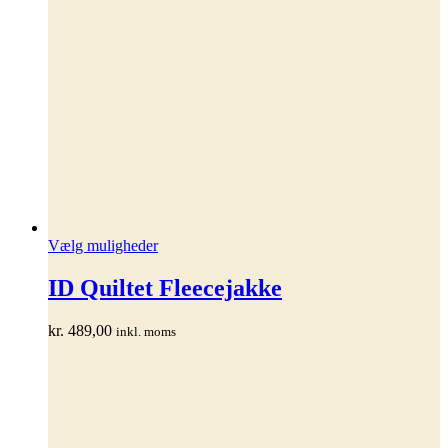
Dette
Vælg muligheder
vare
har
ID Quiltet Fleecejakke
flere
varianter.
kr.
489,00
inkl. moms
Mulighederne
kan
vælges
på
varesiden