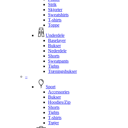
Strik
Skjorter
Sweatshirts
T-shirts
Toppe
Underdele
Baselayer
Bukser
Nederdele
Shorts
Sweatpants
Tights
Træningsbukser
–
Sport
Accessories
Bukser
Hoodies/Zip
Shorts
Tights
T-shirts
Trøjer