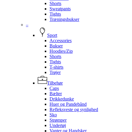
Shorts
Sweatpants
Tights
Træningsbukser
–
Sport
Accessories
Bukser
Hoodies/Zip
Shorts
Tights
T-shirts
Trøjer
Tilbehør
Caps
Bælter
Drikkedunke
Huer og Pandebånd
Refleksveste og synlighed
Sko
Strømper
Undertøj
Vanter og Handsker