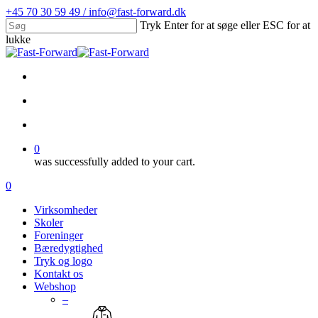
Skip
+45 70 30 59 49 / info@fast-forward.dk
to
Tryk Enter for at søge eller ESC for at
main
lukke
content
Close
Search
facebook
linkedin
search
account
0
was successfully added to your cart.
Menu
search
account
0
Menu
Virksomheder
Skoler
Foreninger
Bæredygtighed
Tryk og logo
Kontakt os
Webshop
–