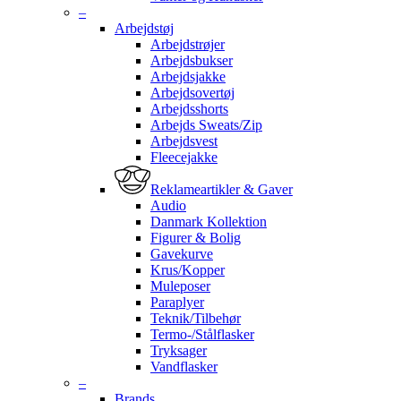
–
Arbejdstøj
Arbejdstrøjer
Arbejdsbukser
Arbejdsjakke
Arbejdsovertøj
Arbejdsshorts
Arbejds Sweats/Zip
Arbejdsvest
Fleecejakke
Reklameartikler & Gaver
Audio
Danmark Kollektion
Figurer & Bolig
Gavekurve
Krus/Kopper
Muleposer
Paraplyer
Teknik/Tilbehør
Termo-/Stålflasker
Tryksager
Vandflasker
–
Brands