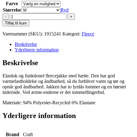
Farve
Størrelse
Ryd
Craft
ADV
Tilføj til kurv
Explore
Power
Varenummer (SKU):
1915241
Kategori:
Fleece
Fleece
Hooded
Beskrivelse
Jkt
Yderligere information
W
antal
Beskrivelse
Elastisk og funktionel fleecejakke med hætte. Den har god
varmefastholdelse og åndbarhed, så du forbliver varm og tør og
opnår god åndbarhed. Jakken har to lynlås lommer og en børstet
inderside. Ved ærme-enderne er der tommelfingerhul.
Materiale: 94% Polyester-Recycled 6% Elastane
Yderligere information
Brand
Craft