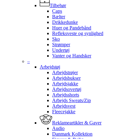
Tilbehør
Caps
Bælter
Drikkedunke
Huer og Pandebånd
Refleksveste og synlighed
Sko
Strømper
Undertøj
Vanter og Handsker
–
Arbejdstøj
Arbejdstrøjer
Arbejdsbukser
Arbejdsjakke
Arbejdsovertøj
Arbejdsshorts
Arbejds Sweats/Zip
Arbejdsvest
Fleecejakke
Reklameartikler & Gaver
Audio
Danmark Kollektion