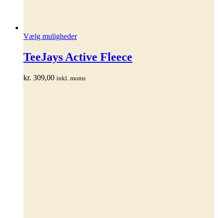
Dette
Vælg muligheder
vare
har
TeeJays Active Fleece
flere
varianter.
kr.
309,00
inkl. moms
Mulighederne
kan
vælges
på
varesiden