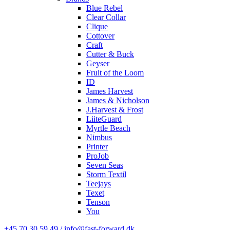
Blue Rebel
Clear Collar
Clique
Cottover
Craft
Cutter & Buck
Geyser
Fruit of the Loom
ID
James Harvest
James & Nicholson
J.Harvest & Frost
LiiteGuard
Myrtle Beach
Nimbus
Printer
ProJob
Seven Seas
Storm Textil
Teejays
Texet
Tenson
You
+45 70 30 59 49 / info@fast-forward.dk