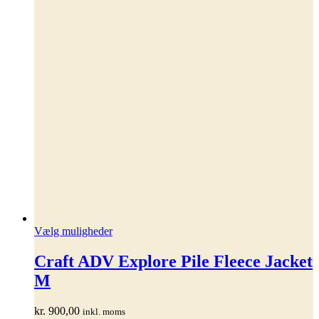
Dette
Vælg muligheder
vare
har
Craft ADV Explore Pile Fleece Jacket
flere
M
varianter.
Mulighederne
kan
kr.
900,00
inkl. moms