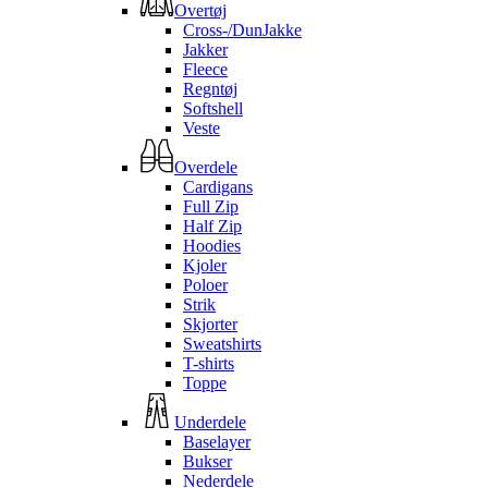
Overtøj
Cross-/DunJakke
Jakker
Fleece
Regntøj
Softshell
Veste
Overdele
Cardigans
Full Zip
Half Zip
Hoodies
Kjoler
Poloer
Strik
Skjorter
Sweatshirts
T-shirts
Toppe
Underdele
Baselayer
Bukser
Nederdele