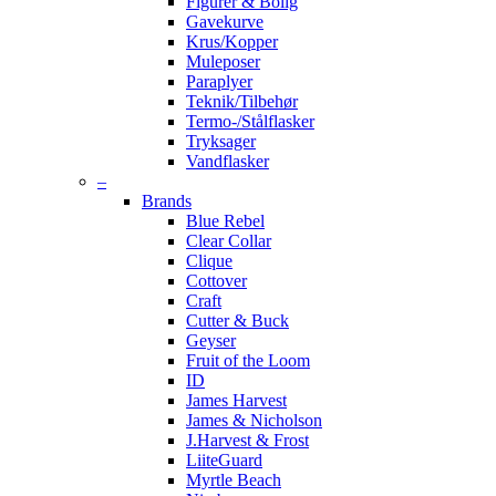
Figurer & Bolig
Gavekurve
Krus/Kopper
Muleposer
Paraplyer
Teknik/Tilbehør
Termo-/Stålflasker
Tryksager
Vandflasker
–
Brands
Blue Rebel
Clear Collar
Clique
Cottover
Craft
Cutter & Buck
Geyser
Fruit of the Loom
ID
James Harvest
James & Nicholson
J.Harvest & Frost
LiiteGuard
Myrtle Beach