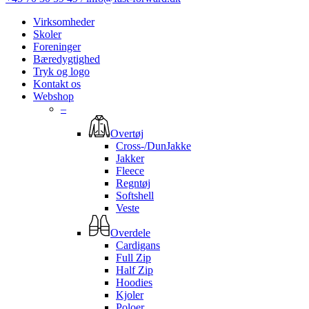
Virksomheder
Skoler
Foreninger
Bæredygtighed
Tryk og logo
Kontakt os
Webshop
–
Overtøj
Cross-/DunJakke
Jakker
Fleece
Regntøj
Softshell
Veste
Overdele
Cardigans
Full Zip
Half Zip
Hoodies
Kjoler
Poloer