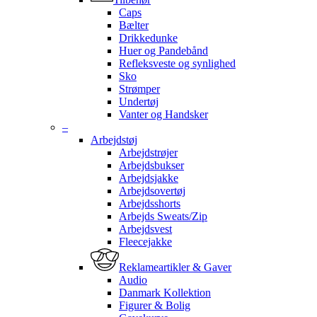
Caps
Bælter
Drikkedunke
Huer og Pandebånd
Refleksveste og synlighed
Sko
Strømper
Undertøj
Vanter og Handsker
–
Arbejdstøj
Arbejdstrøjer
Arbejdsbukser
Arbejdsjakke
Arbejdsovertøj
Arbejdsshorts
Arbejds Sweats/Zip
Arbejdsvest
Fleecejakke
Reklameartikler & Gaver
Audio
Danmark Kollektion
Figurer & Bolig