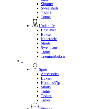
Skjorter
Sweatshirts
T-shirts
Toppe
Underdele
Baselayer
Bukser
Nederdele
Shorts
Sweatpants
Tights
Træningsbukser
–
Sport
Accessories
Bukser
Hoodies/Zip
Shorts
Tights
T-shirts
Trøjer
Tilbehør