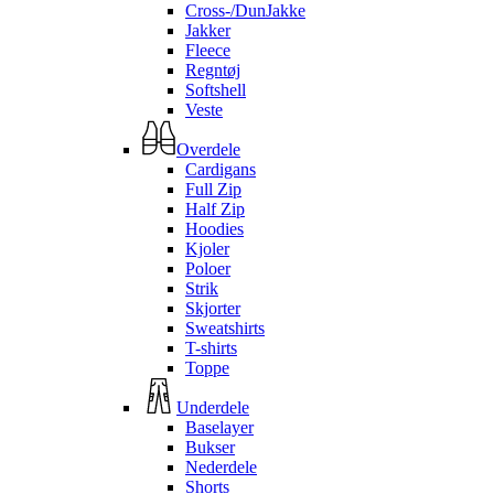
Cross-/DunJakke
Jakker
Fleece
Regntøj
Softshell
Veste
Overdele
Cardigans
Full Zip
Half Zip
Hoodies
Kjoler
Poloer
Strik
Skjorter
Sweatshirts
T-shirts
Toppe
Underdele
Baselayer
Bukser
Nederdele
Shorts