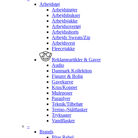
Arbejdstøj
Arbejdstrøjer
Arbejdsbukser
Arbejdsjakke
Arbejdsovertøj
Arbejdsshorts
Arbejds Sweats/Zip
Arbejdsvest
Fleecejakke
Reklameartikler & Gaver
Audio
Danmark Kollektion
Figurer & Bolig
Gavekurve
Krus/Kopper
Muleposer
Paraplyer
Teknik/Tilbehør
Termo-/Stålflasker
Tryksager
Vandflasker
–
Brands
Blue Rebel