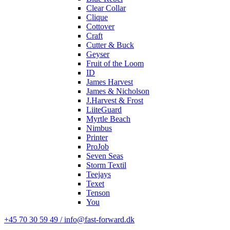
Clear Collar
Clique
Cottover
Craft
Cutter & Buck
Geyser
Fruit of the Loom
ID
James Harvest
James & Nicholson
J.Harvest & Frost
LiiteGuard
Myrtle Beach
Nimbus
Printer
ProJob
Seven Seas
Storm Textil
Teejays
Texet
Tenson
You
+45 70 30 59 49 / info@fast-forward.dk