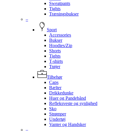
Sweatpants
Tights
Træningsbukser
–
Sport
Accessories
Bukser
Hoodies/Zip
Shorts
Tights
T-shirts
Trøjer
Tilbehør
Caps
Bælter
Drikkedunke
Huer og Pandebånd
Refleksveste og synlighed
Sko
Strømper
Undertøj
Vanter og Handsker
–