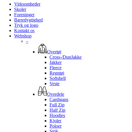
Virksomheder
Skoler
Foreninger
Bæredygtighed
Tryk og logo
Kontakt os
Webshop
–
Overtøj
Cross-/DunJakke
Jakker
Fleece
Regntøj
Softshell
Veste
Overdele
Cardigans
Full Zip
Half Zip
Hoodies
Kjoler
Poloer
Strik