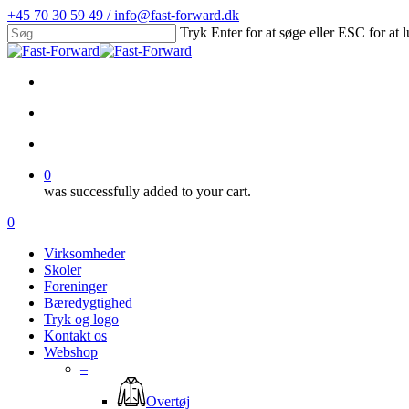
Skip
+45 70 30 59 49 / info@fast-forward.dk
to
Tryk Enter for at søge eller ESC for at 
main
Close
content
Search
facebook
linkedin
search
account
0
was successfully added to your cart.
Menu
search
account
0
Menu
Virksomheder
Skoler
Foreninger
Bæredygtighed
Tryk og logo
Kontakt os
Webshop
–
Overtøj