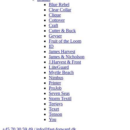
Blue Rebel
Clear Collar
Clique
Cottover
Craft
Cutter & Buck
Geyser
Fruit of the Loom
ID
James Harvest
James & Nicholson
J.Harvest & Frost
LiiteGuard
Myrtle Beach
Nimbus
Printer
ProJob
Seven Seas
Storm Textil
Teejays
Texet
Tenson
You
+45 70 30 59 49 / info@fast-forward.dk