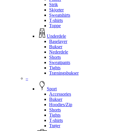
Strik
Skjorter
Sweatshirts
T-shirts
Toppe
Underdele
Baselayer
Bukser
Nederdele
Shorts
Sweatpants
Tights
Træningsbukser
–
Sport
Accessories
Bukser
Hoodies/Zip
Shorts
Tights
T-shirts
Trøjer