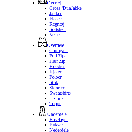
Overtøj
Cross-/DunJakke
Jakker
Fleece
Regntøj
Softshell
Veste
Overdele
Cardigans
Full Zip
Half Zip
Hoodies
Kjoler
Poloer
Strik
Skjorter
Sweatshirts
T-shirts
Toppe
Underdele
Baselayer
Bukser
Nederdele