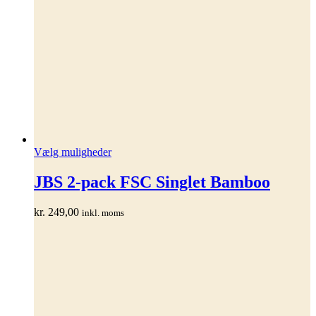
Dette
Vælg muligheder
vare
har
JBS 2-pack FSC Singlet Bamboo
flere
varianter.
kr.
249,00
inkl. moms
Mulighederne
kan
vælges
på
varesiden