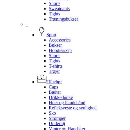
Shorts
Sweatpants
Tights
Træningsbukser
–
Sport
Accessories
Bukser
Hoodies/Zip
Shorts
Tights
T-shirts
Trøjer
Tilbehør
Caps
Bælter
Drikkedunke
Huer og Pandebånd
Refleksveste og synlighed
Sko
Strømper
Undertøj
Vanter og Handsker