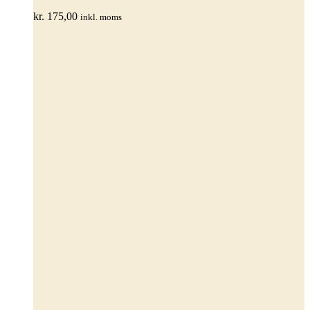
varianter.
kr.
175,00
inkl. moms
Mulighederne
kan
vælges
på
varesiden