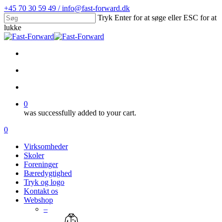
Skip
+45 70 30 59 49 / info@fast-forward.dk
to
Tryk Enter for at søge eller ESC for at
main
lukke
content
Close
Search
facebook
linkedin
search
account
0
was successfully added to your cart.
Menu
search
account
0
Menu
Virksomheder
Skoler
Foreninger
Bæredygtighed
Tryk og logo
Kontakt os
Webshop
–