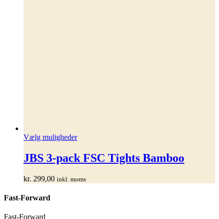
Dette
Vælg muligheder
vare
har
JBS 3-pack FSC Tights Bamboo
flere
varianter.
kr.
299,00
inkl. moms
Mulighederne
kan
Fast-Forward
vælges
på
varesiden
Fast-Forward