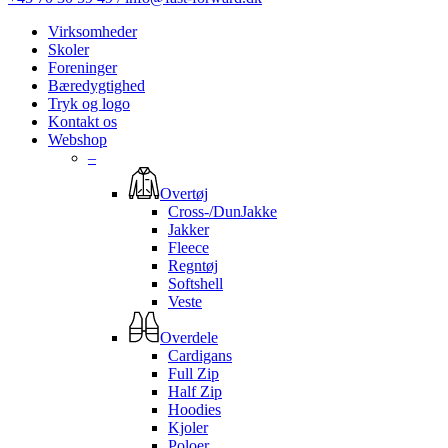
Virksomheder
Skoler
Foreninger
Bæredygtighed
Tryk og logo
Kontakt os
Webshop
–
Overtøj
Cross-/DunJakke
Jakker
Fleece
Regntøj
Softshell
Veste
Overdele
Cardigans
Full Zip
Half Zip
Hoodies
Kjoler
Poloer