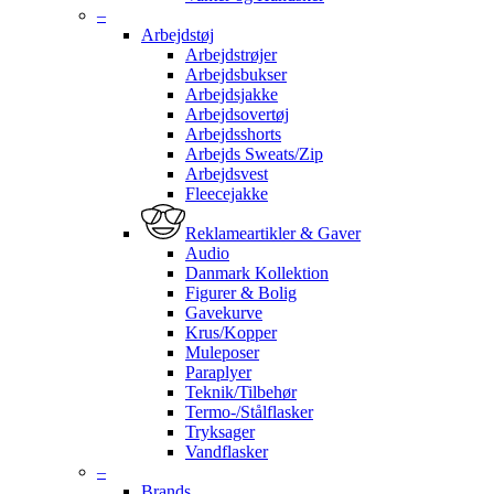
–
Arbejdstøj
Arbejdstrøjer
Arbejdsbukser
Arbejdsjakke
Arbejdsovertøj
Arbejdsshorts
Arbejds Sweats/Zip
Arbejdsvest
Fleecejakke
Reklameartikler & Gaver
Audio
Danmark Kollektion
Figurer & Bolig
Gavekurve
Krus/Kopper
Muleposer
Paraplyer
Teknik/Tilbehør
Termo-/Stålflasker
Tryksager
Vandflasker
–
Brands