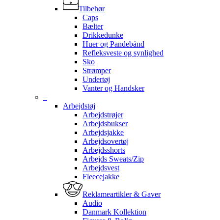
Tilbehør
Caps
Bælter
Drikkedunke
Huer og Pandebånd
Refleksveste og synlighed
Sko
Strømper
Undertøj
Vanter og Handsker
–
Arbejdstøj
Arbejdstrøjer
Arbejdsbukser
Arbejdsjakke
Arbejdsovertøj
Arbejdsshorts
Arbejds Sweats/Zip
Arbejdsvest
Fleecejakke
Reklameartikler & Gaver
Audio
Danmark Kollektion