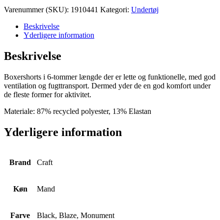
6-
Varenummer (SKU):
1910441
Kategori:
Undertøj
Inch
M
Beskrivelse
antal
Yderligere information
Beskrivelse
Boxershorts i 6-tommer længde der er lette og funktionelle, med god
ventilation og fugttransport. Dermed yder de en god komfort under
de fleste former for aktivitet.
Materiale: 87% recycled polyester, 13% Elastan
Yderligere information
Brand
Craft
Køn
Mand
Farve
Black, Blaze, Monument