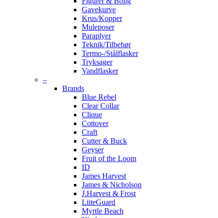
Figurer & Bolig
Gavekurve
Krus/Kopper
Muleposer
Paraplyer
Teknik/Tilbehør
Termo-/Stålflasker
Tryksager
Vandflasker
–
Brands
Blue Rebel
Clear Collar
Clique
Cottover
Craft
Cutter & Buck
Geyser
Fruit of the Loom
ID
James Harvest
James & Nicholson
J.Harvest & Frost
LiiteGuard
Myrtle Beach