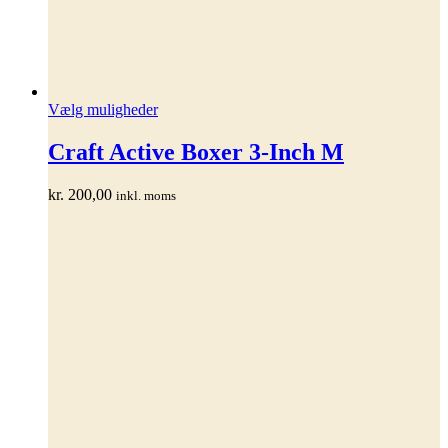
Dette
Vælg muligheder
vare
har
Craft Active Boxer 3-Inch M
flere
varianter.
kr.
200,00
inkl. moms
Mulighederne
kan
vælges
på
varesiden