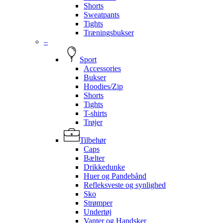
Shorts
Sweatpants
Tights
Træningsbukser
–
Sport
Accessories
Bukser
Hoodies/Zip
Shorts
Tights
T-shirts
Trøjer
Tilbehør
Caps
Bælter
Drikkedunke
Huer og Pandebånd
Refleksveste og synlighed
Sko
Strømper
Undertøj
Vanter og Handsker