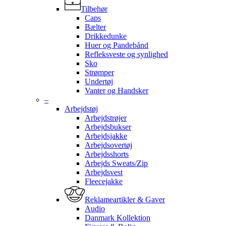
Tilbehør
Caps
Bælter
Drikkedunke
Huer og Pandebånd
Refleksveste og synlighed
Sko
Strømper
Undertøj
Vanter og Handsker
–
Arbejdstøj
Arbejdstrøjer
Arbejdsbukser
Arbejdsjakke
Arbejdsovertøj
Arbejdsshorts
Arbejds Sweats/Zip
Arbejdsvest
Fleecejakke
Reklameartikler & Gaver
Audio
Danmark Kollektion