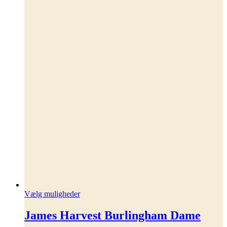
Dette
Vælg muligheder
vare
har
James Harvest Burlingham Dame
flere