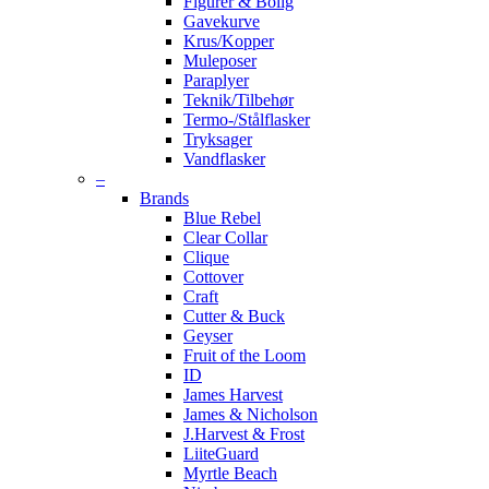
Figurer & Bolig
Gavekurve
Krus/Kopper
Muleposer
Paraplyer
Teknik/Tilbehør
Termo-/Stålflasker
Tryksager
Vandflasker
–
Brands
Blue Rebel
Clear Collar
Clique
Cottover
Craft
Cutter & Buck
Geyser
Fruit of the Loom
ID
James Harvest
James & Nicholson
J.Harvest & Frost
LiiteGuard
Myrtle Beach