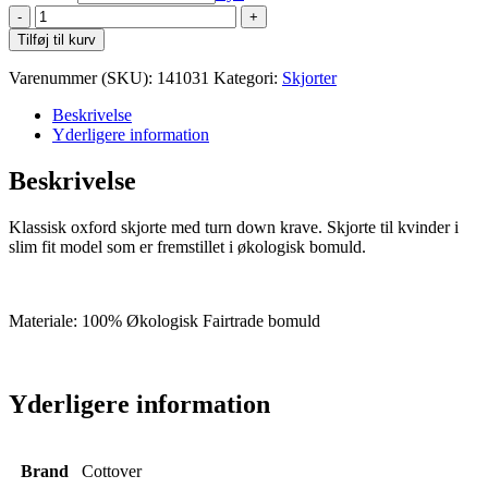
Cottover
Oxford
Tilføj til kurv
Dame
antal
Varenummer (SKU):
141031
Kategori:
Skjorter
Beskrivelse
Yderligere information
Beskrivelse
Klassisk oxford skjorte med turn down krave. Skjorte til kvinder i
slim fit model som er fremstillet i økologisk bomuld.
Materiale: 100% Økologisk Fairtrade bomuld
Yderligere information
Brand
Cottover