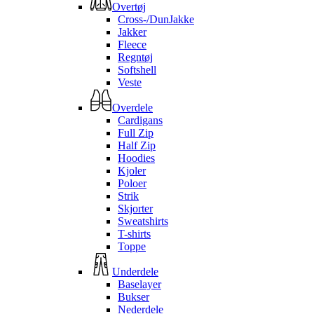
Overtøj
Cross-/DunJakke
Jakker
Fleece
Regntøj
Softshell
Veste
Overdele
Cardigans
Full Zip
Half Zip
Hoodies
Kjoler
Poloer
Strik
Skjorter
Sweatshirts
T-shirts
Toppe
Underdele
Baselayer
Bukser
Nederdele