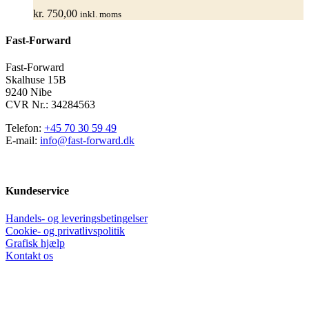
varianter.
kr.
750,00
inkl. moms
Mulighederne
kan
Fast-Forward
vælges
på
varesiden
Fast-Forward
Skalhuse 15B
9240 Nibe
CVR Nr.: 34284563
Telefon:
+45 70 30 59 49
E-mail:
info@fast-forward.dk
Kundeservice
Handels- og leveringsbetingelser
Cookie- og privatlivspolitik
Grafisk hjælp
Kontakt os