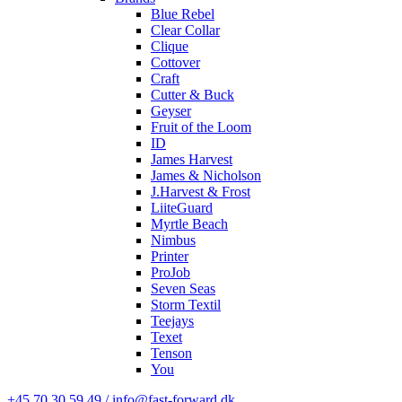
Blue Rebel
Clear Collar
Clique
Cottover
Craft
Cutter & Buck
Geyser
Fruit of the Loom
ID
James Harvest
James & Nicholson
J.Harvest & Frost
LiiteGuard
Myrtle Beach
Nimbus
Printer
ProJob
Seven Seas
Storm Textil
Teejays
Texet
Tenson
You
+45 70 30 59 49 / info@fast-forward.dk