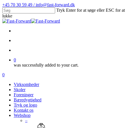
Skip
+45 70 30 59 49 / info@fast-forward.dk
to
Tryk Enter for at søge eller ESC for at
main
lukke
content
Close
Search
facebook
linkedin
search
account
0
was successfully added to your cart.
Menu
search
account
0
Menu
Virksomheder
Skoler
Foreninger
Bæredygtighed
Tryk og logo
Kontakt os
Webshop
–