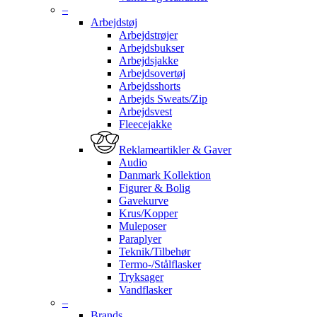
–
Arbejdstøj
Arbejdstrøjer
Arbejdsbukser
Arbejdsjakke
Arbejdsovertøj
Arbejdsshorts
Arbejds Sweats/Zip
Arbejdsvest
Fleecejakke
Reklameartikler & Gaver
Audio
Danmark Kollektion
Figurer & Bolig
Gavekurve
Krus/Kopper
Muleposer
Paraplyer
Teknik/Tilbehør
Termo-/Stålflasker
Tryksager
Vandflasker
–
Brands