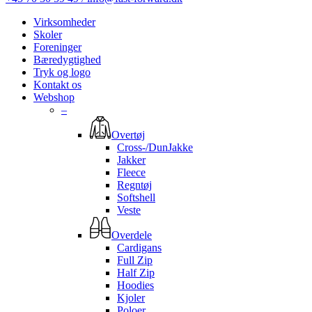
Virksomheder
Skoler
Foreninger
Bæredygtighed
Tryk og logo
Kontakt os
Webshop
–
Overtøj
Cross-/DunJakke
Jakker
Fleece
Regntøj
Softshell
Veste
Overdele
Cardigans
Full Zip
Half Zip
Hoodies
Kjoler
Poloer