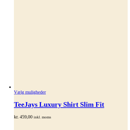
Dette
Vælg muligheder
vare
har
TeeJays Luxury Shirt Slim Fit
flere
varianter.
kr.
459,00
inkl. moms
Mulighederne
kan
vælges