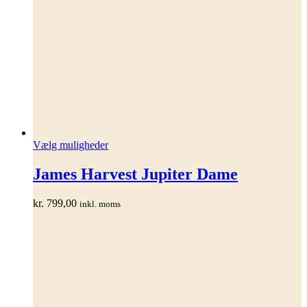
Dette
Vælg muligheder
vare
har
James Harvest Jupiter Dame
flere
varianter.
kr.
799,00
inkl. moms
Mulighederne
kan
vælges
på
varesiden