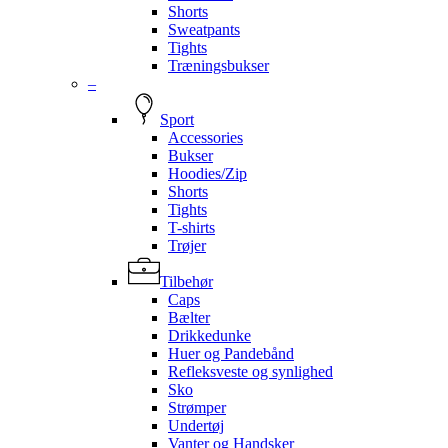
Shorts
Sweatpants
Tights
Træningsbukser
–
Sport
Accessories
Bukser
Hoodies/Zip
Shorts
Tights
T-shirts
Trøjer
Tilbehør
Caps
Bælter
Drikkedunke
Huer og Pandebånd
Refleksveste og synlighed
Sko
Strømper
Undertøj
Vanter og Handsker