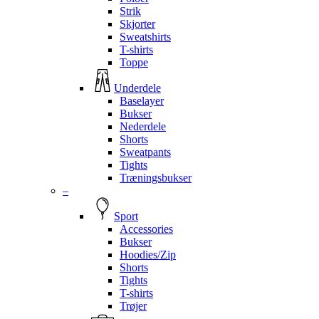
Strik
Skjorter
Sweatshirts
T-shirts
Toppe
Underdele
Baselayer
Bukser
Nederdele
Shorts
Sweatpants
Tights
Træningsbukser
–
Sport
Accessories
Bukser
Hoodies/Zip
Shorts
Tights
T-shirts
Trøjer