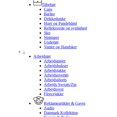
Tilbehør
Caps
Bælter
Drikkedunke
Huer og Pandebånd
Refleksveste og synlighed
Sko
Strømper
Undertøj
Vanter og Handsker
–
Arbejdstøj
Arbejdstrøjer
Arbejdsbukser
Arbejdsjakke
Arbejdsovertøj
Arbejdsshorts
Arbejds Sweats/Zip
Arbejdsvest
Fleecejakke
Reklameartikler & Gaver
Audio
Danmark Kollektion