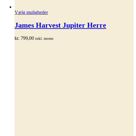
Dette
Vælg muligheder
vare
har
James Harvest Jupiter Herre
flere
varianter.
kr.
799,00
inkl. moms
Mulighederne
kan
vælges
på
varesiden