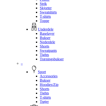
Strik
Skjorter
Sweatshirts
T-shirts
Toppe
Underdele
Baselayer
Bukser
Nederdele
Shorts
Sweatpants
Tights
Træningsbukser
–
Sport
Accessories
Bukser
Hoodies/Zip
Shorts
Tights
T-shirts
Trøjer