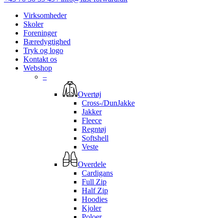
Virksomheder
Skoler
Foreninger
Bæredygtighed
Tryk og logo
Kontakt os
Webshop
–
Overtøj
Cross-/DunJakke
Jakker
Fleece
Regntøj
Softshell
Veste
Overdele
Cardigans
Full Zip
Half Zip
Hoodies
Kjoler
Poloer