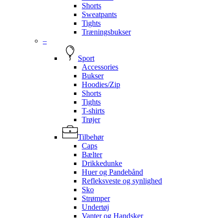
Shorts
Sweatpants
Tights
Træningsbukser
–
Sport
Accessories
Bukser
Hoodies/Zip
Shorts
Tights
T-shirts
Trøjer
Tilbehør
Caps
Bælter
Drikkedunke
Huer og Pandebånd
Refleksveste og synlighed
Sko
Strømper
Undertøj
Vanter og Handsker