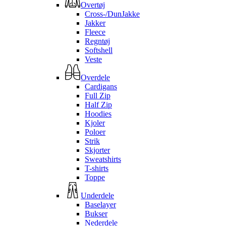
Overtøj
Cross-/DunJakke
Jakker
Fleece
Regntøj
Softshell
Veste
Overdele
Cardigans
Full Zip
Half Zip
Hoodies
Kjoler
Poloer
Strik
Skjorter
Sweatshirts
T-shirts
Toppe
Underdele
Baselayer
Bukser
Nederdele