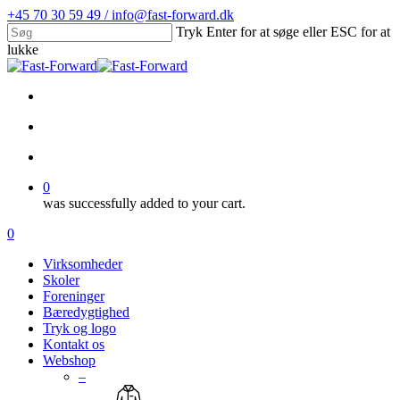
Skip
+45 70 30 59 49 / info@fast-forward.dk
to
Tryk Enter for at søge eller ESC for at
main
lukke
content
Close
Search
facebook
linkedin
search
account
0
was successfully added to your cart.
Menu
search
account
0
Menu
Virksomheder
Skoler
Foreninger
Bæredygtighed
Tryk og logo
Kontakt os
Webshop
–