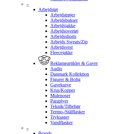
–
Arbejdstøj
Arbejdstrøjer
Arbejdsbukser
Arbejdsjakke
Arbejdsovertøj
Arbejdsshorts
Arbejds Sweats/Zip
Arbejdsvest
Fleecejakke
Reklameartikler & Gaver
Audio
Danmark Kollektion
Figurer & Bolig
Gavekurve
Krus/Kopper
Muleposer
Paraplyer
Teknik/Tilbehør
Termo-/Stålflasker
Tryksager
Vandflasker
–
Brands