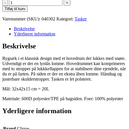
Clique
Melange
Tilføj til kurv
Backpack
antal
Varenummer (SKU):
040302
Kategori:
Tasker
Beskrivelse
Yderligere information
Beskrivelse
Rygsæk i et klassisk design med et hovedrum der lukkes med snøre.
Udvendigt er der en lynlås lomme. Hovedrummet kan komprimeres
med to stropper på lukkkeflappen for at stabilisere dine ejendele, når
du er på farten. På siden er der en ekstra åben lomme. Håndtag og
justerbare skulderstropper. Tasken er let polsteret.
Mål: 32x42x15 cm = 20L
Materiale: 600D polyester/TPE på bagsiden. Foer: 100% polyester
Yderligere information
Brand
Clique