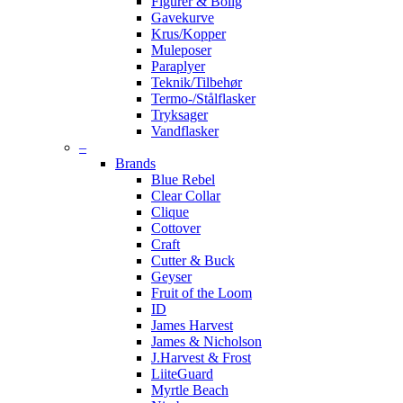
Figurer & Bolig
Gavekurve
Krus/Kopper
Muleposer
Paraplyer
Teknik/Tilbehør
Termo-/Stålflasker
Tryksager
Vandflasker
–
Brands
Blue Rebel
Clear Collar
Clique
Cottover
Craft
Cutter & Buck
Geyser
Fruit of the Loom
ID
James Harvest
James & Nicholson
J.Harvest & Frost
LiiteGuard
Myrtle Beach