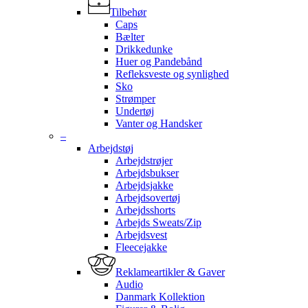
Tilbehør
Caps
Bælter
Drikkedunke
Huer og Pandebånd
Refleksveste og synlighed
Sko
Strømper
Undertøj
Vanter og Handsker
–
Arbejdstøj
Arbejdstrøjer
Arbejdsbukser
Arbejdsjakke
Arbejdsovertøj
Arbejdsshorts
Arbejds Sweats/Zip
Arbejdsvest
Fleecejakke
Reklameartikler & Gaver
Audio
Danmark Kollektion