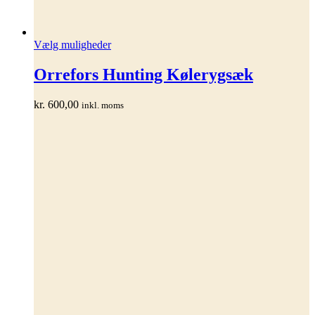
Dette
Vælg muligheder
vare
har
Orrefors Hunting Kølerygsæk
flere
varianter.
kr.
600,00
inkl. moms
Mulighederne
kan
vælges
på
varesiden