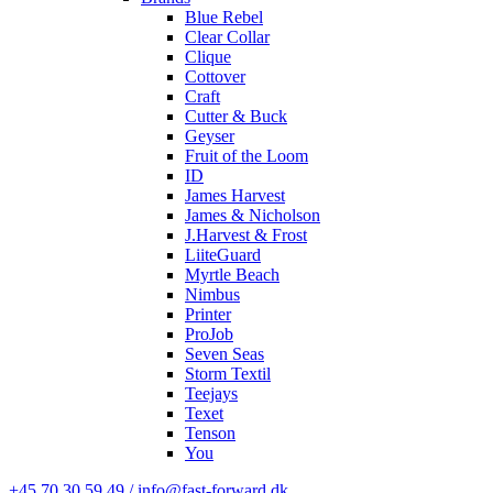
Blue Rebel
Clear Collar
Clique
Cottover
Craft
Cutter & Buck
Geyser
Fruit of the Loom
ID
James Harvest
James & Nicholson
J.Harvest & Frost
LiiteGuard
Myrtle Beach
Nimbus
Printer
ProJob
Seven Seas
Storm Textil
Teejays
Texet
Tenson
You
+45 70 30 59 49 / info@fast-forward.dk