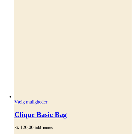
Dette
Vælg muligheder
vare
har
Clique Basic Bag
flere
varianter.
kr.
120,00
inkl. moms
Mulighederne
kan