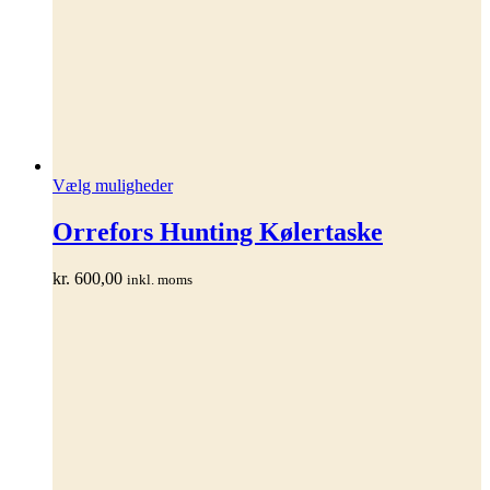
Dette
Vælg muligheder
vare
har
Orrefors Hunting Kølertaske
flere
varianter.
kr.
600,00
inkl. moms
Mulighederne
kan
vælges
på
varesiden