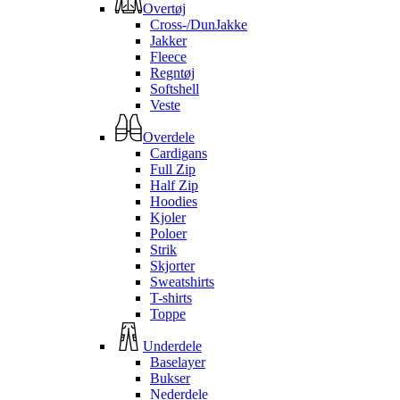
Overtøj
Cross-/DunJakke
Jakker
Fleece
Regntøj
Softshell
Veste
Overdele
Cardigans
Full Zip
Half Zip
Hoodies
Kjoler
Poloer
Strik
Skjorter
Sweatshirts
T-shirts
Toppe
Underdele
Baselayer
Bukser
Nederdele