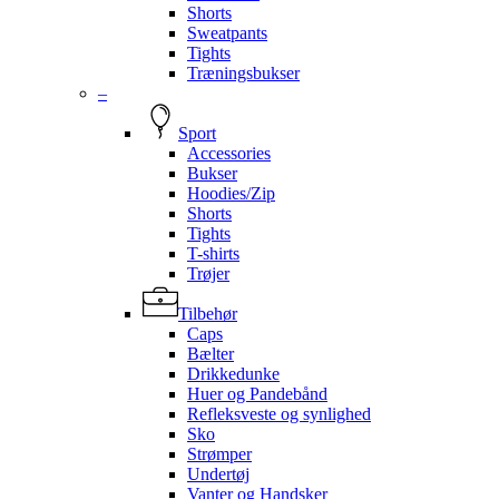
Shorts
Sweatpants
Tights
Træningsbukser
–
Sport
Accessories
Bukser
Hoodies/Zip
Shorts
Tights
T-shirts
Trøjer
Tilbehør
Caps
Bælter
Drikkedunke
Huer og Pandebånd
Refleksveste og synlighed
Sko
Strømper
Undertøj
Vanter og Handsker