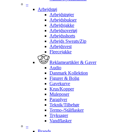
–
Arbejdstøj
Arbejdstrøjer
Arbejdsbukser
Arbejdsjakke
Arbejdsovertøj
Arbejdsshorts
Arbejds Sweats/Zip
Arbejdsvest
Fleecejakke
Reklameartikler & Gaver
Audio
Danmark Kollektion
Figurer & Bolig
Gavekurve
Krus/Kopper
Muleposer
Paraplyer
Teknik/Tilbehør
Termo-/Stålflasker
Tryksager
Vandflasker
–
Brands