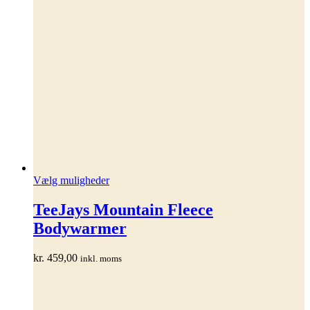
Dette
Vælg muligheder
vare
har
TeeJays Mountain Fleece
flere
Bodywarmer
varianter.
Mulighederne
kan
kr.
459,00
inkl. moms
vælges
på
varesiden