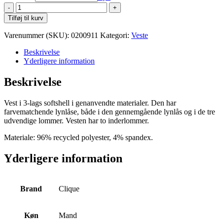
Clique
Classic
Tilføj til kurv
Softshell
Vest
Varenummer (SKU):
0200911
Kategori:
Veste
M
antal
Beskrivelse
Yderligere information
Beskrivelse
Vest i 3-lags softshell i genanvendte materialer. Den har
farvematchende lynlåse, både i den gennemgående lynlås og i de tre
udvendige lommer. Vesten har to inderlommer.
Materiale: 96% recycled polyester, 4% spandex.
Yderligere information
Brand
Clique
Køn
Mand