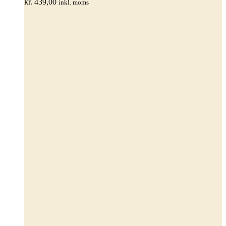
kr.
439,00
inkl. moms
vælges
på
varesiden