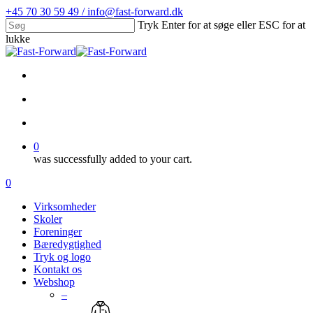
Skip
+45 70 30 59 49 / info@fast-forward.dk
to
Tryk Enter for at søge eller ESC for at
main
lukke
content
Close
Search
facebook
linkedin
search
account
0
was successfully added to your cart.
Menu
search
account
0
Menu
Virksomheder
Skoler
Foreninger
Bæredygtighed
Tryk og logo
Kontakt os
Webshop
–