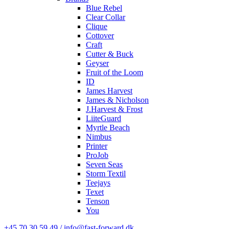
Blue Rebel
Clear Collar
Clique
Cottover
Craft
Cutter & Buck
Geyser
Fruit of the Loom
ID
James Harvest
James & Nicholson
J.Harvest & Frost
LiiteGuard
Myrtle Beach
Nimbus
Printer
ProJob
Seven Seas
Storm Textil
Teejays
Texet
Tenson
You
+45 70 30 59 49 / info@fast-forward.dk