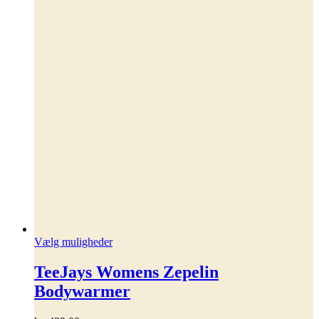
Dette
Vælg muligheder
vare
har
TeeJays Womens Zepelin
flere
Bodywarmer
varianter.
Mulighederne
kan