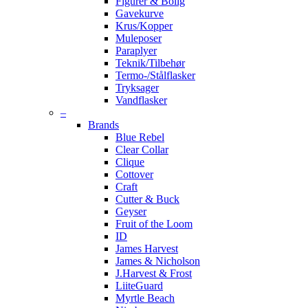
Figurer & Bolig
Gavekurve
Krus/Kopper
Muleposer
Paraplyer
Teknik/Tilbehør
Termo-/Stålflasker
Tryksager
Vandflasker
–
Brands
Blue Rebel
Clear Collar
Clique
Cottover
Craft
Cutter & Buck
Geyser
Fruit of the Loom
ID
James Harvest
James & Nicholson
J.Harvest & Frost
LiiteGuard
Myrtle Beach