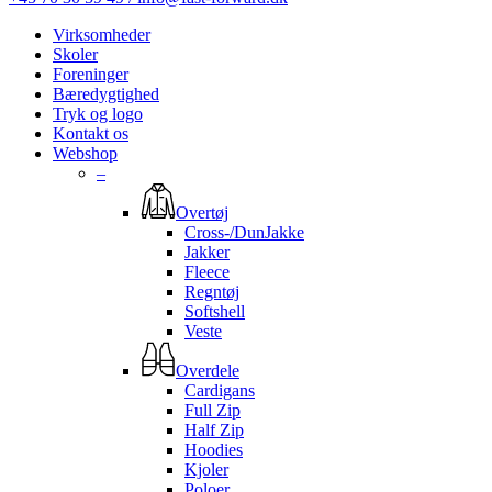
Virksomheder
Skoler
Foreninger
Bæredygtighed
Tryk og logo
Kontakt os
Webshop
–
Overtøj
Cross-/DunJakke
Jakker
Fleece
Regntøj
Softshell
Veste
Overdele
Cardigans
Full Zip
Half Zip
Hoodies
Kjoler
Poloer