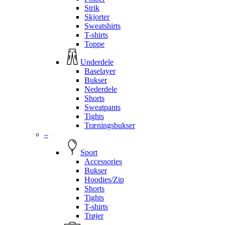
Strik
Skjorter
Sweatshirts
T-shirts
Toppe
Underdele
Baselayer
Bukser
Nederdele
Shorts
Sweatpants
Tights
Træningsbukser
–
Sport
Accessories
Bukser
Hoodies/Zip
Shorts
Tights
T-shirts
Trøjer