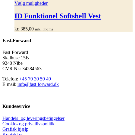
Dette
Vælg muligheder
vare
har
ID Funktionel Softshell Vest
flere
varianter.
kr.
385,00
inkl. moms
Mulighederne
kan
Fast-Forward
vælges
på
varesiden
Fast-Forward
Skalhuse 15B
9240 Nibe
CVR Nr.: 34284563
Telefon:
+45 70 30 59 49
E-mail:
info@fast-forward.dk
Kundeservice
Handels- og leveringsbetingelser
Cookie- og privatlivspolitik
Grafisk hjælp
Kontakt os