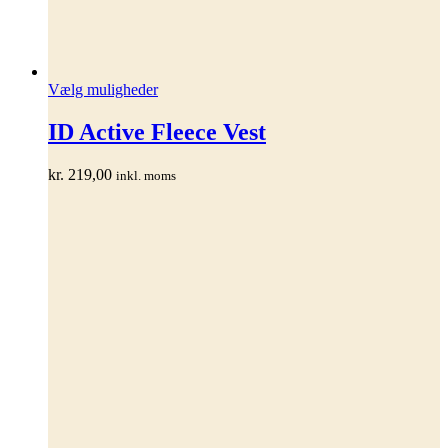
Dette
Vælg muligheder
vare
har
ID Active Fleece Vest
flere
varianter.
kr.
219,00
inkl. moms
Mulighederne
kan
vælges
på
varesiden