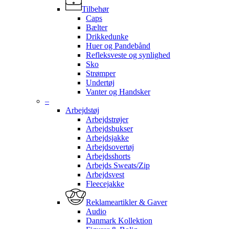
Tilbehør
Caps
Bælter
Drikkedunke
Huer og Pandebånd
Refleksveste og synlighed
Sko
Strømper
Undertøj
Vanter og Handsker
–
Arbejdstøj
Arbejdstrøjer
Arbejdsbukser
Arbejdsjakke
Arbejdsovertøj
Arbejdsshorts
Arbejds Sweats/Zip
Arbejdsvest
Fleecejakke
Reklameartikler & Gaver
Audio
Danmark Kollektion