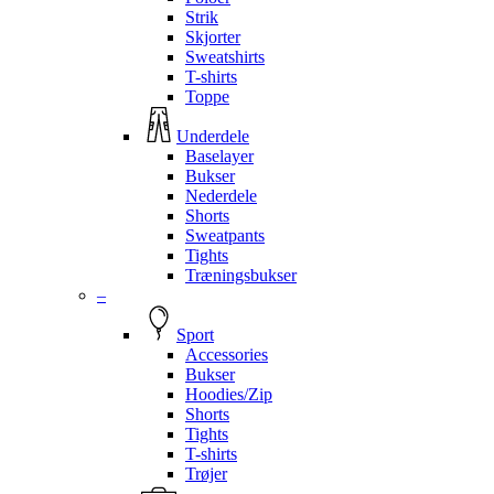
Strik
Skjorter
Sweatshirts
T-shirts
Toppe
Underdele
Baselayer
Bukser
Nederdele
Shorts
Sweatpants
Tights
Træningsbukser
–
Sport
Accessories
Bukser
Hoodies/Zip
Shorts
Tights
T-shirts
Trøjer