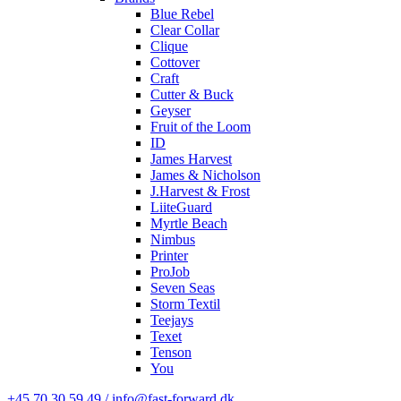
Blue Rebel
Clear Collar
Clique
Cottover
Craft
Cutter & Buck
Geyser
Fruit of the Loom
ID
James Harvest
James & Nicholson
J.Harvest & Frost
LiiteGuard
Myrtle Beach
Nimbus
Printer
ProJob
Seven Seas
Storm Textil
Teejays
Texet
Tenson
You
+45 70 30 59 49 / info@fast-forward.dk