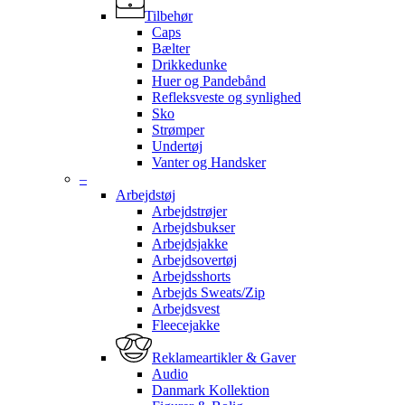
Tilbehør
Caps
Bælter
Drikkedunke
Huer og Pandebånd
Refleksveste og synlighed
Sko
Strømper
Undertøj
Vanter og Handsker
–
Arbejdstøj
Arbejdstrøjer
Arbejdsbukser
Arbejdsjakke
Arbejdsovertøj
Arbejdsshorts
Arbejds Sweats/Zip
Arbejdsvest
Fleecejakke
Reklameartikler & Gaver
Audio
Danmark Kollektion