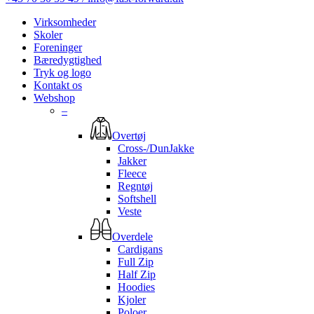
Virksomheder
Skoler
Foreninger
Bæredygtighed
Tryk og logo
Kontakt os
Webshop
–
Overtøj
Cross-/DunJakke
Jakker
Fleece
Regntøj
Softshell
Veste
Overdele
Cardigans
Full Zip
Half Zip
Hoodies
Kjoler
Poloer