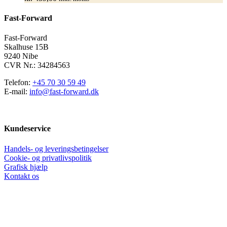
Mulighederne
kan
Fast-Forward
vælges
på
varesiden
Fast-Forward
Skalhuse 15B
9240 Nibe
CVR Nr.: 34284563
Telefon:
+45 70 30 59 49
E-mail:
info@fast-forward.dk
Kundeservice
Handels- og leveringsbetingelser
Cookie- og privatlivspolitik
Grafisk hjælp
Kontakt os