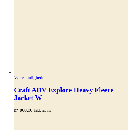
Dette
Vælg muligheder
vare
har
Craft ADV Explore Heavy Fleece
flere
Jacket W
varianter.
Mulighederne
kan
kr.
800,00
inkl. moms
vælges
på
varesiden