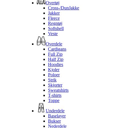
Overtøj
Cross-/DunJakke
Jakker
Fleece
Regntøj
Softshell
Veste
Overdele
Cardigans
Full Zip
Half Zip
Hoodies
Kjoler
Poloer
Strik
Skjorter
Sweatshirts
T-shirts
Toppe
Underdele
Baselayer
Bukser
Nederdele