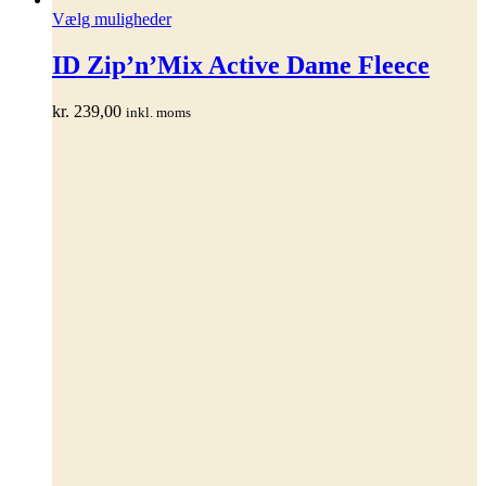
Dette
Vælg muligheder
vare
har
ID Zip’n’Mix Active Dame Fleece
flere
varianter.
kr.
239,00
inkl. moms
Mulighederne
kan
vælges
på
varesiden