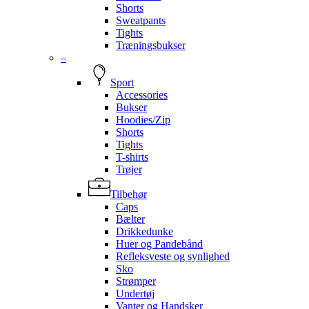
Shorts
Sweatpants
Tights
Træningsbukser
–
Sport
Accessories
Bukser
Hoodies/Zip
Shorts
Tights
T-shirts
Trøjer
Tilbehør
Caps
Bælter
Drikkedunke
Huer og Pandebånd
Refleksveste og synlighed
Sko
Strømper
Undertøj
Vanter og Handsker