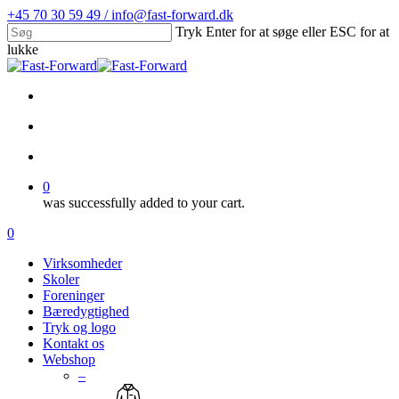
Skip
+45 70 30 59 49 / info@fast-forward.dk
to
Tryk Enter for at søge eller ESC for at
main
lukke
content
Close
Search
facebook
linkedin
search
account
0
was successfully added to your cart.
Menu
search
account
0
Menu
Virksomheder
Skoler
Foreninger
Bæredygtighed
Tryk og logo
Kontakt os
Webshop
–