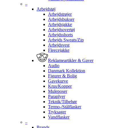
–
Arbejdstøj
Arbejdstrøjer
Arbejdsbukser
Arbejdsjakke
Arbejdsovertøj
Arbejdsshorts
Arbejds Sweats/Zip
Arbejdsvest
Fleecejakke
Reklameartikler & Gaver
Audio
Danmark Kollektion
Figurer & Bolig
Gavekurve
Krus/Kopper
Muleposer
Paraplyer
Teknik/Tilbehør
Termo-/Stålflasker
Tryksager
Vandflasker
–
Brands