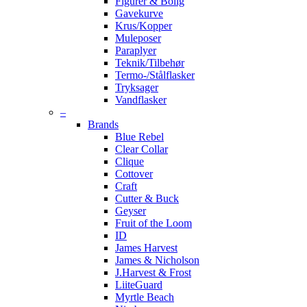
Figurer & Bolig
Gavekurve
Krus/Kopper
Muleposer
Paraplyer
Teknik/Tilbehør
Termo-/Stålflasker
Tryksager
Vandflasker
–
Brands
Blue Rebel
Clear Collar
Clique
Cottover
Craft
Cutter & Buck
Geyser
Fruit of the Loom
ID
James Harvest
James & Nicholson
J.Harvest & Frost
LiiteGuard
Myrtle Beach