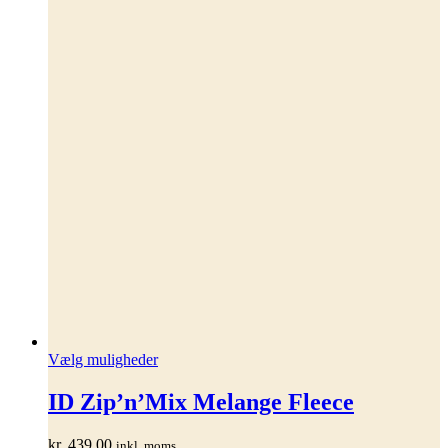
Dette
Vælg muligheder
vare
har
ID Zip’n’Mix Melange Fleece
flere
varianter.
kr.
439,00
inkl. moms