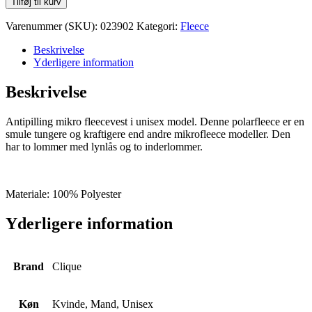
Tilføj til kurv
Polar
Fleece
Varenummer (SKU):
023902
Kategori:
Fleece
Vest
antal
Beskrivelse
Yderligere information
Beskrivelse
Antipilling mikro fleecevest i unisex model. Denne polarfleece er en
smule tungere og kraftigere end andre mikrofleece modeller. Den
har to lommer med lynlås og to inderlommer.
Materiale: 100% Polyester
Yderligere information
Brand
Clique
Køn
Kvinde, Mand, Unisex