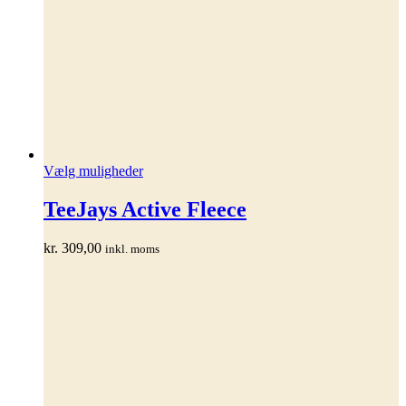
Dette
Vælg muligheder
vare
har
TeeJays Active Fleece
flere
varianter.
kr.
309,00
inkl. moms
Mulighederne
kan
vælges
på
varesiden