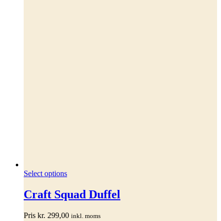
Dette
Select options
vare
har
Craft Squad Duffel
flere
varianter.
Pris
kr.
299,00
inkl. moms
Mulighederne