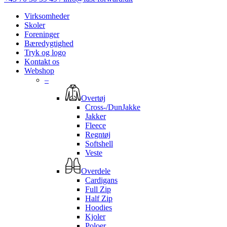
Virksomheder
Skoler
Foreninger
Bæredygtighed
Tryk og logo
Kontakt os
Webshop
–
Overtøj
Cross-/DunJakke
Jakker
Fleece
Regntøj
Softshell
Veste
Overdele
Cardigans
Full Zip
Half Zip
Hoodies
Kjoler
Poloer