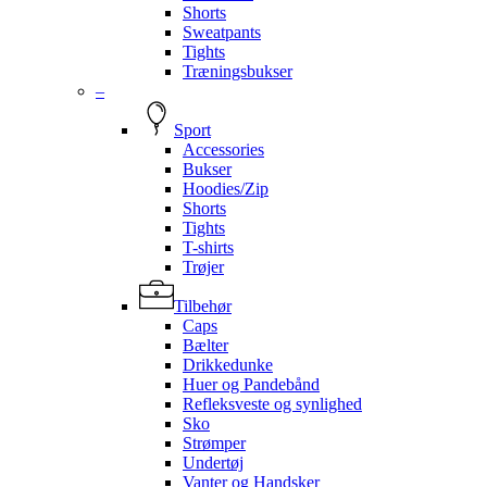
Shorts
Sweatpants
Tights
Træningsbukser
–
Sport
Accessories
Bukser
Hoodies/Zip
Shorts
Tights
T-shirts
Trøjer
Tilbehør
Caps
Bælter
Drikkedunke
Huer og Pandebånd
Refleksveste og synlighed
Sko
Strømper
Undertøj
Vanter og Handsker