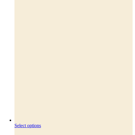
Dette
Select options
vare