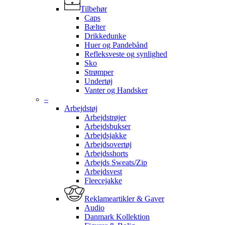
Tilbehør
Caps
Bælter
Drikkedunke
Huer og Pandebånd
Refleksveste og synlighed
Sko
Strømper
Undertøj
Vanter og Handsker
–
Arbejdstøj
Arbejdstrøjer
Arbejdsbukser
Arbejdsjakke
Arbejdsovertøj
Arbejdsshorts
Arbejds Sweats/Zip
Arbejdsvest
Fleecejakke
Reklameartikler & Gaver
Audio
Danmark Kollektion