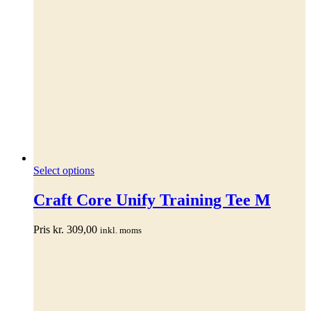
Dette
Select options
vare
har
Craft Core Unify Training Tee M
flere
varianter.
Pris
kr.
309,00
inkl. moms
Mulighederne
kan
vælges
på
varesiden