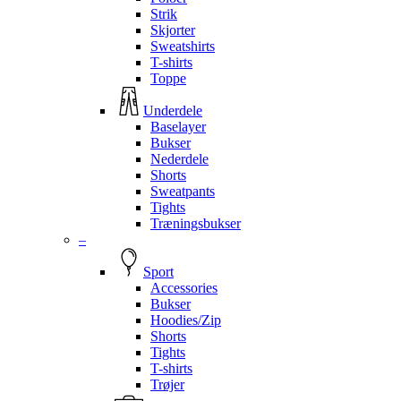
Strik
Skjorter
Sweatshirts
T-shirts
Toppe
Underdele
Baselayer
Bukser
Nederdele
Shorts
Sweatpants
Tights
Træningsbukser
–
Sport
Accessories
Bukser
Hoodies/Zip
Shorts
Tights
T-shirts
Trøjer