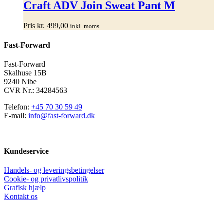
har
Craft ADV Join Sweat Pant M
flere
varianter.
Pris
kr.
499,00
inkl. moms
Mulighederne
kan
Fast-Forward
vælges
på
varesiden
Fast-Forward
Skalhuse 15B
9240 Nibe
CVR Nr.: 34284563
Telefon:
+45 70 30 59 49
E-mail:
info@fast-forward.dk
Kundeservice
Handels- og leveringsbetingelser
Cookie- og privatlivspolitik
Grafisk hjælp
Kontakt os