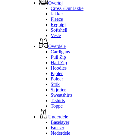
Overtøj
Cross-/DunJakke
Jakker
Fleece
Regntøj
Softshell
Veste
Overdele
Cardigans
Full Zip
Half Zip
Hoodies
Kjoler
Poloer
Strik
Skjorter
Sweatshirts
T-shirts
Toppe
Underdele
Baselayer
Bukser
Nederdele