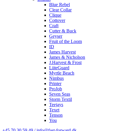
Blue Rebel
Clear Collar
Clique
Cottover
Craft
Cutter & Buck
Geyser
Fruit of the Loom
ID
James Harvest
James & Nicholson
J.Harvest & Frost
LiiteGuard
Myrtle Beach
Nimbus
Printer
ProJob
Seven Seas
Storm Textil
Teejays
Texet
Tenson
You
+45 70 30 59 49 / info@fast-forward.dk