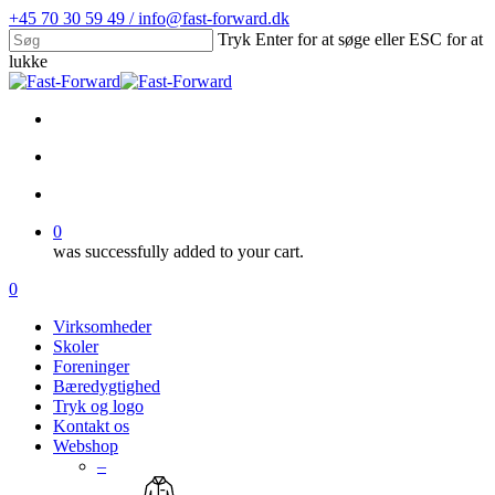
Skip
+45 70 30 59 49 / info@fast-forward.dk
to
Tryk Enter for at søge eller ESC for at
main
lukke
content
Close
Search
facebook
linkedin
search
account
0
was successfully added to your cart.
Menu
search
account
0
Menu
Virksomheder
Skoler
Foreninger
Bæredygtighed
Tryk og logo
Kontakt os
Webshop
–