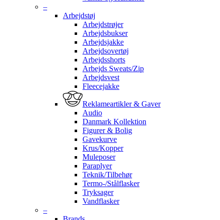
–
Arbejdstøj
Arbejdstrøjer
Arbejdsbukser
Arbejdsjakke
Arbejdsovertøj
Arbejdsshorts
Arbejds Sweats/Zip
Arbejdsvest
Fleecejakke
Reklameartikler & Gaver
Audio
Danmark Kollektion
Figurer & Bolig
Gavekurve
Krus/Kopper
Muleposer
Paraplyer
Teknik/Tilbehør
Termo-/Stålflasker
Tryksager
Vandflasker
–
Brands