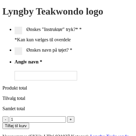
Lyngby Teakwondo logo
Ønskes "Instruktør" tryk?*
*
*Kan kun vælges til overdele
Ønskes navn på tøjet?
*
Angiv navn
*
Produkt total
Tilvalg total
Samlet total
Clique
Basic
Tilføj til kurv
Pants
antal