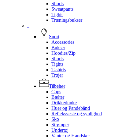
Shorts
Sweatpants
Tights
Træningsbukser
–
Sport
Accessories
Bukser
Hoodies/Zip
Shorts
Tights
T-shirts
Trøjer
Tilbehør
Caps
Bælter
Drikkedunke
Huer og Pandebånd
Refleksveste og synlighed
Sko
Strømper
Undertøj
Vanter og Handsker