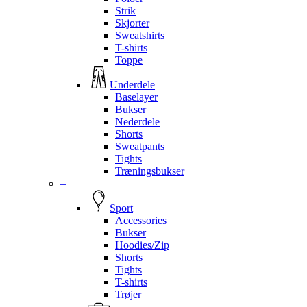
Strik
Skjorter
Sweatshirts
T-shirts
Toppe
Underdele
Baselayer
Bukser
Nederdele
Shorts
Sweatpants
Tights
Træningsbukser
–
Sport
Accessories
Bukser
Hoodies/Zip
Shorts
Tights
T-shirts
Trøjer