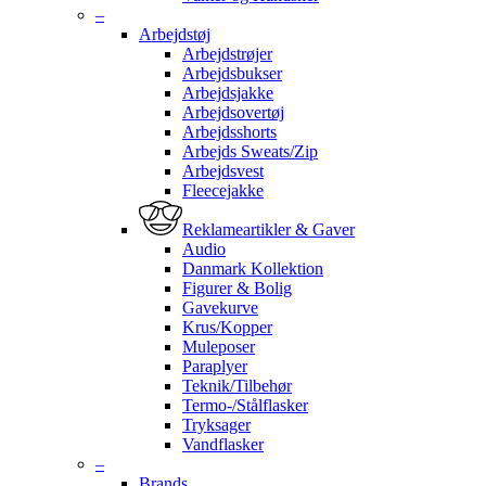
–
Arbejdstøj
Arbejdstrøjer
Arbejdsbukser
Arbejdsjakke
Arbejdsovertøj
Arbejdsshorts
Arbejds Sweats/Zip
Arbejdsvest
Fleecejakke
Reklameartikler & Gaver
Audio
Danmark Kollektion
Figurer & Bolig
Gavekurve
Krus/Kopper
Muleposer
Paraplyer
Teknik/Tilbehør
Termo-/Stålflasker
Tryksager
Vandflasker
–
Brands