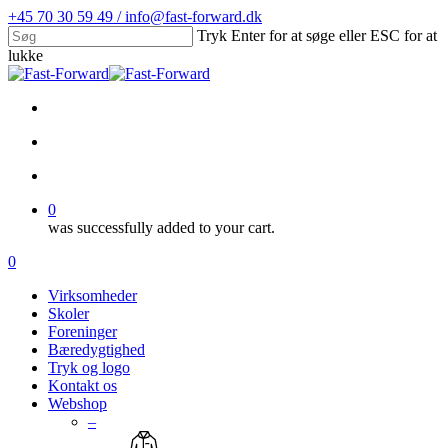
Skip
+45 70 30 59 49 / info@fast-forward.dk
to
Tryk Enter for at søge eller ESC for at
main
lukke
content
Close
Search
facebook
linkedin
search
account
0
was successfully added to your cart.
Menu
search
account
0
Menu
Virksomheder
Skoler
Foreninger
Bæredygtighed
Tryk og logo
Kontakt os
Webshop
–