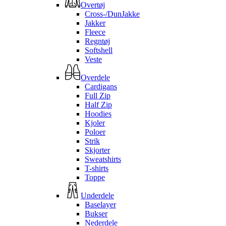
Overtøj
Cross-/DunJakke
Jakker
Fleece
Regntøj
Softshell
Veste
Overdele
Cardigans
Full Zip
Half Zip
Hoodies
Kjoler
Poloer
Strik
Skjorter
Sweatshirts
T-shirts
Toppe
Underdele
Baselayer
Bukser
Nederdele