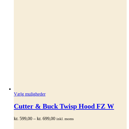
Dette
Vælg muligheder
vare
har
Cutter & Buck Twisp Hood FZ W
flere
varianter.
Prisinterval:
kr.
599,00
–
kr.
699,00
inkl. moms
Mulighederne
kr. 599,00
kan
til