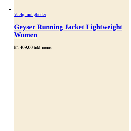
Dette
Vælg muligheder
vare
har
Geyser Running Jacket Lightweight
flere
Women
varianter.
Mulighederne
kan
kr.
469,00
inkl. moms
vælges
på
varesiden