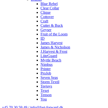
Blue Rebel
Clear Collar
Clique
Cottover
Craft
Cutter & Buck
Geyser
Fruit of the Loom
ID
James Harvest
James & Nicholson
J.Harvest & Frost
LiiteGuard
Myrtle Beach
Nimbus
Printer
ProJob
Seven Seas
Storm Textil
Teejays
Texet
Tenson
You
+45 70 30 59 49 / info@fast-forward.dk