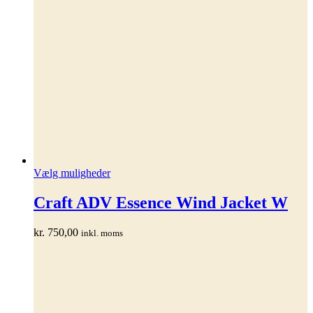
Dette
Vælg muligheder
vare
har
Craft ADV Essence Wind Jacket W
flere
varianter.
kr.
750,00
inkl. moms
Mulighederne
kan
vælges
på
varesiden