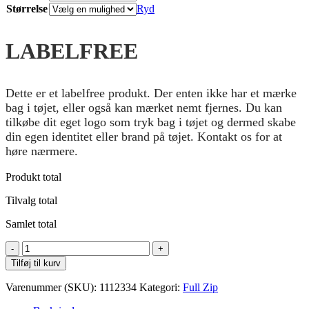
Størrelse
Ryd
LABELFREE
Dette er et labelfree produkt. Der enten ikke har et mærke
bag i tøjet, eller også kan mærket nemt fjernes. Du kan
tilkøbe dit eget logo som tryk bag i tøjet og dermed skabe
din egen identitet eller brand på tøjet. Kontakt os for at
høre nærmere.
Produkt total
Tilvalg total
Samlet total
Clear
Collar
Tilføj til kurv
Raglan
Fullzip
Varenummer (SKU):
1112334
Kategori:
Full Zip
Hoodie
antal