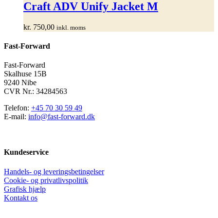
har
Craft ADV Unify Jacket M
flere
varianter.
kr.
750,00
inkl. moms
Mulighederne
kan
Fast-Forward
vælges
på
varesiden
Fast-Forward
Skalhuse 15B
9240 Nibe
CVR Nr.: 34284563
Telefon:
+45 70 30 59 49
E-mail:
info@fast-forward.dk
Kundeservice
Handels- og leveringsbetingelser
Cookie- og privatlivspolitik
Grafisk hjælp
Kontakt os