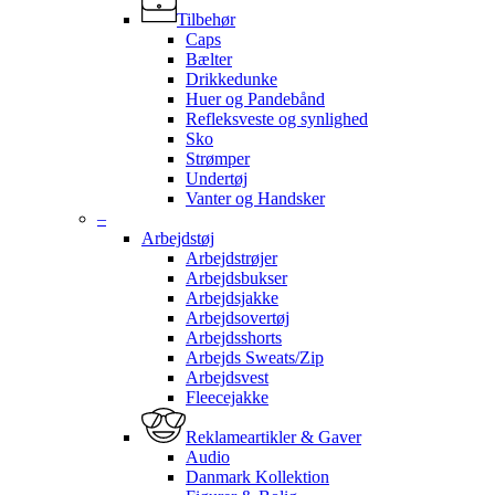
Tilbehør
Caps
Bælter
Drikkedunke
Huer og Pandebånd
Refleksveste og synlighed
Sko
Strømper
Undertøj
Vanter og Handsker
–
Arbejdstøj
Arbejdstrøjer
Arbejdsbukser
Arbejdsjakke
Arbejdsovertøj
Arbejdsshorts
Arbejds Sweats/Zip
Arbejdsvest
Fleecejakke
Reklameartikler & Gaver
Audio
Danmark Kollektion