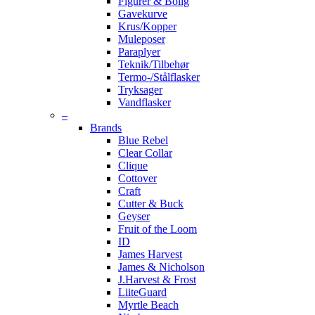
Figurer & Bolig
Gavekurve
Krus/Kopper
Muleposer
Paraplyer
Teknik/Tilbehør
Termo-/Stålflasker
Tryksager
Vandflasker
–
Brands
Blue Rebel
Clear Collar
Clique
Cottover
Craft
Cutter & Buck
Geyser
Fruit of the Loom
ID
James Harvest
James & Nicholson
J.Harvest & Frost
LiiteGuard
Myrtle Beach