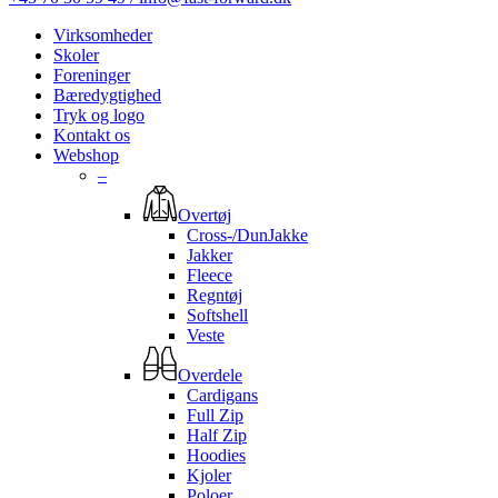
Virksomheder
Skoler
Foreninger
Bæredygtighed
Tryk og logo
Kontakt os
Webshop
–
Overtøj
Cross-/DunJakke
Jakker
Fleece
Regntøj
Softshell
Veste
Overdele
Cardigans
Full Zip
Half Zip
Hoodies
Kjoler
Poloer