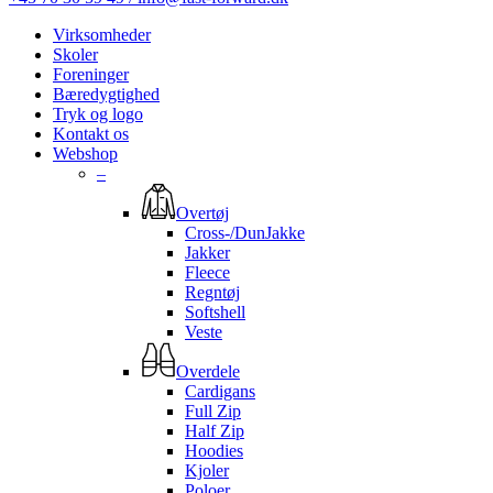
Virksomheder
Skoler
Foreninger
Bæredygtighed
Tryk og logo
Kontakt os
Webshop
–
Overtøj
Cross-/DunJakke
Jakker
Fleece
Regntøj
Softshell
Veste
Overdele
Cardigans
Full Zip
Half Zip
Hoodies
Kjoler
Poloer