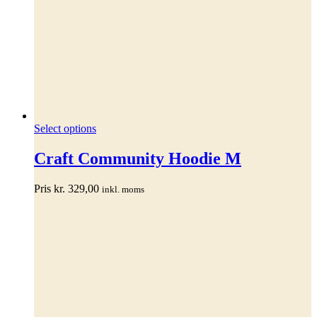
Dette
Select options
vare
har
Craft Community Hoodie M
flere
varianter.
Pris
kr.
329,00
inkl. moms
Mulighederne
kan
vælges
på
varesiden