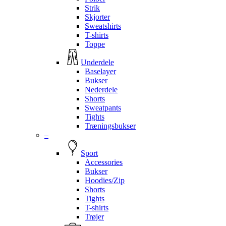
Strik
Skjorter
Sweatshirts
T-shirts
Toppe
Underdele
Baselayer
Bukser
Nederdele
Shorts
Sweatpants
Tights
Træningsbukser
–
Sport
Accessories
Bukser
Hoodies/Zip
Shorts
Tights
T-shirts
Trøjer