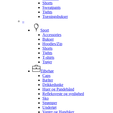
Shorts
Sweatpants
Tights
Træningsbukser
–
Sport
Accessories
Bukser
Hoodies/Zip
Shorts
Tights
T-shirts
Trøjer
Tilbehør
Caps
Bælter
Drikkedunke
Huer og Pandebånd
Refleksveste og synlighed
Sko
Strømper
Undertøj
Vanter og Handsker