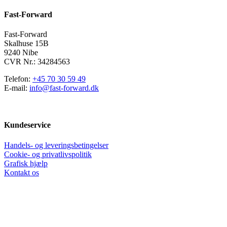
kan
Fast-Forward
vælges
på
varesiden
Fast-Forward
Skalhuse 15B
9240 Nibe
CVR Nr.: 34284563
Telefon:
+45 70 30 59 49
E-mail:
info@fast-forward.dk
Kundeservice
Handels- og leveringsbetingelser
Cookie- og privatlivspolitik
Grafisk hjælp
Kontakt os