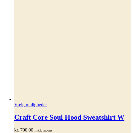
Dette
Vælg muligheder
vare
har
Craft Core Soul Hood Sweatshirt W
flere
varianter.
kr.
700,00
inkl. moms
Mulighederne