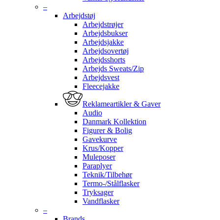
–
Arbejdstøj
Arbejdstrøjer
Arbejdsbukser
Arbejdsjakke
Arbejdsovertøj
Arbejdsshorts
Arbejds Sweats/Zip
Arbejdsvest
Fleecejakke
Reklameartikler & Gaver
Audio
Danmark Kollektion
Figurer & Bolig
Gavekurve
Krus/Kopper
Muleposer
Paraplyer
Teknik/Tilbehør
Termo-/Stålflasker
Tryksager
Vandflasker
–
Brands