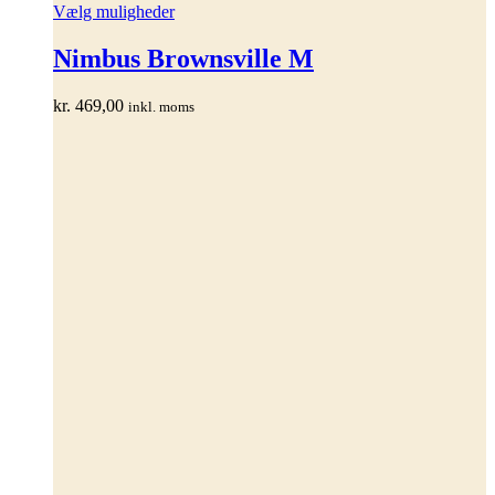
Dette
Vælg muligheder
vare
har
Nimbus Brownsville M
flere
varianter.
kr.
469,00
inkl. moms
Mulighederne
kan
vælges
på
varesiden