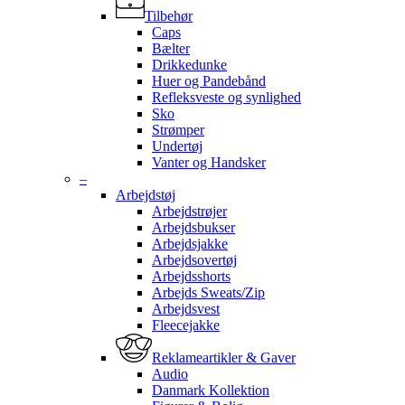
Tilbehør
Caps
Bælter
Drikkedunke
Huer og Pandebånd
Refleksveste og synlighed
Sko
Strømper
Undertøj
Vanter og Handsker
–
Arbejdstøj
Arbejdstrøjer
Arbejdsbukser
Arbejdsjakke
Arbejdsovertøj
Arbejdsshorts
Arbejds Sweats/Zip
Arbejdsvest
Fleecejakke
Reklameartikler & Gaver
Audio
Danmark Kollektion