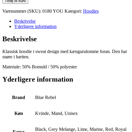
Tilføj til kurv
Wolf
Hoodie
Varenummer (SKU):
0180 YOU
Kategori:
Hoodies
antal
Beskrivelse
Yderligere information
Beskrivelse
Klassisk hoodie i sweat design med kængurulomme foran. Den har
snøre i hætten.
Materiale: 50% Bomuld / 50% polyester
Yderligere information
Brand
Blue Rebel
Køn
Kvinde, Mand, Unisex
Black, Grey Melange, Lime, Marine, Red, Royal
Farve