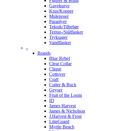
Figurer & Bolig
Gavekurve
Krus/Kopper
Muleposer
Paraplyer
Teknik/Tilbehør
Termo-/Stålflasker
Tryksager
Vandflasker
–
Brands
Blue Rebel
Clear Collar
Clique
Cottover
Craft
Cutter & Buck
Geyser
Fruit of the Loom
ID
James Harvest
James & Nicholson
J.Harvest & Frost
LiiteGuard
Myrtle Beach