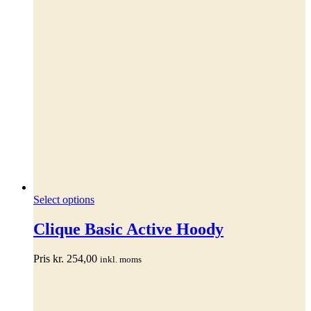
Dette
Select options
vare
har
Clique Basic Active Hoody
flere
varianter.
Pris
kr.
254,00
inkl. moms
Mulighederne
kan
vælges
på