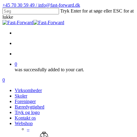
Skip
+45 70 30 59 49 / info@fast-forward.dk
to
Tryk Enter for at søge eller ESC for at
main
lukke
content
Close
Search
facebook
linkedin
search
account
0
was successfully added to your cart.
Menu
search
account
0
Menu
Virksomheder
Skoler
Foreninger
Bæredygtighed
Tryk og logo
Kontakt os
Webshop
–