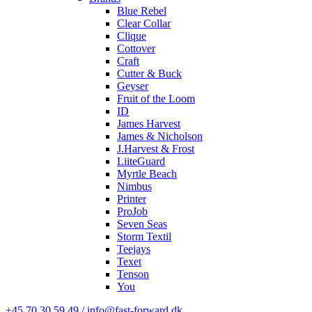
Blue Rebel
Clear Collar
Clique
Cottover
Craft
Cutter & Buck
Geyser
Fruit of the Loom
ID
James Harvest
James & Nicholson
J.Harvest & Frost
LiiteGuard
Myrtle Beach
Nimbus
Printer
ProJob
Seven Seas
Storm Textil
Teejays
Texet
Tenson
You
+45 70 30 59 49 / info@fast-forward.dk