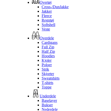
Overtøj
Cross-/DunJakke
Jakker
Fleece
Regntøj
Softshell
Veste
Overdele
Cardigans
Full Zip
Half Zip
Hoodies
Kjoler
Poloer
Strik
Skjorter
Sweatshirts
T-shirts
Toppe
Underdele
Baselayer
Bukser
Nederdele