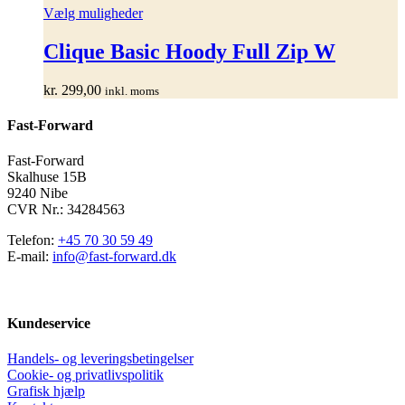
Dette
Vælg muligheder
vare
har
Clique Basic Hoody Full Zip W
flere
varianter.
kr.
299,00
inkl. moms
Mulighederne
kan
Fast-Forward
vælges
på
varesiden
Fast-Forward
Skalhuse 15B
9240 Nibe
CVR Nr.: 34284563
Telefon:
+45 70 30 59 49
E-mail:
info@fast-forward.dk
Kundeservice
Handels- og leveringsbetingelser
Cookie- og privatlivspolitik
Grafisk hjælp