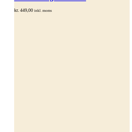
flere
varianter.
kr.
449,00
inkl. moms
Mulighederne
kan
vælges
på
varesiden