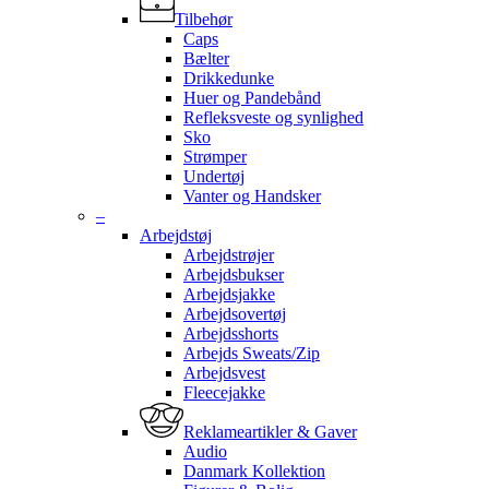
Tilbehør
Caps
Bælter
Drikkedunke
Huer og Pandebånd
Refleksveste og synlighed
Sko
Strømper
Undertøj
Vanter og Handsker
–
Arbejdstøj
Arbejdstrøjer
Arbejdsbukser
Arbejdsjakke
Arbejdsovertøj
Arbejdsshorts
Arbejds Sweats/Zip
Arbejdsvest
Fleecejakke
Reklameartikler & Gaver
Audio
Danmark Kollektion