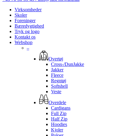
Virksomheder
Skoler
Foreninger
Bæredygtighed
Tryk og logo
Kontakt os
Webshop
–
Overtøj
Cross-/DunJakke
Jakker
Fleece
Regntøj
Softshell
Veste
Overdele
Cardigans
Full Zip
Half Zip
Hoodies
Kjoler
Poloer