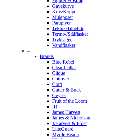
Figurer & Bolig
Gavekurve
Krus/Kopper
Muleposer
Paraplyer
Teknik/Tilbehør
Termo-/Stålflasker
Tryksager
Vandflasker
–
Brands
Blue Rebel
Clear Collar
Clique
Cottover
Craft
Cutter & Buck
Geyser
Fruit of the Loom
ID
James Harvest
James & Nicholson
J.Harvest & Frost
LiiteGuard
Myrtle Beach