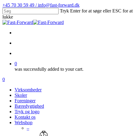
Skip
+45 70 30 59 49 / info@fast-forward.dk
to
Tryk Enter for at søge eller ESC for at
main
lukke
content
Close
Search
facebook
linkedin
search
account
0
was successfully added to your cart.
Menu
search
account
0
Menu
Virksomheder
Skoler
Foreninger
Bæredygtighed
Tryk og logo
Kontakt os
Webshop
–