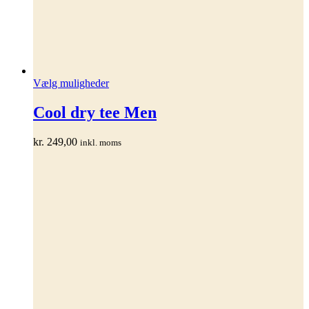
Dette
Vælg muligheder
vare
har
Cool dry tee Men
flere
varianter.
kr.
249,00
inkl. moms
Mulighederne
kan
vælges
på
varesiden