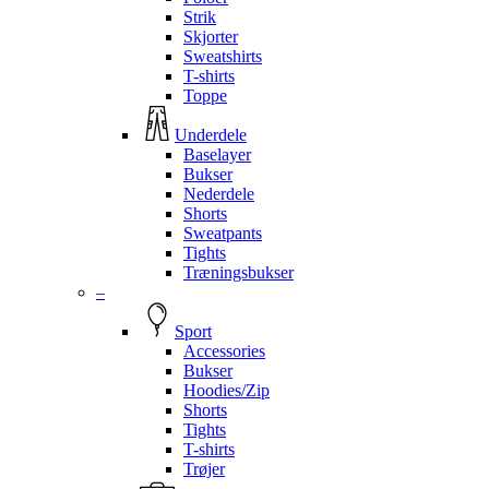
Strik
Skjorter
Sweatshirts
T-shirts
Toppe
Underdele
Baselayer
Bukser
Nederdele
Shorts
Sweatpants
Tights
Træningsbukser
–
Sport
Accessories
Bukser
Hoodies/Zip
Shorts
Tights
T-shirts
Trøjer