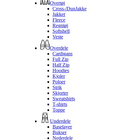
Overtøj
Cross-/DunJakke
Jakker
Fleece
Regntøj
Softshell
Veste
Overdele
Cardigans
Full Zip
Half Zip
Hoodies
Kjoler
Poloer
Strik
Skjorter
Sweatshirts
T-shirts
Toppe
Underdele
Baselayer
Bukser
Nederdele