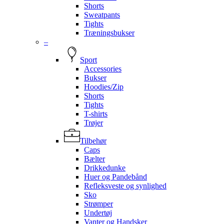
Shorts
Sweatpants
Tights
Træningsbukser
–
Sport
Accessories
Bukser
Hoodies/Zip
Shorts
Tights
T-shirts
Trøjer
Tilbehør
Caps
Bælter
Drikkedunke
Huer og Pandebånd
Refleksveste og synlighed
Sko
Strømper
Undertøj
Vanter og Handsker