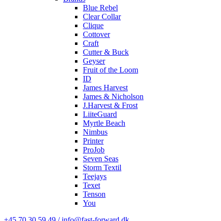
Blue Rebel
Clear Collar
Clique
Cottover
Craft
Cutter & Buck
Geyser
Fruit of the Loom
ID
James Harvest
James & Nicholson
J.Harvest & Frost
LiiteGuard
Myrtle Beach
Nimbus
Printer
ProJob
Seven Seas
Storm Textil
Teejays
Texet
Tenson
You
+45 70 30 59 49 / info@fast-forward.dk