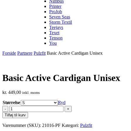
Nimbus
Printer
ProJob
Seven Seas
Storm Textil
Teejays
Texet
Tenson
You
Forside
Partnere
Pulzfit
Basic Active Cardigan Unisex
Basic Active Cardigan Unisex
kr.
449,00
inkl. moms
Størrelse
Ryd
Basic
Active
Tilføj til kurv
Cardigan
Unisex
Varenummer (SKU):
21016-PF
Kategori:
Pulzfit
antal