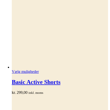
Dette
Vælg muligheder
vare
har
Basic Active Shorts
flere
varianter.
kr.
299,00
inkl. moms
Mulighederne
kan
vælges
på