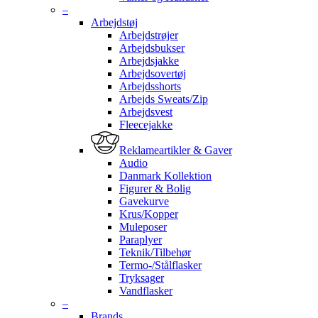
–
Arbejdstøj
Arbejdstrøjer
Arbejdsbukser
Arbejdsjakke
Arbejdsovertøj
Arbejdsshorts
Arbejds Sweats/Zip
Arbejdsvest
Fleecejakke
Reklameartikler & Gaver
Audio
Danmark Kollektion
Figurer & Bolig
Gavekurve
Krus/Kopper
Muleposer
Paraplyer
Teknik/Tilbehør
Termo-/Stålflasker
Tryksager
Vandflasker
–
Brands