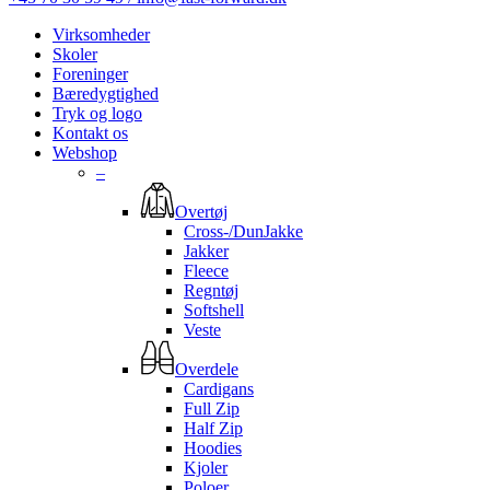
Virksomheder
Skoler
Foreninger
Bæredygtighed
Tryk og logo
Kontakt os
Webshop
–
Overtøj
Cross-/DunJakke
Jakker
Fleece
Regntøj
Softshell
Veste
Overdele
Cardigans
Full Zip
Half Zip
Hoodies
Kjoler
Poloer