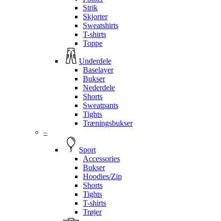
Strik
Skjorter
Sweatshirts
T-shirts
Toppe
Underdele
Baselayer
Bukser
Nederdele
Shorts
Sweatpants
Tights
Træningsbukser
–
Sport
Accessories
Bukser
Hoodies/Zip
Shorts
Tights
T-shirts
Trøjer