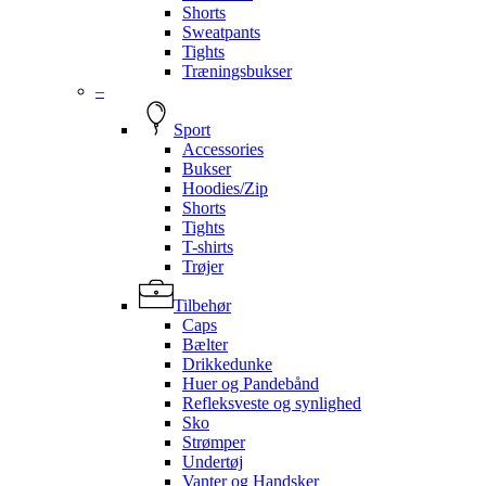
Shorts
Sweatpants
Tights
Træningsbukser
–
Sport
Accessories
Bukser
Hoodies/Zip
Shorts
Tights
T-shirts
Trøjer
Tilbehør
Caps
Bælter
Drikkedunke
Huer og Pandebånd
Refleksveste og synlighed
Sko
Strømper
Undertøj
Vanter og Handsker