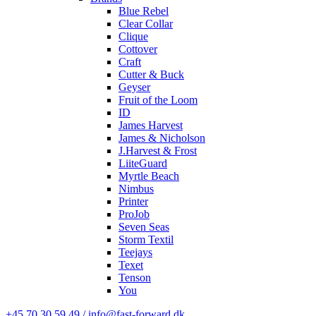
Blue Rebel
Clear Collar
Clique
Cottover
Craft
Cutter & Buck
Geyser
Fruit of the Loom
ID
James Harvest
James & Nicholson
J.Harvest & Frost
LiiteGuard
Myrtle Beach
Nimbus
Printer
ProJob
Seven Seas
Storm Textil
Teejays
Texet
Tenson
You
+45 70 30 59 49 / info@fast-forward.dk