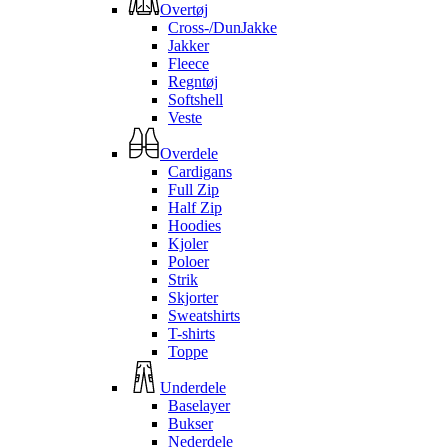
Overtøj
Cross-/DunJakke
Jakker
Fleece
Regntøj
Softshell
Veste
Overdele
Cardigans
Full Zip
Half Zip
Hoodies
Kjoler
Poloer
Strik
Skjorter
Sweatshirts
T-shirts
Toppe
Underdele
Baselayer
Bukser
Nederdele