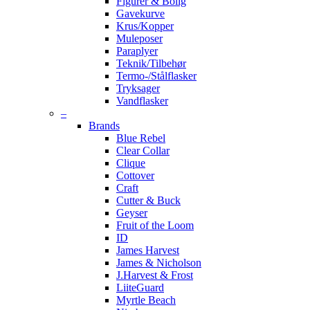
Figurer & Bolig
Gavekurve
Krus/Kopper
Muleposer
Paraplyer
Teknik/Tilbehør
Termo-/Stålflasker
Tryksager
Vandflasker
–
Brands
Blue Rebel
Clear Collar
Clique
Cottover
Craft
Cutter & Buck
Geyser
Fruit of the Loom
ID
James Harvest
James & Nicholson
J.Harvest & Frost
LiiteGuard
Myrtle Beach