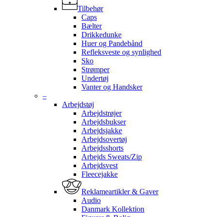
Tilbehør
Caps
Bælter
Drikkedunke
Huer og Pandebånd
Refleksveste og synlighed
Sko
Strømper
Undertøj
Vanter og Handsker
–
Arbejdstøj
Arbejdstrøjer
Arbejdsbukser
Arbejdsjakke
Arbejdsovertøj
Arbejdsshorts
Arbejds Sweats/Zip
Arbejdsvest
Fleecejakke
Reklameartikler & Gaver
Audio
Danmark Kollektion