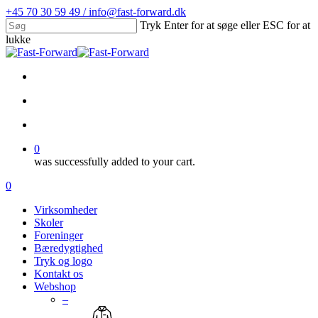
Skip
+45 70 30 59 49 / info@fast-forward.dk
to
Tryk Enter for at søge eller ESC for at
main
lukke
content
Close
Search
facebook
linkedin
search
account
0
was successfully added to your cart.
Menu
search
account
0
Menu
Virksomheder
Skoler
Foreninger
Bæredygtighed
Tryk og logo
Kontakt os
Webshop
–