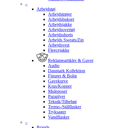
–
Arbejdstøj
Arbejdstrøjer
Arbejdsbukser
Arbejdsjakke
Arbejdsovertøj
Arbejdsshorts
Arbejds Sweats/Zip
Arbejdsvest
Fleecejakke
Reklameartikler & Gaver
Audio
Danmark Kollektion
Figurer & Bolig
Gavekurve
Krus/Kopper
Muleposer
Paraplyer
Teknik/Tilbehør
Termo-/Stålflasker
Tryksager
Vandflasker
–
Brands