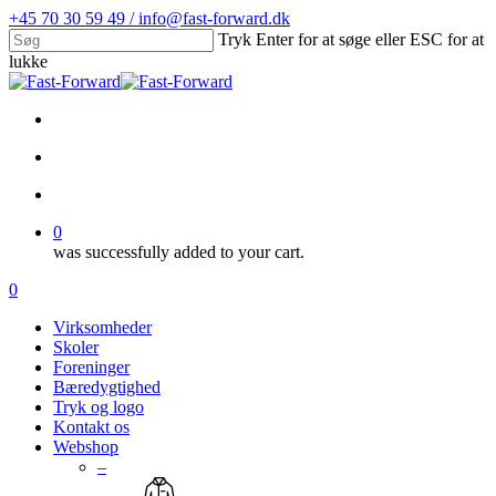
Skip
+45 70 30 59 49 / info@fast-forward.dk
to
Tryk Enter for at søge eller ESC for at
main
lukke
content
Close
Search
facebook
linkedin
search
account
0
was successfully added to your cart.
Menu
search
account
0
Menu
Virksomheder
Skoler
Foreninger
Bæredygtighed
Tryk og logo
Kontakt os
Webshop
–