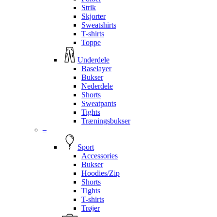
Strik
Skjorter
Sweatshirts
T-shirts
Toppe
Underdele
Baselayer
Bukser
Nederdele
Shorts
Sweatpants
Tights
Træningsbukser
–
Sport
Accessories
Bukser
Hoodies/Zip
Shorts
Tights
T-shirts
Trøjer