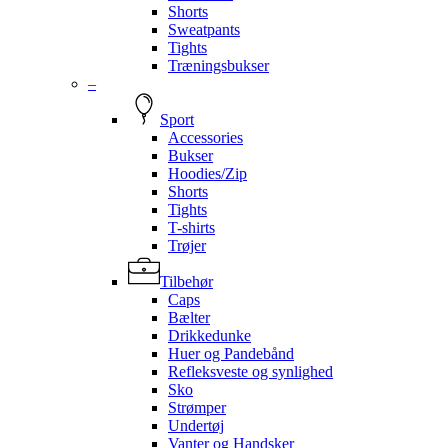
Shorts
Sweatpants
Tights
Træningsbukser
–
Sport
Accessories
Bukser
Hoodies/Zip
Shorts
Tights
T-shirts
Trøjer
Tilbehør
Caps
Bælter
Drikkedunke
Huer og Pandebånd
Refleksveste og synlighed
Sko
Strømper
Undertøj
Vanter og Handsker