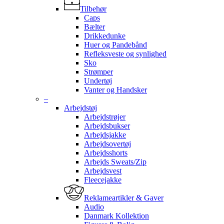
Tilbehør
Caps
Bælter
Drikkedunke
Huer og Pandebånd
Refleksveste og synlighed
Sko
Strømper
Undertøj
Vanter og Handsker
–
Arbejdstøj
Arbejdstrøjer
Arbejdsbukser
Arbejdsjakke
Arbejdsovertøj
Arbejdsshorts
Arbejds Sweats/Zip
Arbejdsvest
Fleecejakke
Reklameartikler & Gaver
Audio
Danmark Kollektion