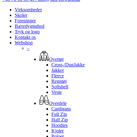
Virksomheder
Skoler
Foreninger
Bæredygtighed
Tryk og logo
Kontakt os
Webshop
–
Overtøj
Cross-/DunJakke
Jakker
Fleece
Regntøj
Softshell
Veste
Overdele
Cardigans
Full Zip
Half Zip
Hoodies
Kjoler
Poloer