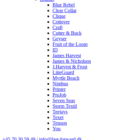
Blue Rebel
Clear Collar
Clique
Cottover
Craft
Cutter & Buck
Geyser
Fruit of the Loom
ID
James Harvest
James & Nicholson
J.Harvest & Frost
LiiteGuard
Myrtle Beach
Nimbus
Printer
ProJob
Seven Seas
Storm Textil
Teejays
Texet
Tenson
You
+45 70 30 59 49 / info@fast-forward.dk