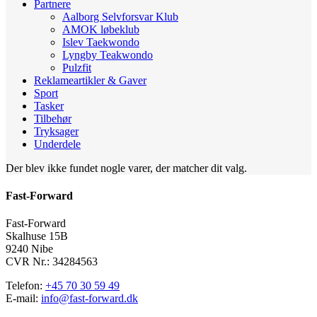
Partnere
Aalborg Selvforsvar Klub
AMOK løbeklub
Islev Taekwondo
Lyngby Teakwondo
Pulzfit
Reklameartikler & Gaver
Sport
Tasker
Tilbehør
Tryksager
Underdele
Der blev ikke fundet nogle varer, der matcher dit valg.
Fast-Forward
Fast-Forward
Skalhuse 15B
9240 Nibe
CVR Nr.: 34284563
Telefon:
+45 70 30 59 49
E-mail:
info@fast-forward.dk