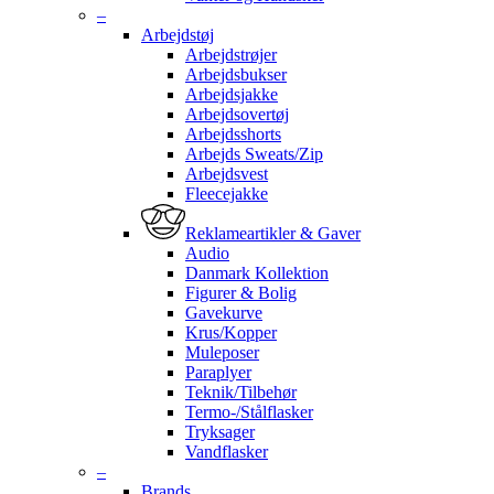
–
Arbejdstøj
Arbejdstrøjer
Arbejdsbukser
Arbejdsjakke
Arbejdsovertøj
Arbejdsshorts
Arbejds Sweats/Zip
Arbejdsvest
Fleecejakke
Reklameartikler & Gaver
Audio
Danmark Kollektion
Figurer & Bolig
Gavekurve
Krus/Kopper
Muleposer
Paraplyer
Teknik/Tilbehør
Termo-/Stålflasker
Tryksager
Vandflasker
–
Brands