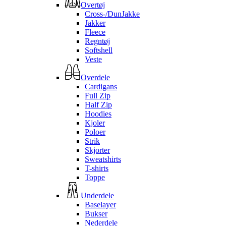
Overtøj
Cross-/DunJakke
Jakker
Fleece
Regntøj
Softshell
Veste
Overdele
Cardigans
Full Zip
Half Zip
Hoodies
Kjoler
Poloer
Strik
Skjorter
Sweatshirts
T-shirts
Toppe
Underdele
Baselayer
Bukser
Nederdele