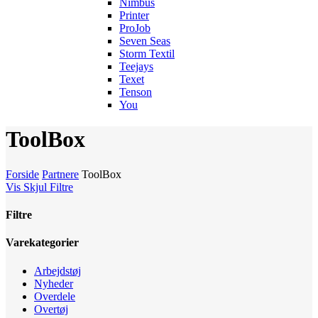
Nimbus
Printer
ProJob
Seven Seas
Storm Textil
Teejays
Texet
Tenson
You
ToolBox
Forside
Partnere
ToolBox
Vis
Skjul
Filtre
Filtre
Luk
Varekategorier
filtre
Arbejdstøj
Nyheder
Overdele
Overtøj