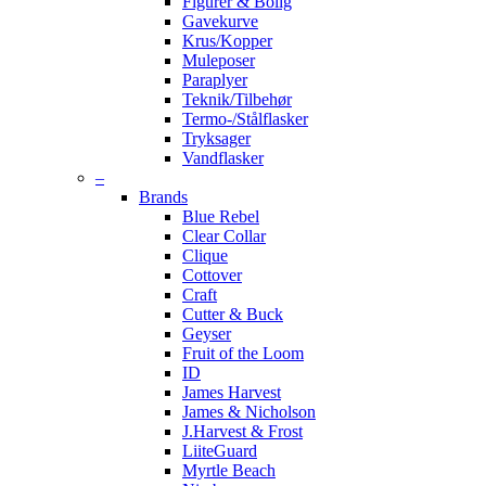
Figurer & Bolig
Gavekurve
Krus/Kopper
Muleposer
Paraplyer
Teknik/Tilbehør
Termo-/Stålflasker
Tryksager
Vandflasker
–
Brands
Blue Rebel
Clear Collar
Clique
Cottover
Craft
Cutter & Buck
Geyser
Fruit of the Loom
ID
James Harvest
James & Nicholson
J.Harvest & Frost
LiiteGuard
Myrtle Beach