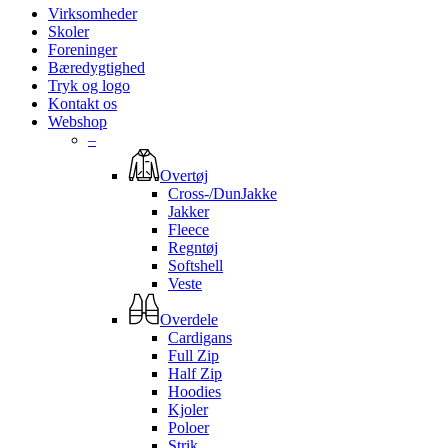
Virksomheder
Skoler
Foreninger
Bæredygtighed
Tryk og logo
Kontakt os
Webshop
–
Overtøj
Cross-/DunJakke
Jakker
Fleece
Regntøj
Softshell
Veste
Overdele
Cardigans
Full Zip
Half Zip
Hoodies
Kjoler
Poloer
Strik