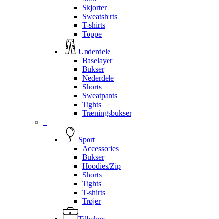
Skjorter
Sweatshirts
T-shirts
Toppe
Underdele
Baselayer
Bukser
Nederdele
Shorts
Sweatpants
Tights
Træningsbukser
–
Sport
Accessories
Bukser
Hoodies/Zip
Shorts
Tights
T-shirts
Trøjer
Tilbehør