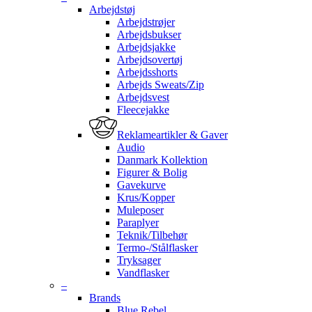
Arbejdstøj
Arbejdstrøjer
Arbejdsbukser
Arbejdsjakke
Arbejdsovertøj
Arbejdsshorts
Arbejds Sweats/Zip
Arbejdsvest
Fleecejakke
Reklameartikler & Gaver
Audio
Danmark Kollektion
Figurer & Bolig
Gavekurve
Krus/Kopper
Muleposer
Paraplyer
Teknik/Tilbehør
Termo-/Stålflasker
Tryksager
Vandflasker
–
Brands
Blue Rebel