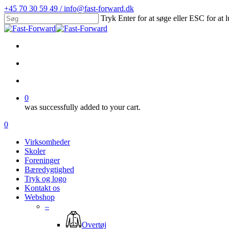
Skip
+45 70 30 59 49 / info@fast-forward.dk
to
Tryk Enter for at søge eller ESC for at 
main
Close
content
Search
facebook
linkedin
search
account
0
was successfully added to your cart.
Menu
search
account
0
Menu
Virksomheder
Skoler
Foreninger
Bæredygtighed
Tryk og logo
Kontakt os
Webshop
–
Overtøj