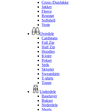
Cross-/DunJakke
Jakker
Fleece
Regntøj
Softshell
Veste
Overdele
Cardigans
Full Zip
Half Zip
Hoodies
Kjoler
Poloer
Strik
Skjorter
Sweatshirts
T-shirts
Toppe
Underdele
Baselayer
Bukser
Nederdele
Shorts