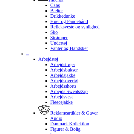
Caps
Bælter
Drikkedunke
Huer og Pandebånd
Refleksveste og synlighed
Sko
Strømper
Undertøj
Vanter og Handsker
–
Arbejdstøj
Arbejdstrøjer
Arbejdsbukser
Arbejdsjakke
Arbejdsovertøj
Arbejdsshorts
Arbejds Sweats/Zip
Arbejdsvest
Fleecejakke
Reklameartikler & Gaver
Audio
Danmark Kollektion
Figurer & Bolig