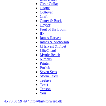
Clear Collar
Clique
Cottover
Craft
Cutter & Buck
Geyser
Fruit of the Loom
ID
James Harvest
James & Nicholson
J.Harvest & Frost
LiiteGuard
Myrtle Beach
Nimbus
Printer
ProJob
Seven Seas
Storm Textil
Teejays
Texet
Tenson
You
+45 70 30 59 49 / info@fast-forward.dk