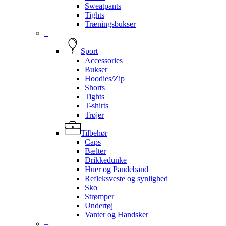
Sweatpants
Tights
Træningsbukser
–
Sport
Accessories
Bukser
Hoodies/Zip
Shorts
Tights
T-shirts
Trøjer
Tilbehør
Caps
Bælter
Drikkedunke
Huer og Pandebånd
Refleksveste og synlighed
Sko
Strømper
Undertøj
Vanter og Handsker
–