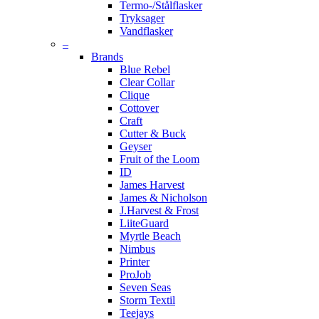
Termo-/Stålflasker
Tryksager
Vandflasker
–
Brands
Blue Rebel
Clear Collar
Clique
Cottover
Craft
Cutter & Buck
Geyser
Fruit of the Loom
ID
James Harvest
James & Nicholson
J.Harvest & Frost
LiiteGuard
Myrtle Beach
Nimbus
Printer
ProJob
Seven Seas
Storm Textil
Teejays