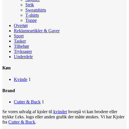
Strik
Sweatshirts
T-shirts
Toppe
Overtøj
Reklameartikler & Gaver
Sport
Tasker
Tilbehør
Tryksager
Underdele
Køn
Kvinde
1
Brand
Cutter & Buck
1
Se vores udvalg af kjoler til
kvinder
hvorpå vi kan brodere eller
trykke f.eks. logo eller anden grafik der måtte ønskes. Vi har Kjoler
fra
Cutter & Buck
.