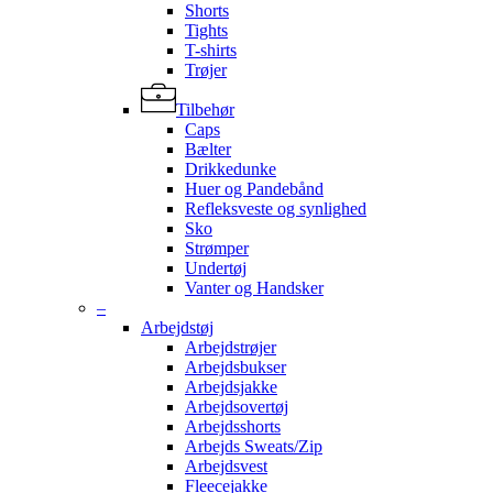
Shorts
Tights
T-shirts
Trøjer
Tilbehør
Caps
Bælter
Drikkedunke
Huer og Pandebånd
Refleksveste og synlighed
Sko
Strømper
Undertøj
Vanter og Handsker
–
Arbejdstøj
Arbejdstrøjer
Arbejdsbukser
Arbejdsjakke
Arbejdsovertøj
Arbejdsshorts
Arbejds Sweats/Zip
Arbejdsvest
Fleecejakke