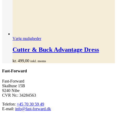
Dette
Vælg muligheder
vare
har
Cutter & Buck Advantage Dress
flere
varianter.
kr.
499,00
inkl. moms
Mulighederne
kan
Fast-Forward
vælges
på
varesiden
Fast-Forward
Skalhuse 15B
9240 Nibe
CVR Nr.: 34284563
Telefon:
+45 70 30 59 49
E-mail:
info@fast-forward.dk