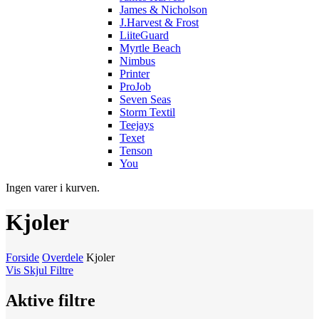
James & Nicholson
J.Harvest & Frost
LiiteGuard
Myrtle Beach
Nimbus
Printer
ProJob
Seven Seas
Storm Textil
Teejays
Texet
Tenson
You
Ingen varer i kurven.
Kjoler
Forside
Overdele
Kjoler
Vis
Skjul
Filtre
Aktive filtre