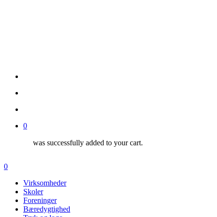
facebook
linkedin
search
account
0
was successfully added to your cart.
Menu
search
account
0
Menu
Virksomheder
Skoler
Foreninger
Bæredygtighed