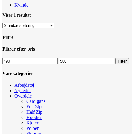
Kvinde
Viser 1 resultat
Filtre
Luk
Filtrer efter pris
filtre
Mindste
Højeste
Filter
pris
pris
Varekategorier
Arbejdstøj
Nyheder
Overdele
Cardigans
Full Zip
Half Zip
Hoodies
Kjoler
Poloer
Skjorter