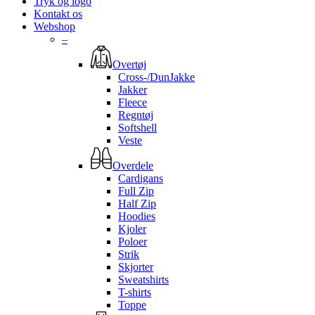
Tryk og logo
Kontakt os
Webshop
–
Overtøj
Cross-/DunJakke
Jakker
Fleece
Regntøj
Softshell
Veste
Overdele
Cardigans
Full Zip
Half Zip
Hoodies
Kjoler
Poloer
Strik
Skjorter
Sweatshirts
T-shirts
Toppe