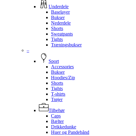
Underdele
Baselayer
Bukser
Nederdele
Shorts
Sweatpants
Tights
Træningsbukser
–
Sport
Accessories
Bukser
Hoodies/Zip
Shorts
Tights
T-shirts
Trøjer
Tilbehør
Caps
Bælter
Drikkedunke
Huer og Pandebånd