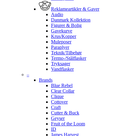
Reklameartikler & Gaver
Audio
Danmark Kollektion
Figurer & Bolig
Gavekurve
Krus/Kopper
Muleposer
Paraplyer
Teknik/Tilbehør
Termo-/Stålflasker
Tryksager
Vandflasker
–
Brands
Blue Rebel
Clear Collar
Clique
Cottover
Craft
Cutter & Buck
Geyser
Fruit of the Loom
ID
James Harvest