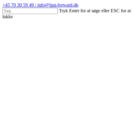
Skip
+45 70 30 59 49 / info@fast-forward.dk
to
Tryk Enter for at søge eller ESC for at
main
lukke
content
Close
Search