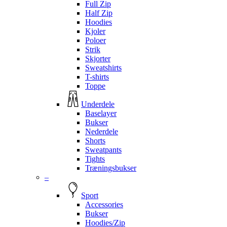
Full Zip
Half Zip
Hoodies
Kjoler
Poloer
Strik
Skjorter
Sweatshirts
T-shirts
Toppe
Underdele
Baselayer
Bukser
Nederdele
Shorts
Sweatpants
Tights
Træningsbukser
–
Sport
Accessories
Bukser
Hoodies/Zip