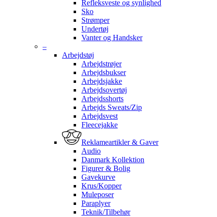
Refleksveste og synlighed
Sko
Strømper
Undertøj
Vanter og Handsker
–
Arbejdstøj
Arbejdstrøjer
Arbejdsbukser
Arbejdsjakke
Arbejdsovertøj
Arbejdsshorts
Arbejds Sweats/Zip
Arbejdsvest
Fleecejakke
Reklameartikler & Gaver
Audio
Danmark Kollektion
Figurer & Bolig
Gavekurve
Krus/Kopper
Muleposer
Paraplyer
Teknik/Tilbehør