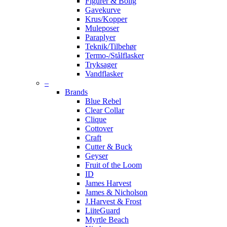
Figurer & Bolig
Gavekurve
Krus/Kopper
Muleposer
Paraplyer
Teknik/Tilbehør
Termo-/Stålflasker
Tryksager
Vandflasker
–
Brands
Blue Rebel
Clear Collar
Clique
Cottover
Craft
Cutter & Buck
Geyser
Fruit of the Loom
ID
James Harvest
James & Nicholson
J.Harvest & Frost
LiiteGuard
Myrtle Beach