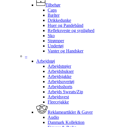
Tilbehør
Caps
Bælter
Drikkedunke
Huer og Pandebånd
Refleksveste og synlighed
Sko
Strømper
Undertøj
Vanter og Handsker
–
Arbejdstøj
Arbejdstrøjer
Arbejdsbukser
Arbejdsjakke
Arbejdsovertøj
Arbejdsshorts
Arbejds Sweats/Zip
Arbejdsvest
Fleecejakke
Reklameartikler & Gaver
Audio
Danmark Kollektion