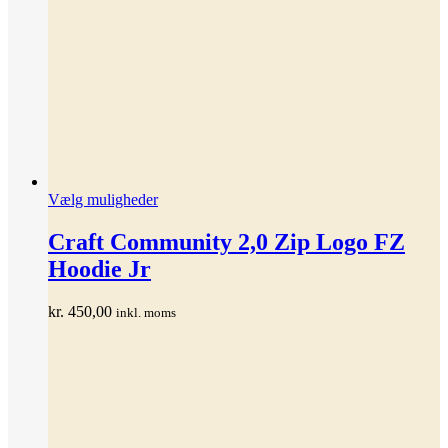
Dette
Vælg muligheder
vare
har
Craft Community 2,0 Zip Logo FZ
flere
Hoodie Jr
varianter.
Mulighederne
kan
kr.
450,00
inkl. moms
vælges
på
varesiden