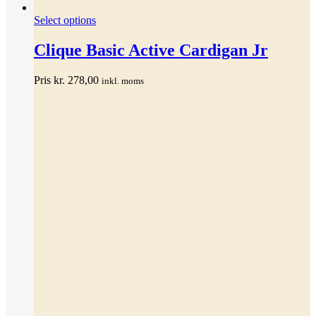
Dette
Select options
vare
har
Clique Basic Active Cardigan Jr
flere
varianter.
Pris
kr.
278,00
inkl. moms
Mulighederne
kan
vælges
på
varesiden