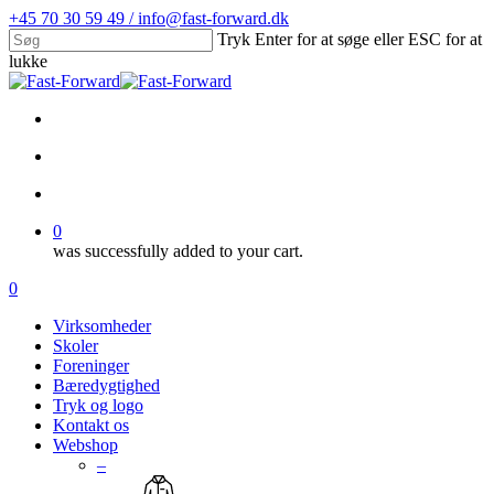
Skip
+45 70 30 59 49 / info@fast-forward.dk
to
Tryk Enter for at søge eller ESC for at
main
lukke
content
Close
Search
facebook
linkedin
search
account
0
was successfully added to your cart.
Menu
search
account
0
Menu
Virksomheder
Skoler
Foreninger
Bæredygtighed
Tryk og logo
Kontakt os
Webshop
–