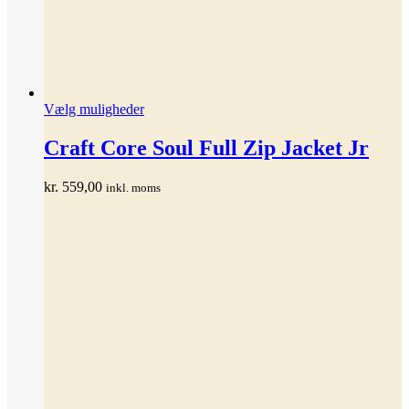
Dette
Vælg muligheder
vare
har
Craft Core Soul Full Zip Jacket Jr
flere
varianter.
kr.
559,00
inkl. moms
Mulighederne
kan
vælges
på
varesiden