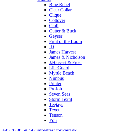
Blue Rebel
Clear Collar
Clique
Cottover
Craft
Cutter & Buck
Geyser
Fruit of the Loom
ID
James Harvest
James & Nicholson
J.Harvest & Frost
LiiteGuard
Myrtle Beach
Nimbus
Printer
ProJob
Seven Seas
Storm Textil
Teejays
Texet
Tenson
You
+45 70 30 59 49 / info@fast-forward.dk