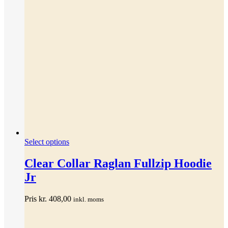
Dette
Select options
vare
har
Clear Collar Raglan Fullzip Hoodie
flere
Jr
varianter.
Mulighederne
kan
Pris
kr.
408,00
inkl. moms
vælges
på
varesiden