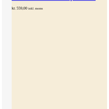
flere
varianter.
kr.
559,00
inkl. moms
Mulighederne
kan
vælges
på
varesiden