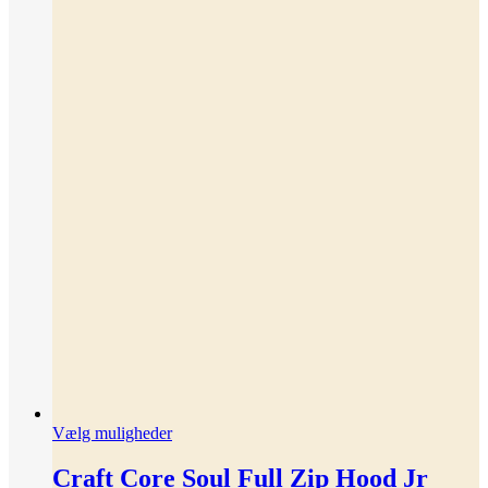
Dette
Vælg muligheder
vare
har
Craft Core Soul Full Zip Hood Jr