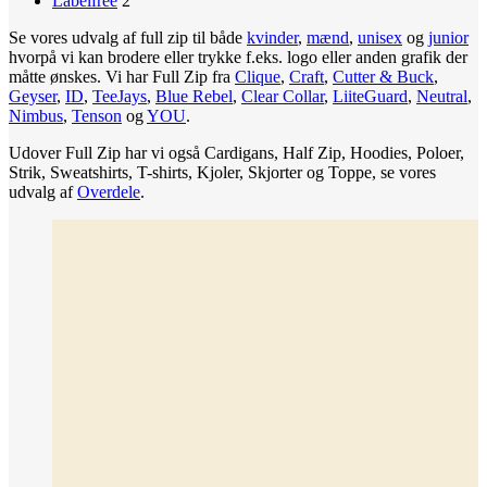
Labelfree
2
Se vores udvalg af full zip til både
kvinder
,
mænd
,
unisex
og
junior
hvorpå vi kan brodere eller trykke f.eks. logo eller anden grafik der
måtte ønskes. Vi har Full Zip fra
Clique
,
Craft
,
Cutter & Buck
,
Geyser
,
ID
,
TeeJays
,
Blue Rebel
,
Clear Collar
,
LiiteGuard
,
Neutral
,
Nimbus
,
Tenson
og
YOU
.
Udover Full Zip har vi også Cardigans, Half Zip, Hoodies, Poloer,
Strik, Sweatshirts, T-shirts, Kjoler, Skjorter og Toppe, se vores
udvalg af
Overdele
.