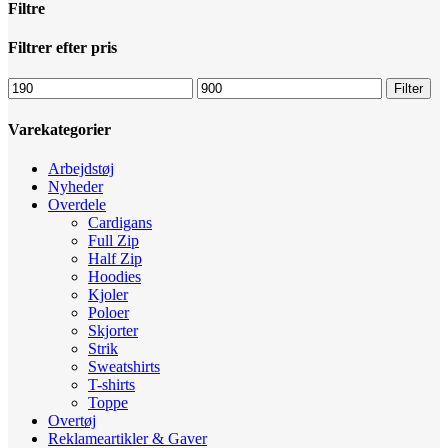
Filtre
Luk
Filtrer efter pris
filtre
Mindste
Højeste
Filter
pris
pris
Varekategorier
Arbejdstøj
Nyheder
Overdele
Cardigans
Full Zip
Half Zip
Hoodies
Kjoler
Poloer
Skjorter
Strik
Sweatshirts
T-shirts
Toppe
Overtøj
Reklameartikler & Gaver