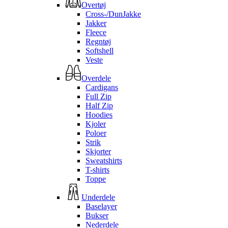
Overtøj
Cross-/DunJakke
Jakker
Fleece
Regntøj
Softshell
Veste
Overdele
Cardigans
Full Zip
Half Zip
Hoodies
Kjoler
Poloer
Strik
Skjorter
Sweatshirts
T-shirts
Toppe
Underdele
Baselayer
Bukser
Nederdele