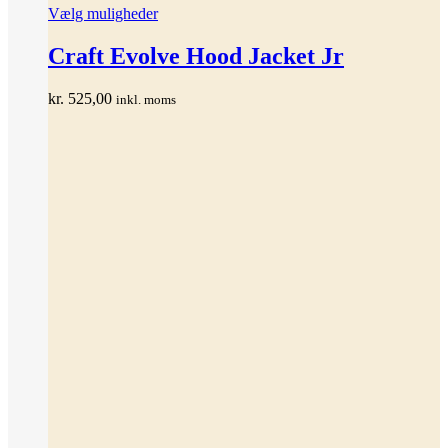
Dette
Vælg muligheder
vare
har
Craft Evolve Hood Jacket Jr
flere
varianter.
kr.
525,00
inkl. moms
Mulighederne
kan
vælges
på
varesiden