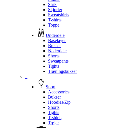
Strik
Skjorter
Sweatshirts
T-shirts
Toppe
Underdele
Baselayer
Bukser
Nederdele
Shorts
Sweatpants
Tights
Træningsbukser
–
Sport
Accessories
Bukser
Hoodies/Zip
Shorts
Tights
T-shirts
Trøjer