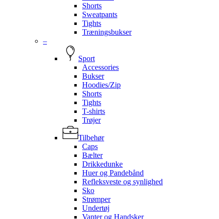
Shorts
Sweatpants
Tights
Træningsbukser
–
Sport
Accessories
Bukser
Hoodies/Zip
Shorts
Tights
T-shirts
Trøjer
Tilbehør
Caps
Bælter
Drikkedunke
Huer og Pandebånd
Refleksveste og synlighed
Sko
Strømper
Undertøj
Vanter og Handsker