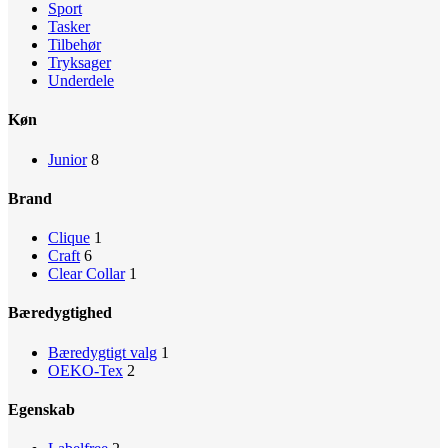
Sport
Tasker
Tilbehør
Tryksager
Underdele
Køn
Junior
8
Brand
Clique
1
Craft
6
Clear Collar
1
Bæredygtighed
Bæredygtigt valg
1
OEKO-Tex
2
Egenskab