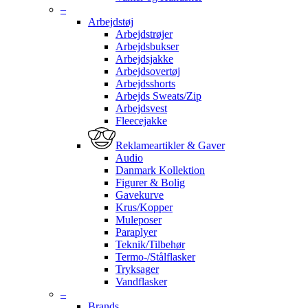
–
Arbejdstøj
Arbejdstrøjer
Arbejdsbukser
Arbejdsjakke
Arbejdsovertøj
Arbejdsshorts
Arbejds Sweats/Zip
Arbejdsvest
Fleecejakke
Reklameartikler & Gaver
Audio
Danmark Kollektion
Figurer & Bolig
Gavekurve
Krus/Kopper
Muleposer
Paraplyer
Teknik/Tilbehør
Termo-/Stålflasker
Tryksager
Vandflasker
–
Brands