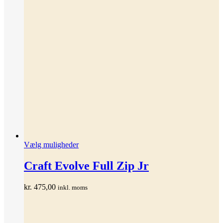
Dette
Vælg muligheder
vare
har
Craft Evolve Full Zip Jr
flere
varianter.
kr.
475,00
inkl. moms
Mulighederne
kan
vælges
på