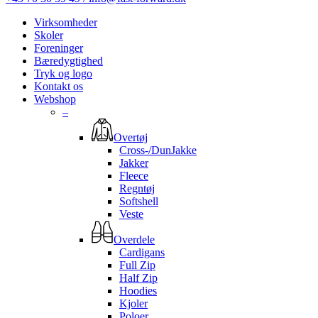
Virksomheder
Skoler
Foreninger
Bæredygtighed
Tryk og logo
Kontakt os
Webshop
–
Overtøj
Cross-/DunJakke
Jakker
Fleece
Regntøj
Softshell
Veste
Overdele
Cardigans
Full Zip
Half Zip
Hoodies
Kjoler
Poloer