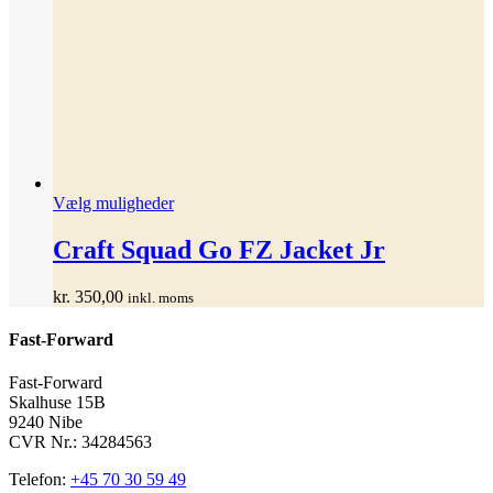
Dette
Vælg muligheder
vare
har
Craft Squad Go FZ Jacket Jr
flere
varianter.
kr.
350,00
inkl. moms
Mulighederne
kan
Fast-Forward
vælges
på
varesiden
Fast-Forward
Skalhuse 15B
9240 Nibe
CVR Nr.: 34284563
Telefon:
+45 70 30 59 49