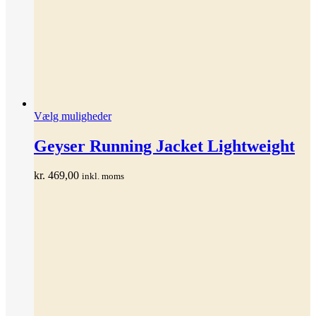
Dette
Vælg muligheder
vare
har
Geyser Running Jacket Lightweight
flere
varianter.
kr.
469,00
inkl. moms
Mulighederne
kan
vælges
på
varesiden