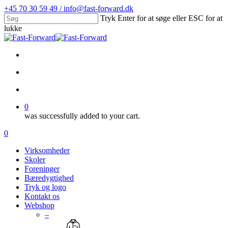
Skip
+45 70 30 59 49 / info@fast-forward.dk
to
Tryk Enter for at søge eller ESC for at
main
lukke
content
Close
Search
facebook
linkedin
search
account
0
was successfully added to your cart.
Menu
search
account
0
Menu
Virksomheder
Skoler
Foreninger
Bæredygtighed
Tryk og logo
Kontakt os
Webshop
–