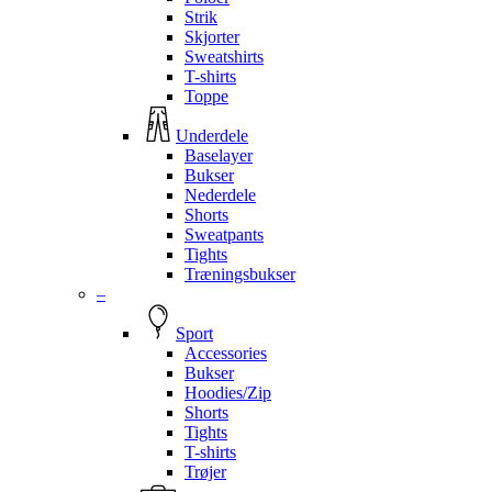
Strik
Skjorter
Sweatshirts
T-shirts
Toppe
Underdele
Baselayer
Bukser
Nederdele
Shorts
Sweatpants
Tights
Træningsbukser
–
Sport
Accessories
Bukser
Hoodies/Zip
Shorts
Tights
T-shirts
Trøjer