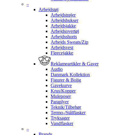
–
Arbejdstøj
Arbejdstrøjer
Arbejdsbukser
Arbejdsjakke
Arbejdsovertøj
Arbejdsshorts
Arbejds Sweats/Zip
Arbejdsvest
Fleecejakke
Reklameartikler & Gaver
Audio
Danmark Kollektion
Figurer & Bolig
Gavekurve
Krus/Kopper
Muleposer
Paraplyer
Teknik/Tilbehør
Termo-/Stålflasker
Tryksager
Vandflasker
–
Brands