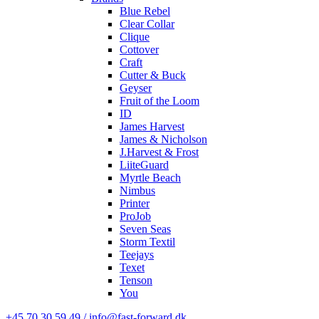
Blue Rebel
Clear Collar
Clique
Cottover
Craft
Cutter & Buck
Geyser
Fruit of the Loom
ID
James Harvest
James & Nicholson
J.Harvest & Frost
LiiteGuard
Myrtle Beach
Nimbus
Printer
ProJob
Seven Seas
Storm Textil
Teejays
Texet
Tenson
You
+45 70 30 59 49 / info@fast-forward.dk