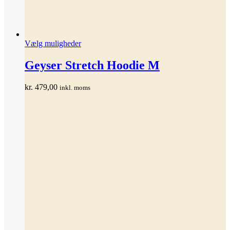
Dette
Vælg muligheder
vare
har
Geyser Stretch Hoodie M
flere
varianter.
kr.
479,00
inkl. moms
Mulighederne
kan
vælges
på
varesiden