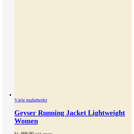
Dette
Vælg muligheder
vare
har
Geyser Running Jacket Lightweight
flere
Women
varianter.
Mulighederne
kan
kr.
469,00
inkl. moms