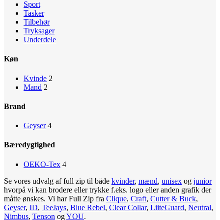
Sport
Tasker
Tilbehør
Tryksager
Underdele
Køn
Kvinde
2
Mand
2
Brand
Geyser
4
Bæredygtighed
OEKO-Tex
4
Se vores udvalg af full zip til både
kvinder
,
mænd
,
unisex
og
junior
hvorpå vi kan brodere eller trykke f.eks. logo eller anden grafik der
måtte ønskes. Vi har Full Zip fra
Clique
,
Craft
,
Cutter & Buck
,
Geyser
,
ID
,
TeeJays
,
Blue Rebel
,
Clear Collar
,
LiiteGuard
,
Neutral
,
Nimbus
,
Tenson
og
YOU
.