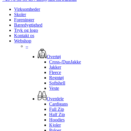
Virksomheder
Skoler
Foreninger
Bæredygtighed
Tryk og logo
Kontakt os
Webshop
–
Overtøj
Cross-/DunJakke
Jakker
Fleece
Regntøj
Softshell
Veste
Overdele
Cardigans
Full Zip
Half Zip
Hoodies
Kjoler
Poloer