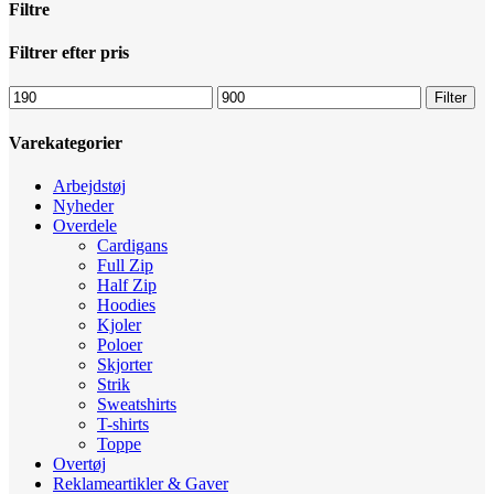
Filtre
Luk
Filtrer efter pris
filtre
Mindste
Højeste
Filter
pris
pris
Varekategorier
Arbejdstøj
Nyheder
Overdele
Cardigans
Full Zip
Half Zip
Hoodies
Kjoler
Poloer
Skjorter
Strik
Sweatshirts
T-shirts
Toppe
Overtøj
Reklameartikler & Gaver