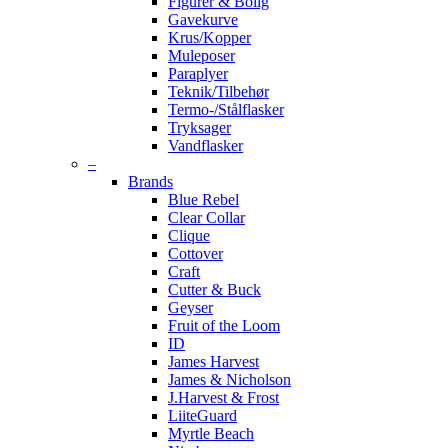
Figurer & Bolig
Gavekurve
Krus/Kopper
Muleposer
Paraplyer
Teknik/Tilbehør
Termo-/Stålflasker
Tryksager
Vandflasker
–
Brands
Blue Rebel
Clear Collar
Clique
Cottover
Craft
Cutter & Buck
Geyser
Fruit of the Loom
ID
James Harvest
James & Nicholson
J.Harvest & Frost
LiiteGuard
Myrtle Beach