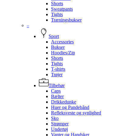
Shorts
Sweatpants
Tights
Træningsbukser
–
Sport
Accessories
Bukser
Hoodies/Zip
Shorts
Tights
T-shirts
Trøjer
Tilbehør
Caps
Bælter
Drikkedunke
Huer og Pandebånd
Refleksveste og synlighed
Sko
Strømper
Undertøj
Vanter og Handsker