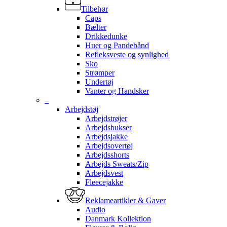
Tilbehør
Caps
Bælter
Drikkedunke
Huer og Pandebånd
Refleksveste og synlighed
Sko
Strømper
Undertøj
Vanter og Handsker
–
Arbejdstøj
Arbejdstrøjer
Arbejdsbukser
Arbejdsjakke
Arbejdsovertøj
Arbejdsshorts
Arbejds Sweats/Zip
Arbejdsvest
Fleecejakke
Reklameartikler & Gaver
Audio
Danmark Kollektion