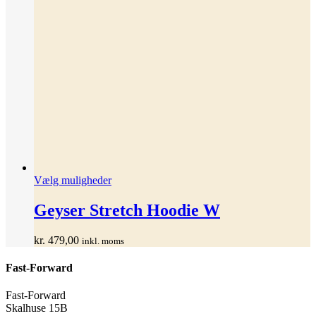
Dette
Vælg muligheder
vare
har
Geyser Stretch Hoodie W
flere
varianter.
kr.
479,00
inkl. moms
Mulighederne
kan
Fast-Forward
vælges
på
varesiden
Fast-Forward
Skalhuse 15B