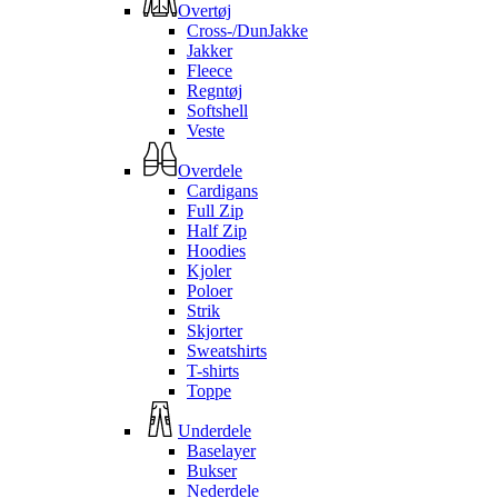
Overtøj
Cross-/DunJakke
Jakker
Fleece
Regntøj
Softshell
Veste
Overdele
Cardigans
Full Zip
Half Zip
Hoodies
Kjoler
Poloer
Strik
Skjorter
Sweatshirts
T-shirts
Toppe
Underdele
Baselayer
Bukser
Nederdele