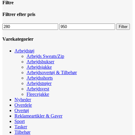
Filtre
Luk
Filtrer efter pris
filtre
Mindste
Højeste
Filter
pris
pris
Varekategorier
Arbejdstøj
Arbejds Sweats/Zip
Arbejdsbukser
Arbejdsjakke
Arbejdsovertøj & Tilbehør
Arbejdsshorts
Arbejdstrøjer
Arbejdsvest
Fleecejakke
Nyheder
Overdele
Overtøj
Reklameartikler & Gaver
Sport
Tasker
Tilbehør