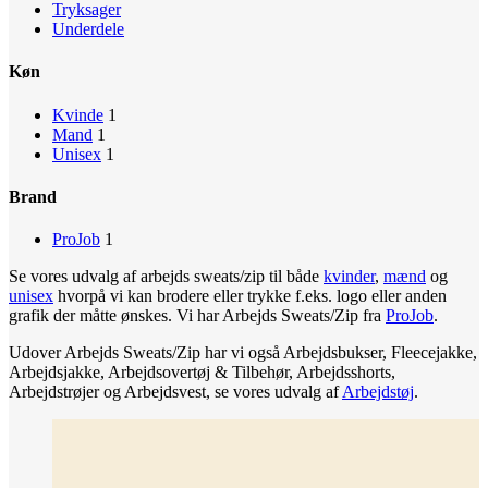
Tryksager
Underdele
Køn
Kvinde
1
Mand
1
Unisex
1
Brand
ProJob
1
Se vores udvalg af arbejds sweats/zip til både
kvinder
,
mænd
og
unisex
hvorpå vi kan brodere eller trykke f.eks. logo eller anden
grafik der måtte ønskes. Vi har Arbejds Sweats/Zip fra
ProJob
.
Udover Arbejds Sweats/Zip har vi også Arbejdsbukser, Fleecejakke,
Arbejdsjakke, Arbejdsovertøj & Tilbehør, Arbejdsshorts,
Arbejdstrøjer og Arbejdsvest, se vores udvalg af
Arbejdstøj
.