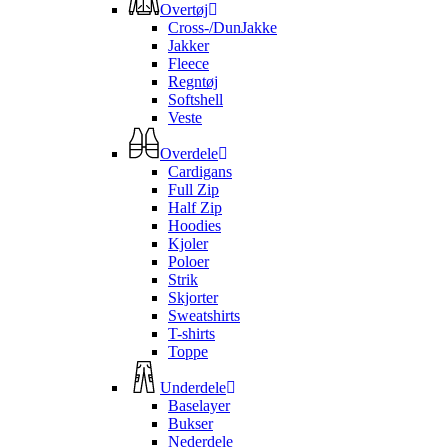
Overtøj
Cross-/DunJakke
Jakker
Fleece
Regntøj
Softshell
Veste
Overdele
Cardigans
Full Zip
Half Zip
Hoodies
Kjoler
Poloer
Strik
Skjorter
Sweatshirts
T-shirts
Toppe
Underdele
Baselayer
Bukser
Nederdele