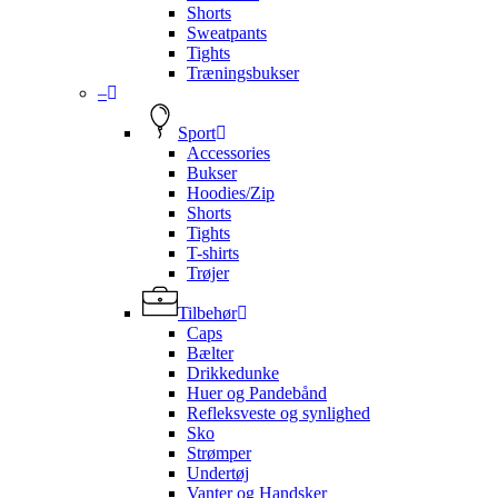
Shorts
Sweatpants
Tights
Træningsbukser
–
Sport
Accessories
Bukser
Hoodies/Zip
Shorts
Tights
T-shirts
Trøjer
Tilbehør
Caps
Bælter
Drikkedunke
Huer og Pandebånd
Refleksveste og synlighed
Sko
Strømper
Undertøj
Vanter og Handsker