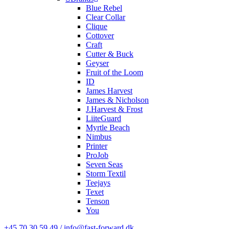
Blue Rebel
Clear Collar
Clique
Cottover
Craft
Cutter & Buck
Geyser
Fruit of the Loom
ID
James Harvest
James & Nicholson
J.Harvest & Frost
LiiteGuard
Myrtle Beach
Nimbus
Printer
ProJob
Seven Seas
Storm Textil
Teejays
Texet
Tenson
You
+45 70 30 59 49 / info@fast-forward.dk