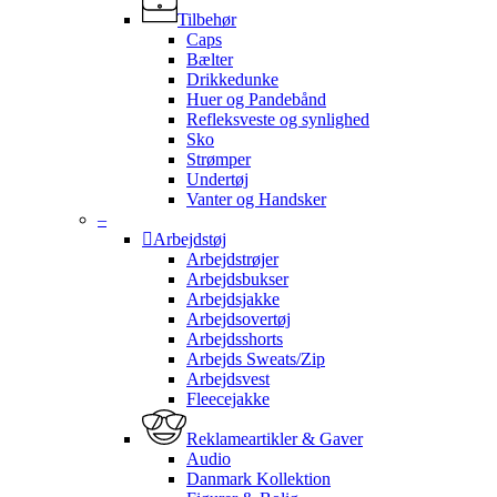
Tilbehør
Caps
Bælter
Drikkedunke
Huer og Pandebånd
Refleksveste og synlighed
Sko
Strømper
Undertøj
Vanter og Handsker
–
Arbejdstøj
Arbejdstrøjer
Arbejdsbukser
Arbejdsjakke
Arbejdsovertøj
Arbejdsshorts
Arbejds Sweats/Zip
Arbejdsvest
Fleecejakke
Reklameartikler & Gaver
Audio
Danmark Kollektion