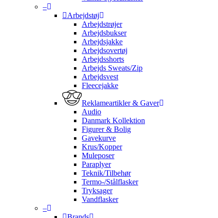
–
Arbejdstøj
Arbejdstrøjer
Arbejdsbukser
Arbejdsjakke
Arbejdsovertøj
Arbejdsshorts
Arbejds Sweats/Zip
Arbejdsvest
Fleecejakke
Reklameartikler & Gaver
Audio
Danmark Kollektion
Figurer & Bolig
Gavekurve
Krus/Kopper
Muleposer
Paraplyer
Teknik/Tilbehør
Termo-/Stålflasker
Tryksager
Vandflasker
–
Brands