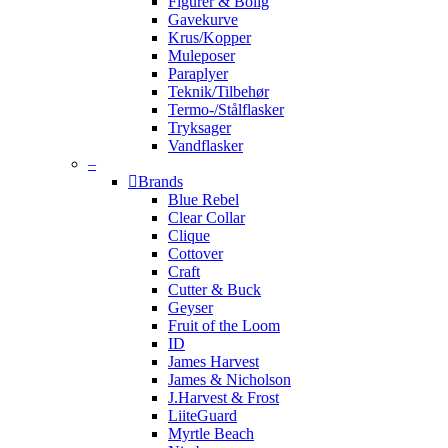
Figurer & Bolig
Gavekurve
Krus/Kopper
Muleposer
Paraplyer
Teknik/Tilbehør
Termo-/Stålflasker
Tryksager
Vandflasker
–
Brands
Blue Rebel
Clear Collar
Clique
Cottover
Craft
Cutter & Buck
Geyser
Fruit of the Loom
ID
James Harvest
James & Nicholson
J.Harvest & Frost
LiiteGuard
Myrtle Beach