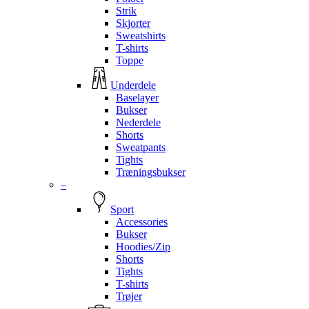
Strik
Skjorter
Sweatshirts
T-shirts
Toppe
Underdele
Baselayer
Bukser
Nederdele
Shorts
Sweatpants
Tights
Træningsbukser
–
Sport
Accessories
Bukser
Hoodies/Zip
Shorts
Tights
T-shirts
Trøjer