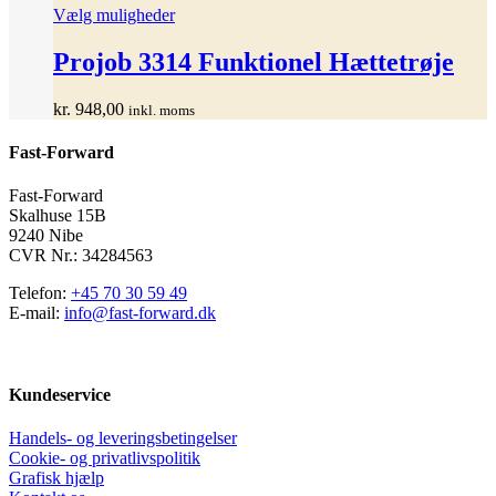
Dette
Vælg muligheder
vare
har
Projob 3314 Funktionel Hættetrøje
flere
varianter.
kr.
948,00
inkl. moms
Mulighederne
kan
Fast-Forward
vælges
på
varesiden
Fast-Forward
Skalhuse 15B
9240 Nibe
CVR Nr.: 34284563
Telefon:
+45 70 30 59 49
E-mail:
info@fast-forward.dk
Kundeservice
Handels- og leveringsbetingelser
Cookie- og privatlivspolitik
Grafisk hjælp