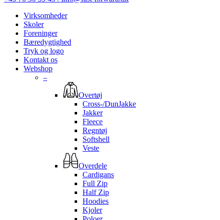
Virksomheder
Skoler
Foreninger
Bæredygtighed
Tryk og logo
Kontakt os
Webshop
–
Overtøj
Cross-/DunJakke
Jakker
Fleece
Regntøj
Softshell
Veste
Overdele
Cardigans
Full Zip
Half Zip
Hoodies
Kjoler
Poloer