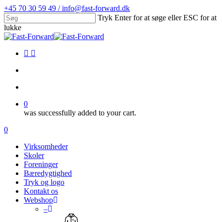
Skip
+45 70 30 59 49 / info@fast-forward.dk
to
Tryk Enter for at søge eller ESC for at
main
lukke
content
Close
Search
facebook
linkedin
search
account
0
was successfully added to your cart.
Menu
search
account
0
Menu
Virksomheder
Skoler
Foreninger
Bæredygtighed
Tryk og logo
Kontakt os
Webshop
–