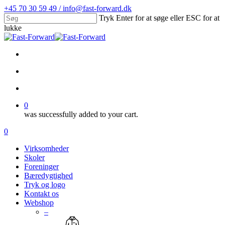
Skip
+45 70 30 59 49 / info@fast-forward.dk
to
Tryk Enter for at søge eller ESC for at
main
lukke
content
Close
Search
facebook
linkedin
search
account
0
was successfully added to your cart.
Menu
search
account
0
Menu
Virksomheder
Skoler
Foreninger
Bæredygtighed
Tryk og logo
Kontakt os
Webshop
–