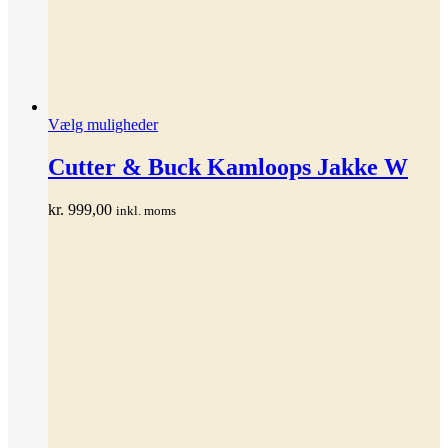
Dette
Vælg muligheder
vare
har
Cutter & Buck Kamloops Jakke W
flere
varianter.
kr.
999,00
inkl. moms
Mulighederne
kan
vælges
på
varesiden