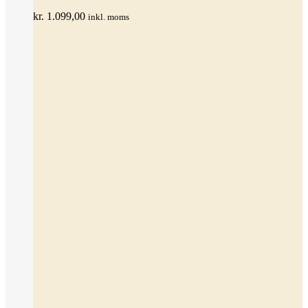
Mulighederne
kan
kr.
1.099,00
inkl. moms
vælges
på
varesiden