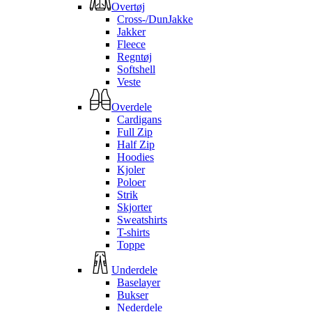
Overtøj
Cross-/DunJakke
Jakker
Fleece
Regntøj
Softshell
Veste
Overdele
Cardigans
Full Zip
Half Zip
Hoodies
Kjoler
Poloer
Strik
Skjorter
Sweatshirts
T-shirts
Toppe
Underdele
Baselayer
Bukser
Nederdele