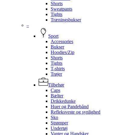
Shorts
Sweatpants
Tights
Træningsbukser
–
Sport
Accessories
Bukser
Hoodies/Zip
Shorts
Tights
T-shirts
Trøjer
Tilbehør
Caps
Bælter
Drikkedunke
Huer og Pandebånd
Refleksveste og synlighed
Sko
Strømper
Undertøj
Vanter og Handsker