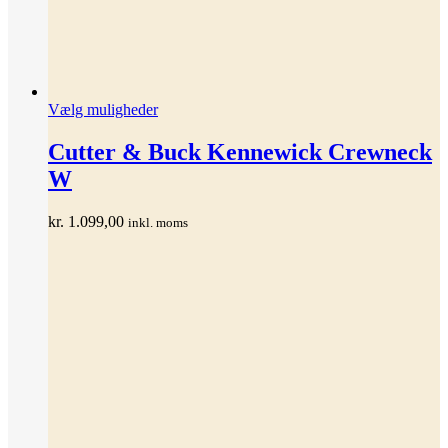
Dette
Vælg muligheder
vare
har
Cutter & Buck Kennewick Crewneck
flere
W
varianter.
Mulighederne
kan
kr.
1.099,00
inkl. moms
vælges
på
varesiden