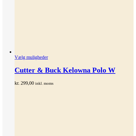
Dette
Vælg muligheder
vare
har
Cutter & Buck Kelowna Polo W
flere
varianter.
kr.
299,00
inkl. moms
Mulighederne
kan
vælges
på
varesiden