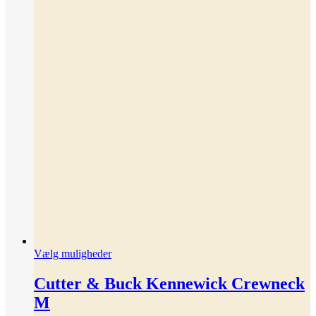
Dette
Vælg muligheder
vare
har
Cutter & Buck Kennewick Crewneck
flere
M
varianter.