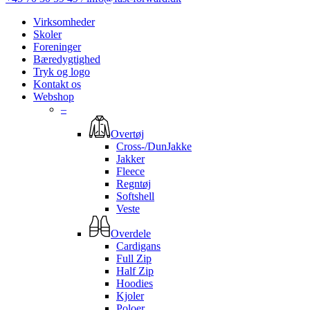
Virksomheder
Skoler
Foreninger
Bæredygtighed
Tryk og logo
Kontakt os
Webshop
–
Overtøj
Cross-/DunJakke
Jakker
Fleece
Regntøj
Softshell
Veste
Overdele
Cardigans
Full Zip
Half Zip
Hoodies
Kjoler
Poloer