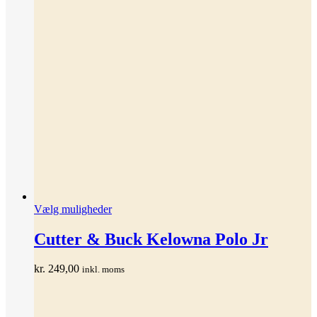
Dette
Vælg muligheder
vare
har
Cutter & Buck Kelowna Polo Jr
flere
varianter.
kr.
249,00
inkl. moms
Mulighederne
kan
vælges
på