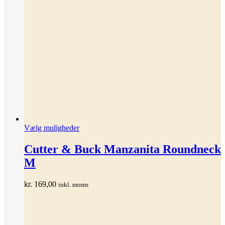
Dette
Vælg muligheder
vare
har
Cutter & Buck Manzanita Roundneck
flere
M
varianter.
Mulighederne
kan
kr.
169,00
inkl. moms
vælges
på
varesiden