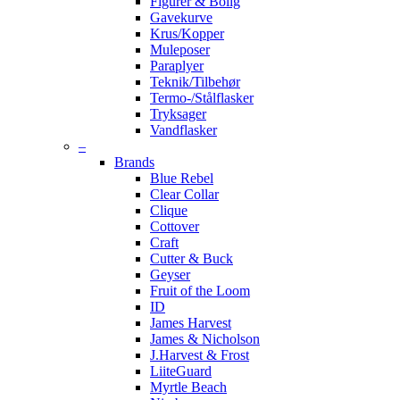
Figurer & Bolig
Gavekurve
Krus/Kopper
Muleposer
Paraplyer
Teknik/Tilbehør
Termo-/Stålflasker
Tryksager
Vandflasker
–
Brands
Blue Rebel
Clear Collar
Clique
Cottover
Craft
Cutter & Buck
Geyser
Fruit of the Loom
ID
James Harvest
James & Nicholson
J.Harvest & Frost
LiiteGuard
Myrtle Beach