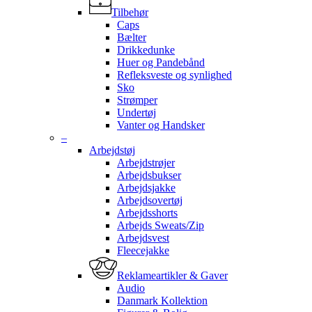
Tilbehør
Caps
Bælter
Drikkedunke
Huer og Pandebånd
Refleksveste og synlighed
Sko
Strømper
Undertøj
Vanter og Handsker
–
Arbejdstøj
Arbejdstrøjer
Arbejdsbukser
Arbejdsjakke
Arbejdsovertøj
Arbejdsshorts
Arbejds Sweats/Zip
Arbejdsvest
Fleecejakke
Reklameartikler & Gaver
Audio
Danmark Kollektion