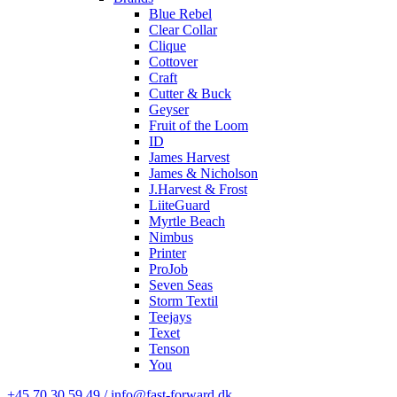
Blue Rebel
Clear Collar
Clique
Cottover
Craft
Cutter & Buck
Geyser
Fruit of the Loom
ID
James Harvest
James & Nicholson
J.Harvest & Frost
LiiteGuard
Myrtle Beach
Nimbus
Printer
ProJob
Seven Seas
Storm Textil
Teejays
Texet
Tenson
You
+45 70 30 59 49 / info@fast-forward.dk