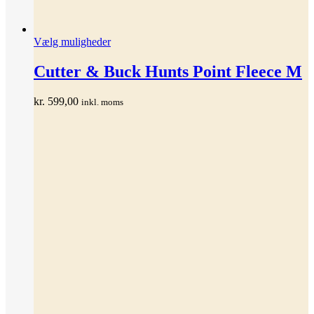
Dette
Vælg muligheder
vare
har
Cutter & Buck Hunts Point Fleece M
flere
varianter.
kr.
599,00
inkl. moms
Mulighederne
kan
vælges
på
varesiden