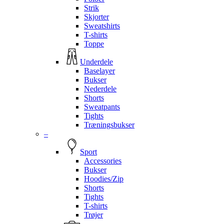
Strik
Skjorter
Sweatshirts
T-shirts
Toppe
Underdele
Baselayer
Bukser
Nederdele
Shorts
Sweatpants
Tights
Træningsbukser
–
Sport
Accessories
Bukser
Hoodies/Zip
Shorts
Tights
T-shirts
Trøjer