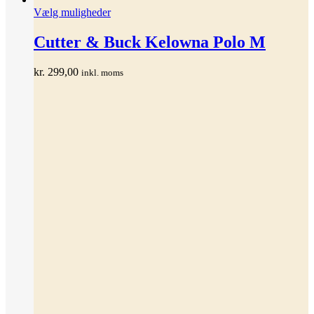
Dette
Vælg muligheder
vare
har
Cutter & Buck Kelowna Polo M
flere
varianter.
kr.
299,00
inkl. moms
Mulighederne
kan
vælges
på
varesiden