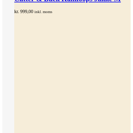
flere
varianter.
kr.
999,00
inkl. moms
Mulighederne
kan
vælges
på
varesiden