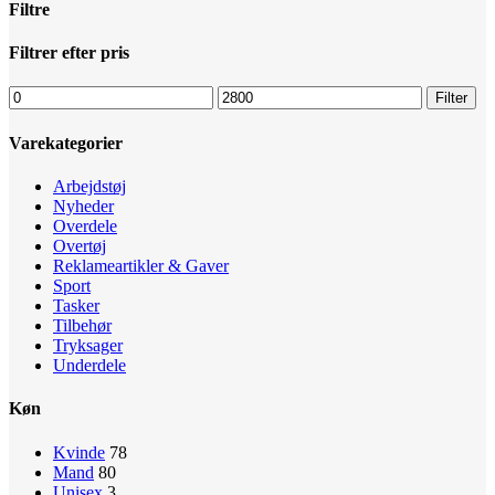
Filtre
Luk
Filtrer efter pris
filtre
Mindste
Højeste
Filter
pris
pris
Varekategorier
Arbejdstøj
Nyheder
Overdele
Overtøj
Reklameartikler & Gaver
Sport
Tasker
Tilbehør
Tryksager
Underdele
Køn
Kvinde
78
Mand
80
Unisex
3