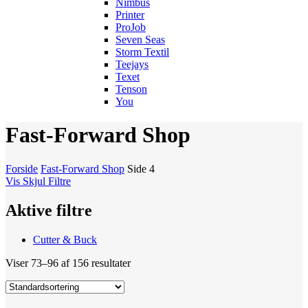
Nimbus
Printer
ProJob
Seven Seas
Storm Textil
Teejays
Texet
Tenson
You
Fast-Forward Shop
Forside
Fast-Forward Shop
Side 4
Vis
Skjul
Filtre
Aktive filtre
Cutter & Buck
Viser 73–96 af 156 resultater