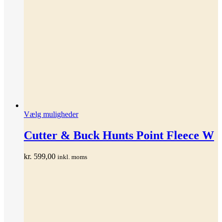
Dette
Vælg muligheder
vare
har
Cutter & Buck Hunts Point Fleece W
flere
varianter.
kr.
599,00
inkl. moms
Mulighederne
kan
vælges
på
varesiden