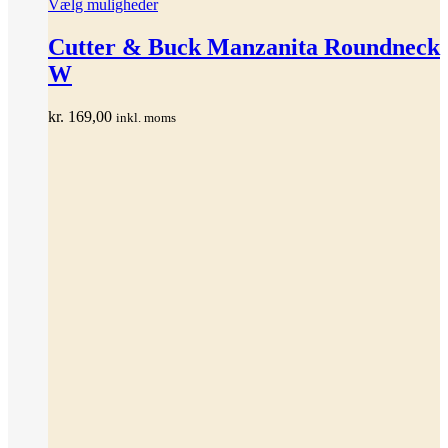
Dette
Vælg muligheder
vare
har
Cutter & Buck Manzanita Roundneck
flere
W
varianter.
Mulighederne
kan
kr.
169,00
inkl. moms
vælges
på
varesiden